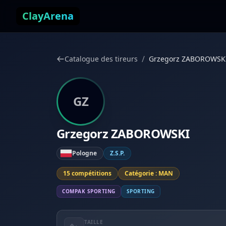
Aller au contenu
ClayArena
/
Catalogue des tireurs
Grzegorz ZABOROWSK
GZ
Grzegorz ZABOROWSKI
Pologne
Z.S.P.
15 compétitions
Catégorie : MAN
COMPAK SPORTING
SPORTING
TAILLE