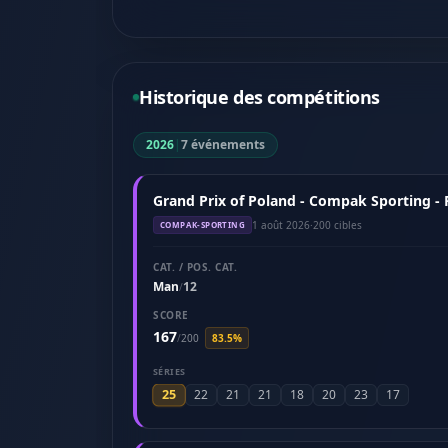
Historique des compétitions
2026
|
7 événements
Grand Prix of Poland - Compak Sporting -
1 août 2026
·
200 cibles
COMPAK-SPORTING
CAT. / POS. CAT.
Man
12
/
SCORE
167
/
200
83.5%
SÉRIES
25
22
21
21
18
20
23
17