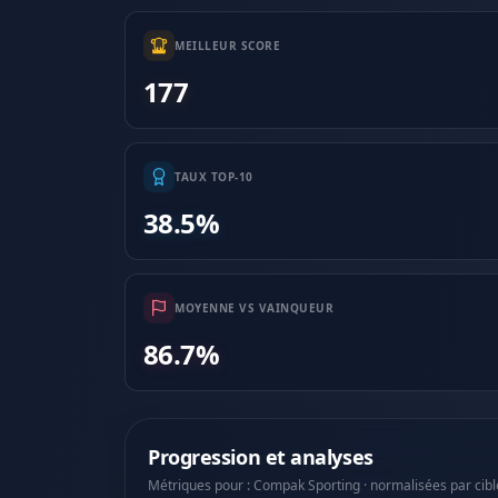
MEILLEUR SCORE
177
TAUX TOP-10
38.5%
MOYENNE VS VAINQUEUR
86.7%
Progression et analyses
Métriques pour : Compak Sporting · normalisées par cibl