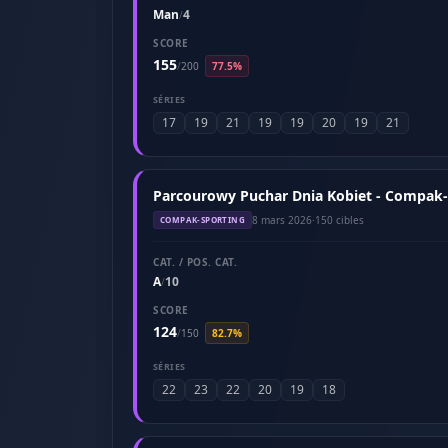
Man
4
/
SCORE
155
/
200
77.5%
SÉRIES
17
19
21
19
19
20
19
21
Parcourowy Puchar Dnia Kobiet - Compak-
8 mars 2026
·
150 cibles
COMPAK-SPORTING
CAT. / POS. CAT.
A
10
/
SCORE
124
/
150
82.7%
SÉRIES
22
23
22
20
19
18