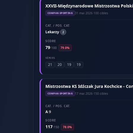
XXVII-Międzynarodowe Mistrzostwa Polski 
31 mai 2026
·
100 cibles
COMPAK-SPORTING
CAT. / POS. CAT.
Lekarzy
/
2
SCORE
79
/
100
79.0%
SÉRIES
21
20
19
19
Mistrzostwa KS Idźczak Jura Kochcice - C
17 mai 2026
·
150 cibles
COMPAK-SPORTING
CAT. / POS. CAT.
A
9
/
SCORE
117
/
150
78.0%