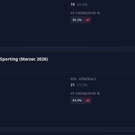
10
(65.4%)
VS VAINQUEUR %
85.2%
-27
Sporting (Marzec 2026)
POS. GÉNÉRALE
21
(72.2%)
VS VAINQUEUR %
84.9%
-22