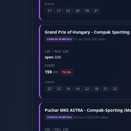
SÉRIES
17
17
23
20
19
21
Grand Prix of Hungary - Compak Sporting (
15 avr. 2026
·
200 cibles
COMPAK-SPORTING
CAT. / POS. CAT.
open
220
/
SCORE
159
/
200
79.5%
SÉRIES
22
22
16
16
22
18
21
22
Puchar MKS ASTRA - Compak-Sporting (Ma
28 mars 2026
·
200 cibles
COMPAK-SPORTING
CAT. / POS. CAT.