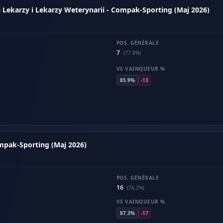
Lekarzy i Lekarzy Weterynarii - Compak-Sporting (Maj 2026)
POS. GÉNÉRALE
7
(77.8%)
VS VAINQUEUR %
85.9%
-13
ompak-Sporting (Maj 2026)
POS. GÉNÉRALE
16
(76.2%)
VS VAINQUEUR %
87.3%
-17