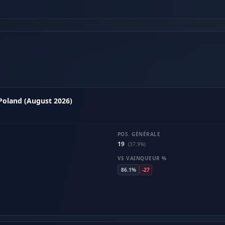
 Poland (August 2026)
POS. GÉNÉRALE
19
(37.9%)
VS VAINQUEUR %
86.1%
-27