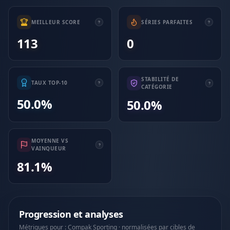
MEILLEUR SCORE
SÉRIES PARFAITES
113
0
STABILITÉ DE
TAUX TOP-10
CATÉGORIE
50.0%
50.0%
MOYENNE VS
VAINQUEUR
81.1%
Progression et analyses
Métriques pour : Compak Sporting · normalisées par cibles de