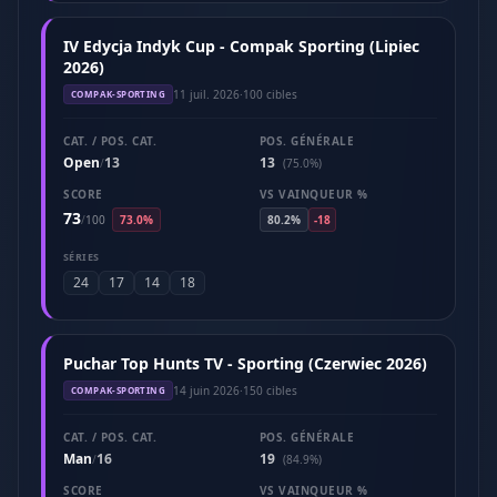
IV Edycja Indyk Cup - Compak Sporting (Lipiec
2026)
11 juil. 2026
·
100 cibles
COMPAK-SPORTING
CAT. / POS. CAT.
POS. GÉNÉRALE
Open
13
13
/
(75.0%)
SCORE
VS VAINQUEUR %
73
/
100
73.0%
80.2%
-18
SÉRIES
24
17
14
18
Puchar Top Hunts TV - Sporting (Czerwiec 2026)
14 juin 2026
·
150 cibles
COMPAK-SPORTING
CAT. / POS. CAT.
POS. GÉNÉRALE
Man
16
19
/
(84.9%)
SCORE
VS VAINQUEUR %