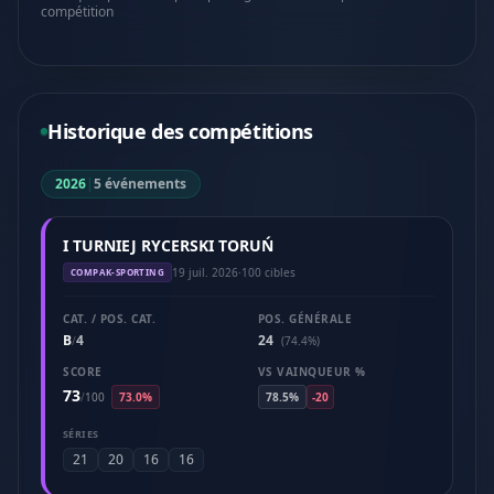
compétition
Historique des compétitions
2026
|
5 événements
I TURNIEJ RYCERSKI TORUŃ
19 juil. 2026
·
100 cibles
COMPAK-SPORTING
CAT. / POS. CAT.
POS. GÉNÉRALE
B
4
24
/
(74.4%)
SCORE
VS VAINQUEUR %
73
/
100
73.0%
78.5%
-20
SÉRIES
21
20
16
16