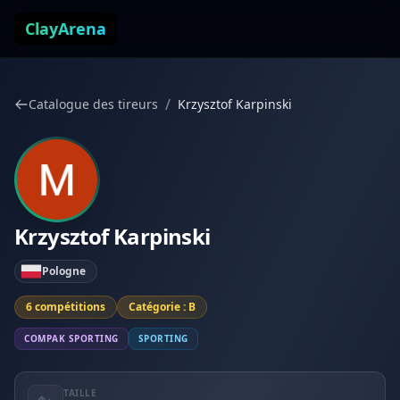
Aller au contenu
ClayArena
/
Catalogue des tireurs
Krzysztof Karpinski
Krzysztof Karpinski
Pologne
6 compétitions
Catégorie : B
COMPAK SPORTING
SPORTING
TAILLE