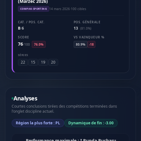
(Marzec 2026)
14 mars 2026
·
100 cibles
COMPAK-SPORTING
CAT. / POS. CAT.
POS. GÉNÉRALE
B
6
13
/
(81.0%)
SCORE
VS VAINQUEUR %
76
/
100
76.0%
80.9%
-18
SÉRIES
22
15
19
20
Analyses
Courtes conclusions tirées des compétitions terminées dans
l'onglet discipline actuel.
Région la plus forte : PL
Dynamique de fin : -3.00
Performance maximale : I Runda Pucharu