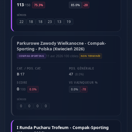
113
/
150
75.3%
85.0%
-20
SÉRIES
22
18
18
23
13
19
Parkurowe Zawody Wielkanocne - Compak-
Sporting - Polska (Kwiecień 2026)
11 avr. 2026
·
100 cibles
·
COMPAK-SPORTING
NON TERMINÉE
CAT. / POS. CAT.
POS. GÉNÉRALE
B
17
47
/
(8.0%)
SCORE
VS VAINQUEUR %
0
/
100
0.0%
0.0%
-78
SÉRIES
0
0
0
0
I Runda Pucharu Trofeum - Compak-Sporting