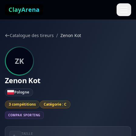
Aller au contenu
ClayArena
/
Catalogue des tireurs
Zenon Kot
ZK
Zenon Kot
Pologne
3 compétitions
Catégorie : C
COMPAK SPORTING
TAILLE