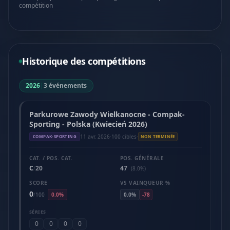
compétition
Historique des compétitions
2026
|
3 événements
Parkurowe Zawody Wielkanocne - Compak-
Sporting - Polska (Kwiecień 2026)
11 avr. 2026
·
100 cibles
·
COMPAK-SPORTING
NON TERMINÉE
CAT. / POS. CAT.
POS. GÉNÉRALE
C
20
47
/
(8.0%)
SCORE
VS VAINQUEUR %
0
/
100
0.0%
0.0%
-78
SÉRIES
0
0
0
0