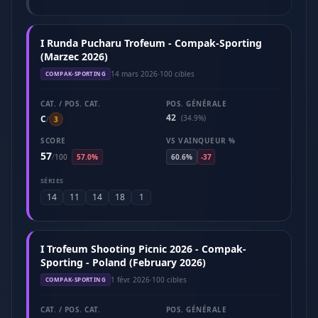
I Runda Pucharu Trofeum - Compak-Sporting
(Marzec 2026)
14 mars 2026
·
100 cibles
COMPAK-SPORTING
CAT. / POS. CAT.
POS. GÉNÉRALE
42
C
(34.9%)
/
3
SCORE
VS VAINQUEUR %
57
/
100
57.0%
60.6%
-37
SÉRIES
14
11
14
18
1
I Trofeum Shooting Picnic 2026 - Compak-
Sporting - Poland (February 2026)
1 févr. 2026
·
100 cibles
COMPAK-SPORTING
CAT. / POS. CAT.
POS. GÉNÉRALE