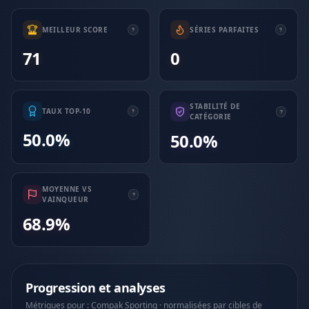
MEILLEUR SCORE
SÉRIES PARFAITES
71
0
STABILITÉ DE
TAUX TOP-10
CATÉGORIE
50.0%
50.0%
MOYENNE VS
VAINQUEUR
68.9%
Progression et analyses
Métriques pour : Compak Sporting · normalisées par cibles de