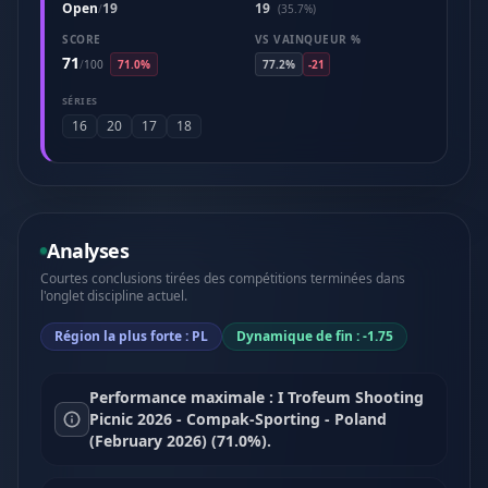
Open
19
19
/
(35.7%)
SCORE
VS VAINQUEUR %
71
/
100
71.0%
77.2%
-21
SÉRIES
16
20
17
18
Analyses
Courtes conclusions tirées des compétitions terminées dans
l'onglet discipline actuel.
Région la plus forte : PL
Dynamique de fin : -1.75
Performance maximale : I Trofeum Shooting
Picnic 2026 - Compak-Sporting - Poland
(February 2026) (71.0%).