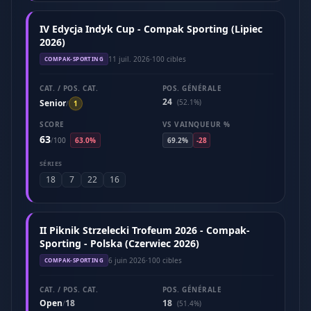
IV Edycja Indyk Cup - Compak Sporting (Lipiec
2026)
11 juil. 2026
·
100 cibles
COMPAK-SPORTING
CAT. / POS. CAT.
POS. GÉNÉRALE
24
Senior
(52.1%)
/
1
SCORE
VS VAINQUEUR %
63
/
100
63.0%
69.2%
-28
SÉRIES
18
7
22
16
II Piknik Strzelecki Trofeum 2026 - Compak-
Sporting - Polska (Czerwiec 2026)
6 juin 2026
·
100 cibles
COMPAK-SPORTING
CAT. / POS. CAT.
POS. GÉNÉRALE
Open
18
18
/
(51.4%)