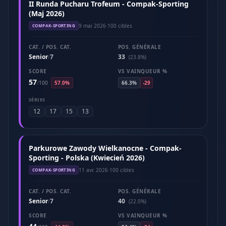
II Runda Pucharu Trofeum - Compak-Sporting
(Maj 2026)
9 mai 2026
·
100 cibles
COMPAK-SPORTING
CAT. / POS. CAT.
POS. GÉNÉRALE
Senior
7
33
/
(23.8%)
SCORE
VS VAINQUEUR %
57
/
100
57.0%
66.3%
-29
SÉRIES
12
17
15
13
Parkurowe Zawody Wielkanocne - Compak-
Sporting - Polska (Kwiecień 2026)
11 avr. 2026
·
100 cibles
COMPAK-SPORTING
CAT. / POS. CAT.
POS. GÉNÉRALE
Senior
7
40
/
(22.0%)
SCORE
VS VAINQUEUR %