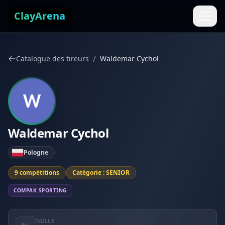
Aller au contenu
ClayArena
/
Catalogue des tireurs
Waldemar Cychol
Waldemar Cychol
Pologne
9 compétitions
Catégorie : SENIOR
COMPAK SPORTING
TAILLE