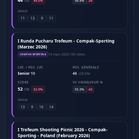
44
/
100
44.0%
56.4%
-34
SÉRIES
11
13
9
11
I Runda Pucharu Trofeum - Compak-Sporting
(Marzec 2026)
14 mars 2026
·
100 cibles
COMPAK-SPORTING
CAT. / POS. CAT.
POS. GÉNÉRALE
Senior
10
46
/
(28.6%)
SCORE
VS VAINQUEUR %
52
/
100
52.0%
55.3%
-42
SÉRIES
13
9
16
14
I Trofeum Shooting Picnic 2026 - Compak-
Sporting - Poland (February 2026)