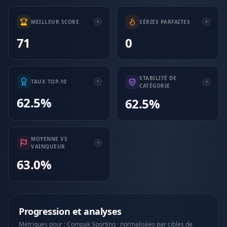
MEILLEUR SCORE
SÉRIES PARFAITES
71
0
STABILITÉ DE
TAUX TOP-10
CATÉGORIE
62.5%
62.5%
MOYENNE VS
VAINQUEUR
63.0%
Progression et analyses
Métriques pour : Compak Sporting · normalisées par cibles de