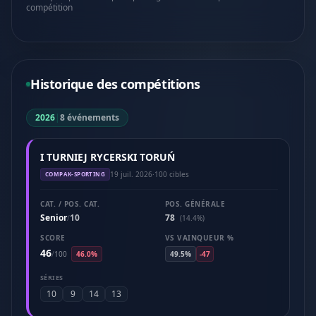
compétition
Historique des compétitions
2026
|
8 événements
I TURNIEJ RYCERSKI TORUŃ
19 juil. 2026
·
100 cibles
COMPAK-SPORTING
CAT. / POS. CAT.
POS. GÉNÉRALE
Senior
10
78
/
(14.4%)
SCORE
VS VAINQUEUR %
46
/
100
46.0%
49.5%
-47
SÉRIES
10
9
14
13