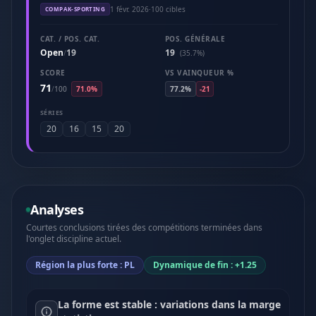
1 févr. 2026
·
100 cibles
COMPAK-SPORTING
CAT. / POS. CAT.
POS. GÉNÉRALE
Open
19
19
/
(35.7%)
SCORE
VS VAINQUEUR %
71
/
100
71.0%
77.2%
-21
SÉRIES
20
16
15
20
Analyses
Courtes conclusions tirées des compétitions terminées dans
l'onglet discipline actuel.
Région la plus forte : PL
Dynamique de fin : +1.25
La forme est stable : variations dans la marge