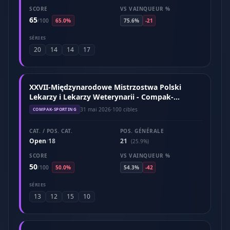
SCORE
VS VAINQUEUR %
65
/
100
65.0%
75.6%
-21
SÉRIES
20
14
14
17
XXVII-Międzynarodowe Mistrzostwa Polski
Lekarzy i Lekarzy Weterynarii - Compak-
Sporting (Maj 2026)
31 mai 2026
·
100 cibles
COMPAK-SPORTING
CAT. / POS. CAT.
POS. GÉNÉRALE
Open
18
21
/
(25.9%)
SCORE
VS VAINQUEUR %
50
/
100
50.0%
54.3%
-42
SÉRIES
13
12
15
10