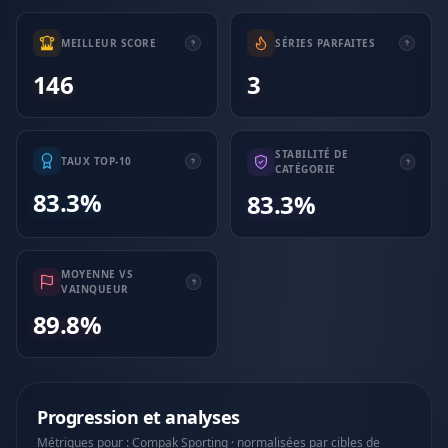
MEILLEUR SCORE
SÉRIES PARFAITES
146
3
STABILITÉ DE
TAUX TOP-10
CATÉGORIE
83.3%
83.3%
MOYENNE VS
VAINQUEUR
89.8%
Progression et analyses
Métriques pour : Compak Sporting · normalisées par cibles de