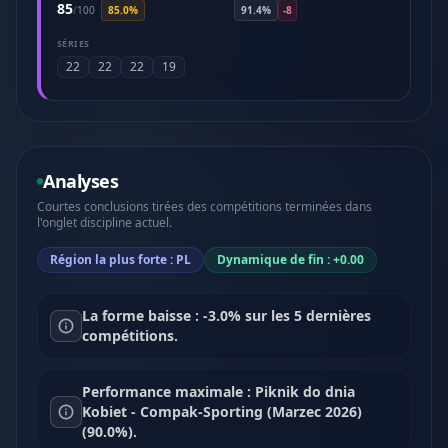
85
/
100
85.0%
91.4%
-8
SÉRIES
22
22
22
19
Analyses
Courtes conclusions tirées des compétitions terminées dans
l'onglet discipline actuel.
Région la plus forte : PL
Dynamique de fin : +0.00
La forme baisse : -3.0% sur les 5 dernières
compétitions.
Performance maximale : Piknik do dnia
Kobiet - Compak-Sporting (Marzec 2026)
(90.0%).