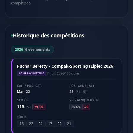
compétition
Historique des compétitions
2026
|
6 événements
Puchar Beretty - Compak-Sporting (Lipiec 2026)
11 juil. 2026
·
150 cibles
COMPAK-SPORTING
CAT. / POS. CAT.
POS. GÉNÉRALE
Man
22
26
/
(81.1%)
SCORE
VS VAINQUEUR %
119
/
150
79.3%
85.6%
-20
SÉRIES
16
22
21
17
22
21