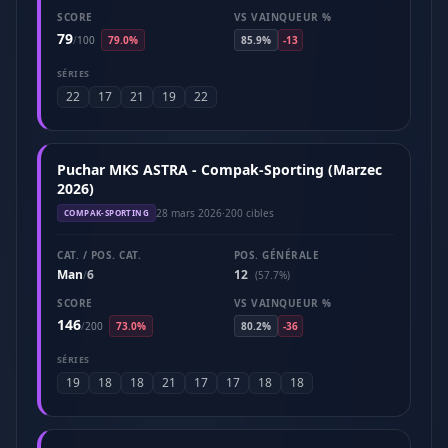
SCORE
VS VAINQUEUR %
79
/
100
79.0%
85.9%
-13
SÉRIES
22
17
21
19
22
Puchar MKS ASTRA - Compak-Sporting (Marzec
2026)
28 mars 2026
·
200 cibles
COMPAK-SPORTING
CAT. / POS. CAT.
POS. GÉNÉRALE
Man
6
12
/
(57.7%)
SCORE
VS VAINQUEUR %
146
/
200
73.0%
80.2%
-36
SÉRIES
19
18
18
21
17
17
18
18