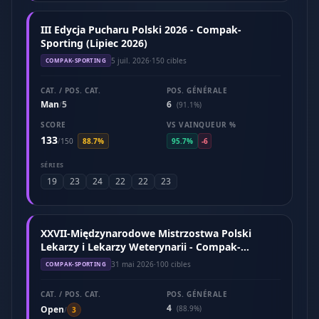
III Edycja Pucharu Polski 2026 - Compak-
Sporting (Lipiec 2026)
5 juil. 2026
·
150 cibles
COMPAK-SPORTING
CAT. / POS. CAT.
POS. GÉNÉRALE
Man
5
6
/
(91.1%)
SCORE
VS VAINQUEUR %
133
/
150
88.7%
95.7%
-6
SÉRIES
19
23
24
22
22
23
XXVII-Międzynarodowe Mistrzostwa Polski
Lekarzy i Lekarzy Weterynarii - Compak-
Sporting (Maj 2026)
31 mai 2026
·
100 cibles
COMPAK-SPORTING
CAT. / POS. CAT.
POS. GÉNÉRALE
4
Open
(88.9%)
/
3