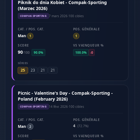
Piknik do dnia Kobiet - Compak-Sporting
(Marzec 2026)
7 mars 2026
·
100 cibles
COMPAK-SPORTING
CAT. / POS. CAT.
POS. GÉNÉRALE
Man
/
1
1
SCORE
VS VAINQUEUR %
90
/
100
90.0%
100.0%
-0
SÉRIES
25
23
21
21
Picnic - Valentine's Day - Compak-Sporting -
Poland (February 2026)
14 févr. 2026
·
100 cibles
COMPAK-SPORTING
CAT. / POS. CAT.
POS. GÉNÉRALE
4
Man
(72.7%)
/
2
SCORE
VS VAINQUEUR %