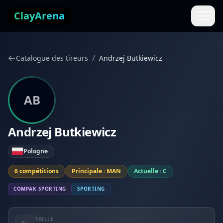
Aller au contenu
ClayArena
/
Catalogue des tireurs
Andrzej Butkiewicz
AB
Andrzej Butkiewicz
Pologne
6 compétitions
Principale : MAN
Actuelle : C
COMPAK SPORTING
SPORTING
TAILLE