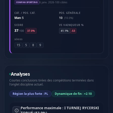
6 janv. 2026
·
100 cibles
COMPAK-SPORTING
CAT. / POS. CAT.
POS. GÉNÉRALE
Man
5
10
/
(10.0%)
SCORE
VS VAINQUEUR %
37
/
100
37.0%
41.1%
-53
SÉRIES
15
5
8
9
Analyses
Courtes conclusions tirées des compétitions terminées dans
l'onglet discipline actuel.
Région la plus forte : PL
Dynamique de fin : +2.10
Performance maximale : I TURNIEJ RYCERSKI
TORUŃ (53.0%).