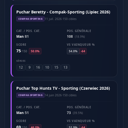
Puchar Beretty - Compak-Sporting (Lipiec 2026)
11 juil. 2026
·
150 cibles
COMPAK-SPORTING
CAT. / POS. CAT.
POS. GÉNÉRALE
Man
81
108
/
(18.9%)
SCORE
VS VAINQUEUR %
75
/
150
50.0%
54.0%
-64
SÉRIES
12
9
16
10
15
13
Puchar Top Hunts TV - Sporting (Czerwiec 2026)
14 juin 2026
·
150 cibles
COMPAK-SPORTING
CAT. / POS. CAT.
POS. GÉNÉRALE
Man
51
73
/
(39.5%)
SCORE
VS VAINQUEUR %
69
/
150
46.0%
51.9%
-64