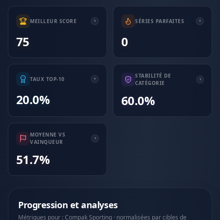
MEILLEUR SCORE
SÉRIES PARFAITES
75
0
STABILITÉ DE
TAUX TOP-10
CATÉGORIE
20.0%
60.0%
MOYENNE VS
VAINQUEUR
51.7%
Progression et analyses
Métriques pour : Compak Sporting · normalisées par cibles de