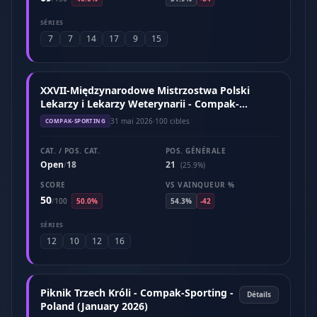
SÉRIES
7
7
14
17
9
15
XXVII-Międzynarodowe Mistrzostwa Polski
Lekarzy i Lekarzy Weterynarii - Compak-
Sporting (Maj 2026)
31 mai 2026
·
100 cibles
COMPAK-SPORTING
CAT. / POS. CAT.
POS. GÉNÉRALE
Open
18
21
/
(25.9%)
SCORE
VS VAINQUEUR %
50
/
100
50.0%
54.3%
-42
SÉRIES
12
10
12
16
Piknik Trzech Króli - Compak-Sporting -
Détails
Poland (January 2026)