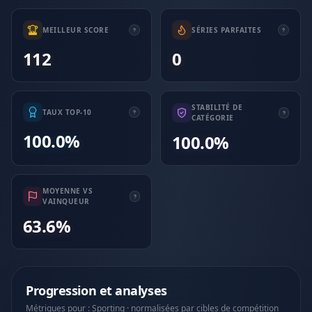
MEILLEUR SCORE
SÉRIES PARFAITES
112
0
STABILITÉ DE
TAUX TOP-10
CATÉGORIE
100.0%
100.0%
MOYENNE VS
VAINQUEUR
63.6%
Progression et analyses
Métriques pour : Sporting · normalisées par cibles de compétition