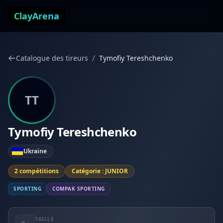
Aller au contenu
ClayArena
/
Catalogue des tireurs
Tymofiy Tereshchenko
TT
Tymofiy Tereshchenko
Ukraine
2 compétitions
Catégorie : JUNIOR
SPORTING
COMPAK SPORTING
TAILLE