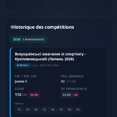
Historique des compétitions
2026
|
1 événements
Всеукраїнські змагання зі спортінгу -
Кропивницький (Липень 2026)
11 juil. 2026
·
200 cibles
SPORTING
CAT. / POS. CAT.
POS. GÉNÉRALE
Junior
6
92
/
(13.3%)
SCORE
VS VAINQUEUR %
112
/
200
56.0%
63.6%
-64
SÉRIES
15
15
16
12
14
15
10
15