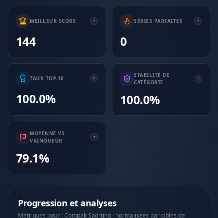
MEILLEUR SCORE
SÉRIES PARFAITES
144
0
STABILITÉ DE
TAUX TOP-10
CATÉGORIE
100.0%
100.0%
MOYENNE VS
VAINQUEUR
79.1%
Progression et analyses
Métriques pour : Compak Sporting · normalisées par cibles de