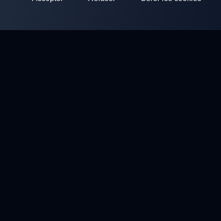
ClayArena
Plateforme pour organiser et participer à des compétitions.
Développez vos compétences et competez avec les meilleurs
maîtres.
Compétitions
Stands de ball trap
Profil
Contacts
Politique de confidentialité