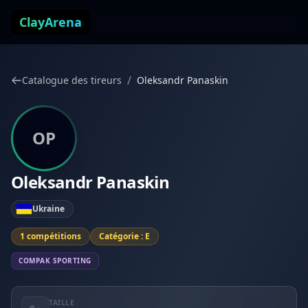
Aller au contenu
ClayArena
/
Catalogue des tireurs
Oleksandr Panaskin
OP
Oleksandr Panaskin
Ukraine
1 compétitions
Catégorie : E
COMPAK SPORTING
TAILLE