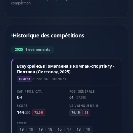
compétition
Historique des compétitions
2025
|
1 événements
Всеукраїнські змагання з компак-спортінгу -
Полтава (Листопад 2025)
29 nov. 2025
·
200 cibles
COMPAK
CAT. / POS. CAT.
POS. GÉNÉRALE
E
4
61
/
(37.5%)
SCORE
VS VAINQUEUR %
144
/
200
72.0%
79.1%
-38
SÉRIES
19
19
19
18
15
17
18
19