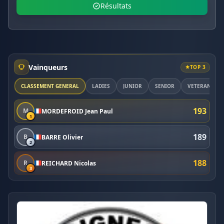
Résultats
Vainqueurs
TOP 3
CLASSEMENT GÉNÉRAL
LADIES
JUNIOR
SENIOR
VETERAN
193
M
MORDEFROID Jean Paul
1
189
B
BARRE Olivier
2
188
R
REICHARD Nicolas
3