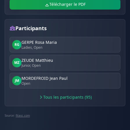
Télécharger le PDF
Participants
GERPE Rosa Maria
RG
Ladies, Open
ZEUDE Matthieu
MZ
Junior, Open
MORDEFROID Jean Paul
JM
Open
Tous les participants (95)
Source:
fitasc.com