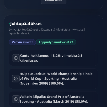
Johtopäätökset
Lyhyet johtopäätökset päättyneistä kilpailuista nykyisessä
lajivälilehdessä.
Vahvin alue: II
Loppudynamiikka: -0.27
Kunto heikkenee: -13.2% viimeisissä 5
kilpailussa.
Huippusuoritus: World championship Finale
of World Cup - Sporting - Australia
(November 2009) (100.0%).
Vaikein kilpailu: Grand Prix of Australia -
Sporting - Australia (March 2019) (58.0%).