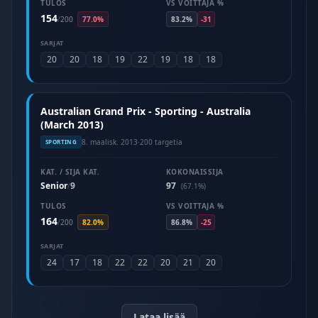
TULOS
VS VOITTAJA %
154
/
200
77.0%
83.2%
-31
SARJAT
20
20
18
19
22
19
18
18
Australian Grand Prix - Sporting - Australia
(March 2013)
8. maalisk. 2013
·
200 targetia
SPORTING
KAT. / SIJA KAT.
KOKONAISSIJA
Senior
9
97
/
(67.1%)
TULOS
VS VOITTAJA %
164
/
200
82.0%
86.8%
-25
SARJAT
24
17
18
22
22
20
21
20
Lataa lisää