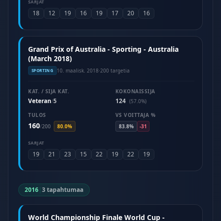
SARJAT
18
12
19
16
19
17
20
16
Grand Prix of Australia - Sporting - Australia
(March 2018)
10. maalisk. 2018
·
200 targetia
SPORTING
KAT. / SIJA KAT.
KOKONAISSIJA
Veteran
5
124
/
(57.0%)
TULOS
VS VOITTAJA %
160
/
200
80.0%
83.8%
-31
SARJAT
19
21
23
15
22
19
22
19
2016
|
3 tapahtumaa
World Championship Finale World Cup -