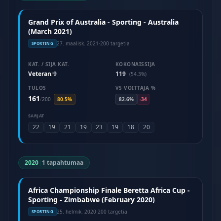
Grand Prix of Australia - Sporting - Australia
(March 2021)
27. maalisk. 2021
·
200 targetia
SPORTING
KAT. / SIJA KAT.
KOKONAISSIJA
Veteran
9
119
/
(54.3%)
TULOS
VS VOITTAJA %
161
/
200
80.5%
82.6%
-34
SARJAT
22
19
21
19
23
19
18
20
2020
|
1 tapahtumaa
Africa Championship Finale Beretta Africa Cup -
Sporting - Zimbabwe (February 2020)
25. helmik. 2020
·
200 targetia
SPORTING