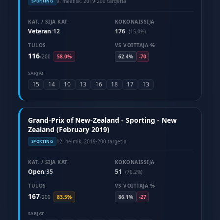
9. maalisk. 2019
·
200 targetia
SPORTING
KAT. / SIJA KAT.
KOKONAISSIJA
Veteran
12
176
/
(15.0%)
TULOS
VS VOITTAJA %
116
/
200
58.0%
62.4%
-70
SARJAT
15
14
10
13
16
18
17
13
Grand-Prix of New-Zealand - Sporting - New
Zealand (February 2019)
12. helmik. 2019
·
200 targetia
SPORTING
KAT. / SIJA KAT.
KOKONAISSIJA
Open
35
51
/
(70.2%)
TULOS
VS VOITTAJA %
167
/
200
83.5%
86.1%
-27
SARJAT