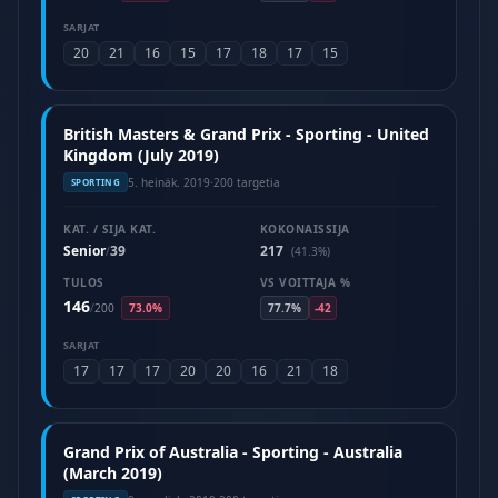
SARJAT
20
21
16
15
17
18
17
15
British Masters & Grand Prix - Sporting - United
Kingdom (July 2019)
5. heinäk. 2019
·
200 targetia
SPORTING
KAT. / SIJA KAT.
KOKONAISSIJA
Senior
39
217
/
(41.3%)
TULOS
VS VOITTAJA %
146
/
200
73.0%
77.7%
-42
SARJAT
17
17
17
20
20
16
21
18
Grand Prix of Australia - Sporting - Australia
(March 2019)