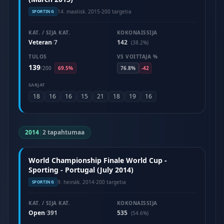
14. maalisk. 2015
·
200 targetia
SPORTING
KAT. / SIJA KAT.
KOKONAISSIJA
Veteran
7
142
/
(38.2%)
TULOS
VS VOITTAJA %
139
/
200
69.5%
76.8%
-42
SARJAT
18
16
16
15
21
18
19
16
2014
|
2 tapahtumaa
World Championship Finale World Cup -
Sporting - Portugal (July 2014)
9. heinäk. 2014
·
200 targetia
SPORTING
KAT. / SIJA KAT.
KOKONAISSIJA
Open
391
535
/
(54.6%)