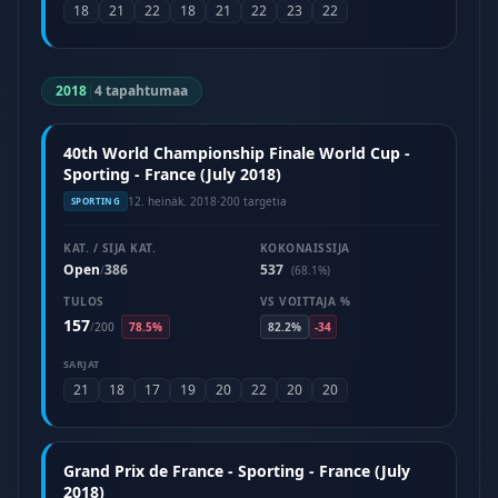
18
21
22
18
21
22
23
22
2018
|
4 tapahtumaa
40th World Championship Finale World Cup -
Sporting - France (July 2018)
12. heinäk. 2018
·
200 targetia
SPORTING
KAT. / SIJA KAT.
KOKONAISSIJA
Open
386
537
/
(68.1%)
TULOS
VS VOITTAJA %
157
/
200
78.5%
82.2%
-34
SARJAT
21
18
17
19
20
22
20
20
Grand Prix de France - Sporting - France (July
2018)