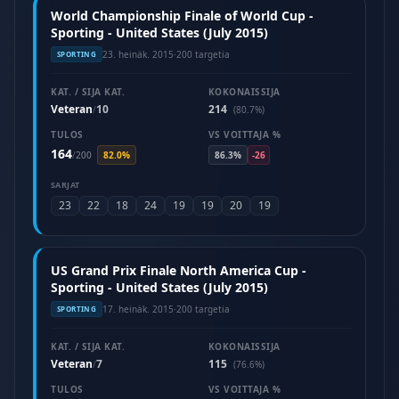
World Championship Finale of World Cup -
Sporting - United States (July 2015)
23. heinäk. 2015
·
200 targetia
SPORTING
KAT. / SIJA KAT.
KOKONAISSIJA
Veteran
10
214
/
(80.7%)
TULOS
VS VOITTAJA %
164
/
200
82.0%
86.3%
-26
SARJAT
23
22
18
24
19
19
20
19
US Grand Prix Finale North America Cup -
Sporting - United States (July 2015)
17. heinäk. 2015
·
200 targetia
SPORTING
KAT. / SIJA KAT.
KOKONAISSIJA
Veteran
7
115
/
(76.6%)
TULOS
VS VOITTAJA %