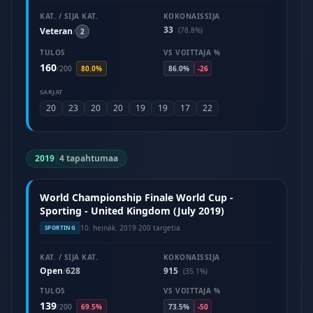
KAT. / SIJA KAT.
KOKONAISSIJA
33
Veteran
(78.8%)
/
2
TULOS
VS VOITTAJA %
160
/
200
80.0%
86.0%
-26
SARJAT
20
23
20
20
19
19
17
22
2019
|
4 tapahtumaa
World Championship Finale World Cup -
Sporting - United Kingdom (July 2019)
10. heinäk. 2019
·
200 targetia
SPORTING
KAT. / SIJA KAT.
KOKONAISSIJA
Open
628
915
/
(35.1%)
TULOS
VS VOITTAJA %
139
/
200
69.5%
73.5%
-50