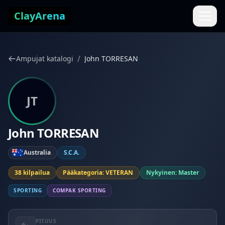
Siirry sisältöön
ClayArena
/
Ampujat katalogi
John TORRESAN
JT
John TORRESAN
Australia
S.C.A.
38 kilpailua
Pääkategoria: VETERAN
Nykyinen: Master
SPORTING
COMPAK SPORTING
PITUUS