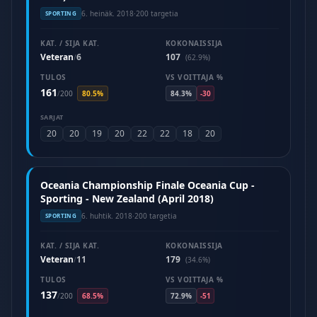
6. heinäk. 2018
·
200 targetia
SPORTING
KAT. / SIJA KAT.
KOKONAISSIJA
Veteran
6
107
/
(62.9%)
TULOS
VS VOITTAJA %
161
/
200
80.5%
84.3%
-30
SARJAT
20
20
19
20
22
22
18
20
Oceania Championship Finale Oceania Cup -
Sporting - New Zealand (April 2018)
6. huhtik. 2018
·
200 targetia
SPORTING
KAT. / SIJA KAT.
KOKONAISSIJA
Veteran
11
179
/
(34.6%)
TULOS
VS VOITTAJA %
137
/
200
68.5%
72.9%
-51