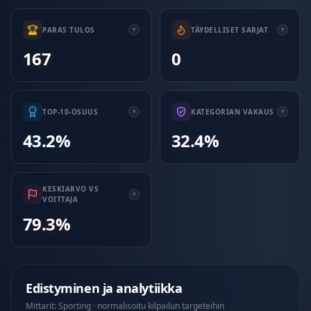
PARAS TULOS
TÄYDELLISET SARJAT
167
0
TOP-10-OSUUS
KATEGORIAN VAKAUS
43.2%
32.4%
KESKIARVO VS
VOITTAJA
79.3%
Edistyminen ja analytiikka
Mittarit: Sporting · normalisoitu kilpailun targeteihin