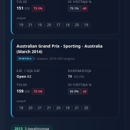
TULOS
VS VOITTAJA %
151
/
200
75.5%
79.1%
-40
SARJAT
19
21
19
20
17
16
20
19
Australian Grand Prix - Sporting - Australia
(March 2014)
8. maalisk. 2014
·
200 targetia
SPORTING
KAT. / SIJA KAT.
KOKONAISSIJA
Open
62
79
/
(60.6%)
TULOS
VS VOITTAJA %
159
/
200
79.5%
85.9%
-26
SARJAT
18
20
21
21
20
18
21
20
2013
|
3 tapahtumaa