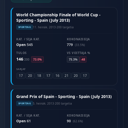
World Championship Finale of World Cup -
Sporting - Spain (July 2013)
11. heinäk. 2013
·
200 targetia
SPORTING
KAT. / SIJA KAT.
KOKONAISSIJA
Open
545
779
/
(33.5%)
TULOS
VS VOITTAJA %
146
/
200
73.0%
75.3%
-48
SARJAT
17
20
18
17
16
21
20
17
Grand Prix of Spain - Sporting - Spain (July 2013)
5. heinäk. 2013
·
200 targetia
SPORTING
KAT. / SIJA KAT.
KOKONAISSIJA
Open
61
90
/
(62.6%)