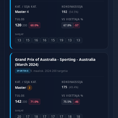
KAT. / SIJA KAT.
KOKONAISSIJA
Master
4
192
/
(54.5%)
TULOS
VS VOITTAJA %
120
/
200
60.0%
67.8%
-57
SARJAT
13
15
16
16
15
19
13
13
Grand Prix of Australia - Sporting - Australia
(March 2024)
9. maalisk. 2024
·
200 targetia
SPORTING
KAT. / SIJA KAT.
KOKONAISSIJA
175
Master
(49.4%)
/
3
TULOS
VS VOITTAJA %
142
/
200
71.0%
75.5%
-46
SARJAT
20
17
18
17
17
17
18
18