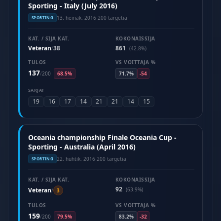
Sporting - Italy (July 2016)
13. heinäk. 2016
·
200 targetia
SPORTING
KAT. / SIJA KAT.
KOKONAISSIJA
Veteran
38
861
/
(42.8%)
TULOS
VS VOITTAJA %
137
/
200
68.5%
71.7%
-54
SARJAT
19
16
17
14
21
21
14
15
Oceania championship Finale Oceania Cup -
Sporting - Australia (April 2016)
22. huhtik. 2016
·
200 targetia
SPORTING
KAT. / SIJA KAT.
KOKONAISSIJA
92
Veteran
(63.9%)
/
3
TULOS
VS VOITTAJA %
159
/
200
79.5%
83.2%
-32