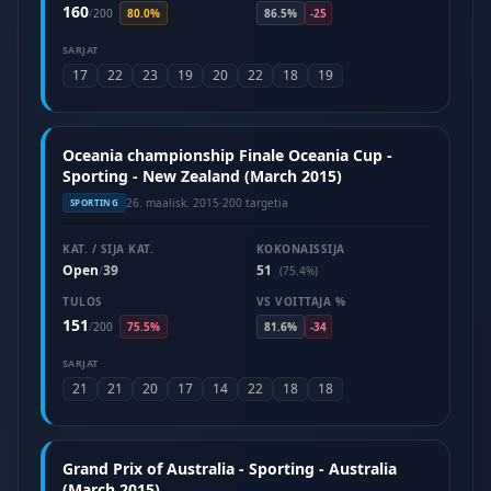
160
/
200
80.0%
86.5%
-25
SARJAT
17
22
23
19
20
22
18
19
Oceania championship Finale Oceania Cup -
Sporting - New Zealand (March 2015)
26. maalisk. 2015
·
200 targetia
SPORTING
KAT. / SIJA KAT.
KOKONAISSIJA
Open
39
51
/
(75.4%)
TULOS
VS VOITTAJA %
151
/
200
75.5%
81.6%
-34
SARJAT
21
21
20
17
14
22
18
18
Grand Prix of Australia - Sporting - Australia
(March 2015)