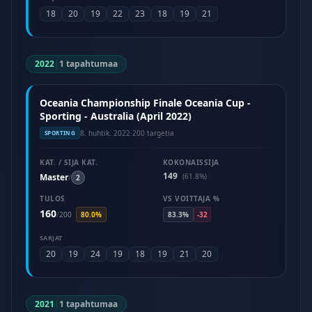
18
20
19
22
23
18
19
21
2022
|
1 tapahtumaa
Oceania Championship Finale Oceania Cup -
Sporting - Australia (April 2022)
8. huhtik. 2022
·
200 targetia
SPORTING
KAT. / SIJA KAT.
KOKONAISSIJA
149
Master
(61.8%)
/
2
TULOS
VS VOITTAJA %
160
/
200
80.0%
83.3%
-32
SARJAT
20
19
24
19
18
19
21
20
2021
|
1 tapahtumaa