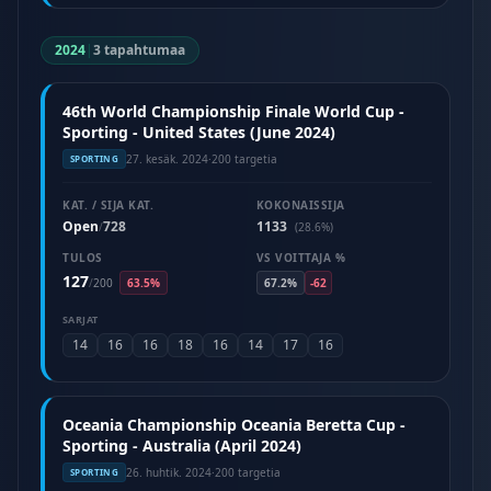
2024
|
3 tapahtumaa
46th World Championship Finale World Cup -
Sporting - United States (June 2024)
27. kesäk. 2024
·
200 targetia
SPORTING
KAT. / SIJA KAT.
KOKONAISSIJA
Open
728
1133
/
(28.6%)
TULOS
VS VOITTAJA %
127
/
200
63.5%
67.2%
-62
SARJAT
14
16
16
18
16
14
17
16
Oceania Championship Oceania Beretta Cup -
Sporting - Australia (April 2024)
26. huhtik. 2024
·
200 targetia
SPORTING