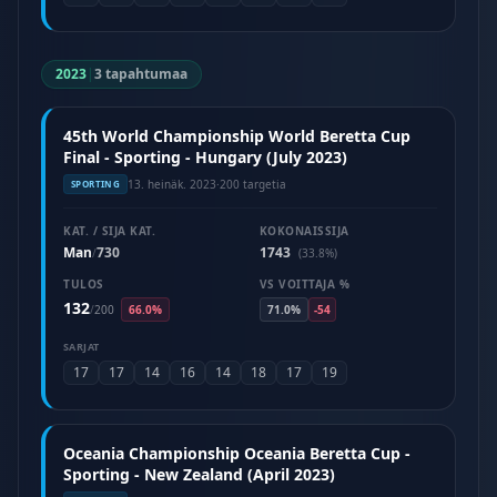
2023
|
3 tapahtumaa
45th World Championship World Beretta Cup
Final - Sporting - Hungary (July 2023)
13. heinäk. 2023
·
200 targetia
SPORTING
KAT. / SIJA KAT.
KOKONAISSIJA
Man
730
1743
/
(33.8%)
TULOS
VS VOITTAJA %
132
/
200
66.0%
71.0%
-54
SARJAT
17
17
14
16
14
18
17
19
Oceania Championship Oceania Beretta Cup -
Sporting - New Zealand (April 2023)