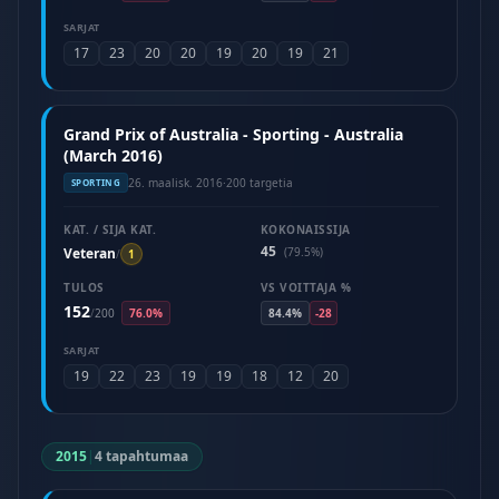
SARJAT
17
23
20
20
19
20
19
21
Grand Prix of Australia - Sporting - Australia
(March 2016)
26. maalisk. 2016
·
200 targetia
SPORTING
KAT. / SIJA KAT.
KOKONAISSIJA
45
Veteran
(79.5%)
/
1
TULOS
VS VOITTAJA %
152
/
200
76.0%
84.4%
-28
SARJAT
19
22
23
19
19
18
12
20
2015
|
4 tapahtumaa