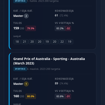
1. huhtik. 2023
·
200 targetia
SPORTING
KAT. / SIJA KAT.
KOKONAISSIJA
61
Master
(72.4%)
/
2
TULOS
VS VOITTAJA %
159
/
200
79.5%
83.2%
-32
SARJAT
18
21
20
20
19
20
22
19
Grand Prix of Australia - Sporting - Australia
(March 2023)
4. maalisk. 2023
·
200 targetia
SPORTING
KAT. / SIJA KAT.
KOKONAISSIJA
89
Master
(74.4%)
/
1
TULOS
VS VOITTAJA %
160
/
200
80.0%
83.8%
-31
SARJAT