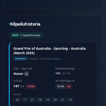
Kilpailuhistoria
2025
|
1 tapahtumaa
Grand Prix of Australia - Sporting - Australia
(March 2025)
8. maalisk. 2025
·
200 targetia
SPORTING
KAT. / SIJA KAT.
KOKONAISSIJA
142
Master
(47.6%)
/
2
TULOS
VS VOITTAJA %
147
/
200
73.5%
78.6%
-40
SARJAT
20
17
21
18
15
20
21
15