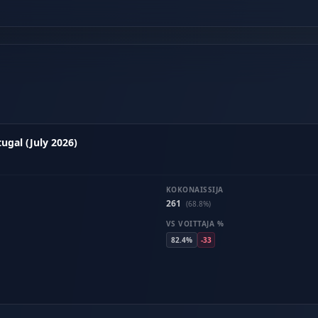
ugal (July 2026)
KOKONAISSIJA
261
(68.8%)
VS VOITTAJA %
82.4%
-33