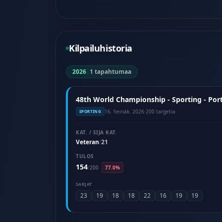
Kilpailuhistoria
2026
|
1 tapahtumaa
48th World Championship - Sporting - Port
16. heinäk. 2026
·
200 targetia
SPORTING
KAT. / SIJA KAT.
Veteran
21
/
TULOS
154
/
200
77.0%
SARJAT
23
19
18
18
22
16
19
19