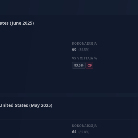
ates (June 2025)
KOKONAISSIJA
60
(85.5%)
VS VOITTAJA %
83.5%
-29
United States (May 2025)
KOKONAISSIJA
64
(85.8%)