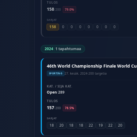
TULOS
158
/
200
79.0%
SARJAT
158
0
0
0
0
0
0
0
2024
|
1 tapahtumaa
46th World Championship Finale World Cup 
27. kesäk. 2024
·
200 targetia
SPORTING
KAT. / SIJA KAT.
Open
289
/
TULOS
157
/
200
78.5%
SARJAT
18
20
18
18
22
19
22
20