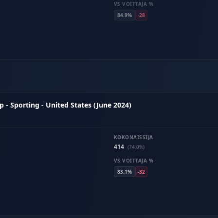
VS VOITTAJA %
84.9%
-28
- Sporting - United States (June 2024)
KOKONAISSIJA
414
(74.0%)
VS VOITTAJA %
83.1%
-32