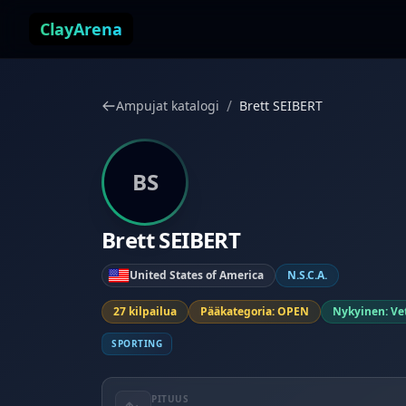
Siirry sisältöön
ClayArena
/
Ampujat katalogi
Brett SEIBERT
BS
Brett SEIBERT
United States of America
N.S.C.A.
27 kilpailua
Pääkategoria: OPEN
Nykyinen: Ve
SPORTING
PITUUS