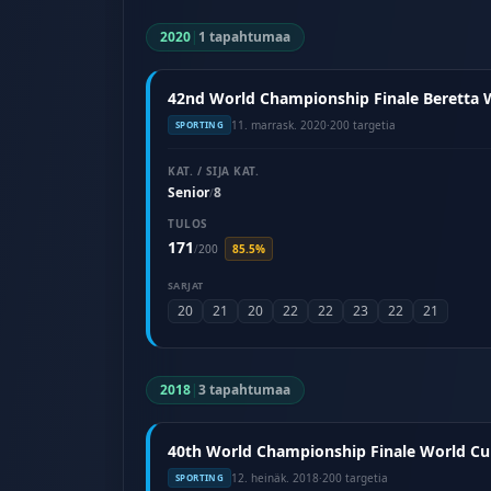
2020
|
1 tapahtumaa
42nd World Championship Finale Beretta W
11. marrask. 2020
·
200 targetia
SPORTING
KAT. / SIJA KAT.
Senior
8
/
TULOS
171
/
200
85.5%
SARJAT
20
21
20
22
22
23
22
21
2018
|
3 tapahtumaa
40th World Championship Finale World Cup 
12. heinäk. 2018
·
200 targetia
SPORTING