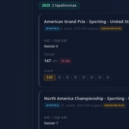
2025
|
2 tapahtumaa
American Grand Prix - Sporting - United St
6. kesäk. 2025
·
200 targetia
·
SPORTING
KESKENERÄINEN
KAT. / SIJA KAT.
Senior
6
/
TULOS
147
/
200
73.5%
SARJAT
147
0
0
0
0
0
0
0
North America Championship - Sporting - 
16. toukok. 2025
·
200 targetia
·
SPORTING
KESKENERÄINEN
KAT. / SIJA KAT.
Senior
7
/