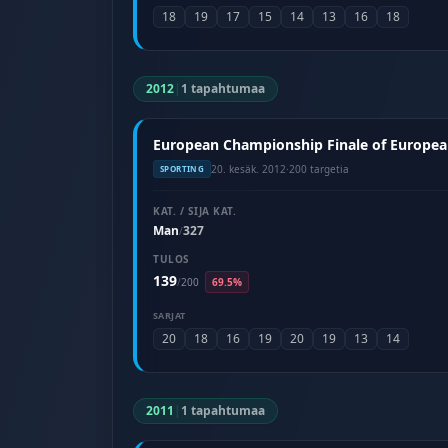
18
19
17
15
14
13
16
18
2012
|
1 tapahtumaa
European Championship Finale of European
20. kesäk. 2012
·
200 targetia
SPORTING
KAT. / SIJA KAT.
Man
327
/
TULOS
139
/
200
69.5%
SARJAT
20
18
16
19
20
19
13
14
2011
|
1 tapahtumaa