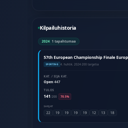
Kilpailuhistoria
2024
|
1 tapahtumaa
57th European Championship Finale Europea
4. huhtik. 2024
·
200 targetia
SPORTING
KAT. / SIJA KAT.
Open
447
/
TULOS
141
/
200
70.5%
SARJAT
22
19
19
19
19
12
13
18