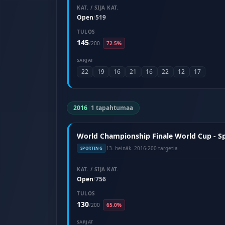
KAT. / SIJA KAT.
Open
519
/
TULOS
145
/
200
72.5%
SARJAT
22
19
16
21
16
22
12
17
2016
|
1 tapahtumaa
World Championship Finale World Cup - Spor
13. heinäk. 2016
·
200 targetia
SPORTING
KAT. / SIJA KAT.
Open
756
/
TULOS
130
/
200
65.0%
SARJAT