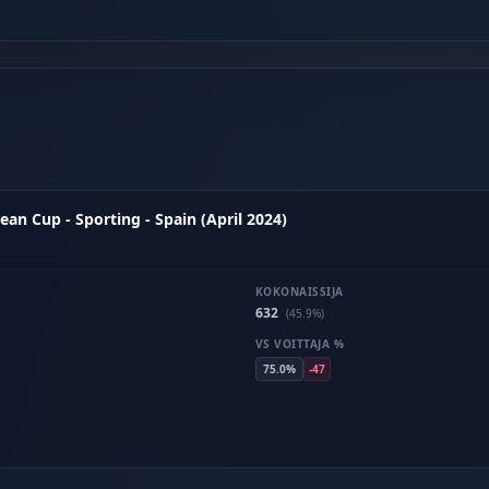
n Cup - Sporting - Spain (April 2024)
KOKONAISSIJA
632
(45.9%)
VS VOITTAJA %
75.0%
-47