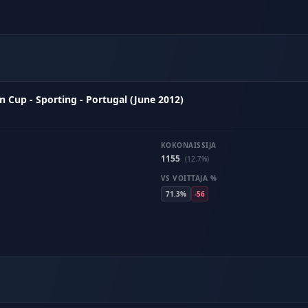
 Cup - Sporting - Portugal (June 2012)
KOKONAISSIJA
1155
(12.7%)
VS VOITTAJA %
71.3%
-56