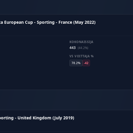
a European Cup - Sporting - France (May 2022)
KOKONAISSIJA
443
(44.2%)
VS VOITTAJA %
78.2%
-42
orting - United Kingdom (July 2019)