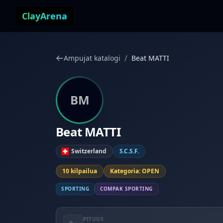
Siirry sisältöön
ClayArena
/
Ampujat katalogi
Beat MATTI
BM
Beat MATTI
Switzerland
S.C.S.F.
10 kilpailua
Kategoria: OPEN
SPORTING
COMPAK SPORTING
PITUUS