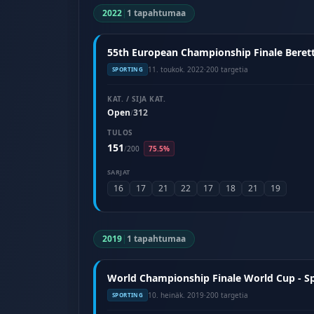
2022
|
1 tapahtumaa
55th European Championship Finale Berett
11. toukok. 2022
·
200 targetia
SPORTING
KAT. / SIJA KAT.
Open
312
/
TULOS
151
/
200
75.5%
SARJAT
16
17
21
22
17
18
21
19
2019
|
1 tapahtumaa
World Championship Finale World Cup - Sp
10. heinäk. 2019
·
200 targetia
SPORTING