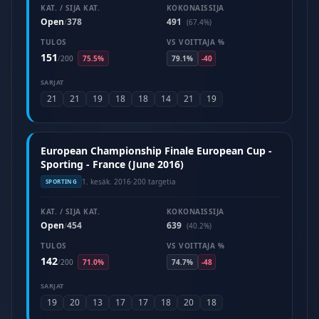
KAT. / SIJA KAT.
KOKONAISSIJA
Open
378
491
/
(67.4%)
TULOS
VS VOITTAJA %
151
/
200
75.5%
79.1%
-40
SARJAT
21
21
19
18
18
14
21
19
European Championship Finale European Cup -
Sporting - France (June 2016)
1. kesäk. 2016
·
200 targetia
SPORTING
KAT. / SIJA KAT.
KOKONAISSIJA
Open
454
639
/
(40.2%)
TULOS
VS VOITTAJA %
142
/
200
71.0%
74.7%
-48
SARJAT
19
20
13
17
17
18
20
18