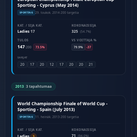
Sporting - Cyprus (May 2014)
29. toukok. 2014
·
200 targetia
SPORTING
KAT. / SIJA KAT.
KOKONAISSIJA
Ladies
17
325
/
(54.7%)
TULOS
VS VOITTAJA %
147
/
200
73.5%
79.9%
-37
SARJAT
20
17
20
12
17
20
20
21
2013
|
3 tapahtumaa
World Championship Finale of World Cup -
Sporting - Spain (July 2013)
11. heinäk. 2013
·
200 targetia
SPORTING
KAT. / SIJA KAT.
KOKONAISSIJA
71
Ladies
(94.0%)
/
3