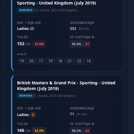
Sporting - United Kingdom (July 2019)
10. heinäk. 2019
·
200 targetia
SPORTING
KAT. / SIJA KAT.
KOKONAISSIJA
Ladies
20
552
/
(60.9%)
TULOS
VS VOITTAJA %
152
/
200
76.0%
80.4%
-37
SARJAT
19
20
17
19
18
21
22
16
British Masters & Grand Prix - Sporting - United
Kingdom (July 2019)
5. heinäk. 2019
·
200 targetia
SPORTING
KAT. / SIJA KAT.
KOKONAISSIJA
71
Ladies
(81.0%)
/
3
TULOS
VS VOITTAJA %
166
/
200
83.0%
88.3%
-22