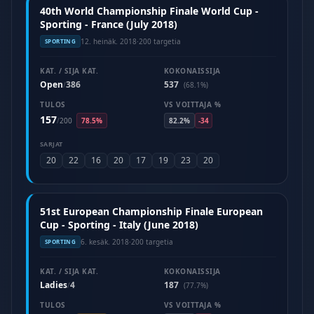
40th World Championship Finale World Cup -
Sporting - France (July 2018)
12. heinäk. 2018
·
200 targetia
SPORTING
KAT. / SIJA KAT.
KOKONAISSIJA
Open
386
537
/
(68.1%)
TULOS
VS VOITTAJA %
157
/
200
78.5%
82.2%
-34
SARJAT
20
22
16
20
17
19
23
20
51st European Championship Finale European
Cup - Sporting - Italy (June 2018)
6. kesäk. 2018
·
200 targetia
SPORTING
KAT. / SIJA KAT.
KOKONAISSIJA
Ladies
4
187
/
(77.7%)
TULOS
VS VOITTAJA %