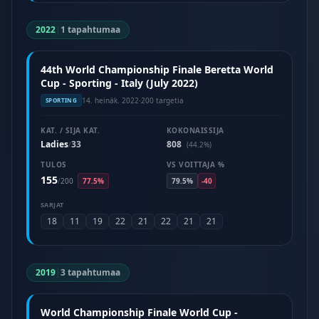
2022
|
1 tapahtumaa
44th World Championship Finale Beretta World
Cup - Sporting - Italy (July 2022)
14. heinäk. 2022
·
200 targetia
SPORTING
KAT. / SIJA KAT.
KOKONAISSIJA
Ladies
33
808
/
(44.2%)
TULOS
VS VOITTAJA %
155
/
200
77.5%
79.5%
-40
SARJAT
18
11
19
22
21
22
21
21
2019
|
3 tapahtumaa
World Championship Finale World Cup -