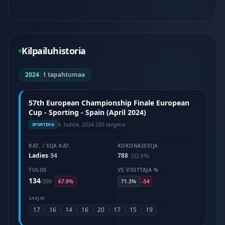
Kilpailuhistoria
2024
|
1 tapahtumaa
57th European Championship Finale European
Cup - Sporting - Spain (April 2024)
4. huhtik. 2024
·
200 targetia
SPORTING
KAT. / SIJA KAT.
KOKONAISSIJA
Ladies
34
788
/
(32.6%)
TULOS
VS VOITTAJA %
134
/
200
67.0%
71.3%
-54
SARJAT
17
16
14
16
20
17
15
19