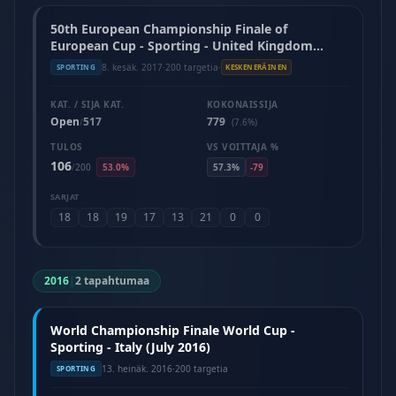
50th European Championship Finale of
European Cup - Sporting - United Kingdom
(June 2017)
8. kesäk. 2017
·
200 targetia
·
SPORTING
KESKENERÄINEN
KAT. / SIJA KAT.
KOKONAISSIJA
Open
517
779
/
(7.6%)
TULOS
VS VOITTAJA %
106
/
200
53.0%
57.3%
-79
SARJAT
18
18
19
17
13
21
0
0
2016
|
2 tapahtumaa
World Championship Finale World Cup -
Sporting - Italy (July 2016)
13. heinäk. 2016
·
200 targetia
SPORTING