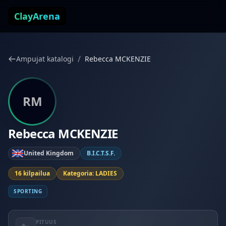
Siirry sisältöön
ClayArena
/
Ampujat katalogi
Rebecca MCKENZIE
RM
Rebecca MCKENZIE
United Kingdom
B.I.C.T.S.F.
16 kilpailua
Kategoria: LADIES
SPORTING
PITUUS