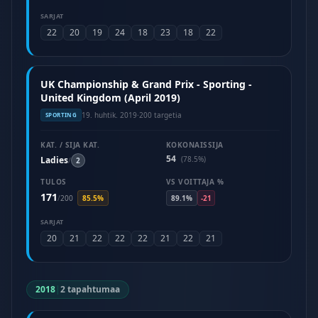
SARJAT
22
20
19
24
18
23
18
22
UK Championship & Grand Prix - Sporting -
United Kingdom (April 2019)
19. huhtik. 2019
·
200 targetia
SPORTING
KAT. / SIJA KAT.
KOKONAISSIJA
54
Ladies
(78.5%)
/
2
TULOS
VS VOITTAJA %
171
/
200
85.5%
89.1%
-21
SARJAT
20
21
22
22
22
21
22
21
2018
|
2 tapahtumaa