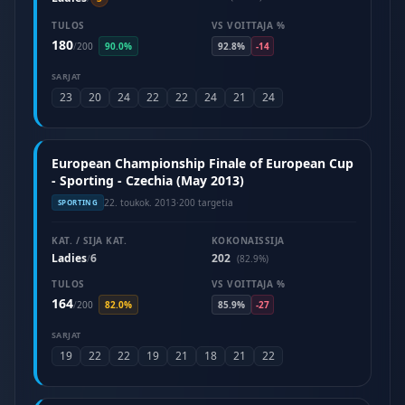
TULOS
VS VOITTAJA %
180
/
200
90.0%
92.8%
-14
SARJAT
23
20
24
22
22
24
21
24
European Championship Finale of European Cup
- Sporting - Czechia (May 2013)
22. toukok. 2013
·
200 targetia
SPORTING
KAT. / SIJA KAT.
KOKONAISSIJA
Ladies
6
202
/
(82.9%)
TULOS
VS VOITTAJA %
164
/
200
82.0%
85.9%
-27
SARJAT
19
22
22
19
21
18
21
22