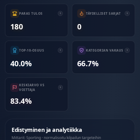
PARAS TULOS
TÄYDELLISET SARJAT
180
0
TOP-10-OSUUS
KATEGORIAN VAKAUS
40.0%
66.7%
KESKIARVO VS
VOITTAJA
83.4%
Edistyminen ja analytiikka
Mittarit: Sporting · normalisoitu kilpailun targeteihin