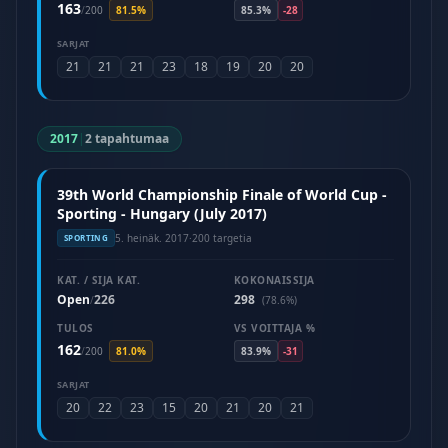
163
/
200
81.5%
85.3%
-28
SARJAT
21
21
21
23
18
19
20
20
2017
|
2 tapahtumaa
39th World Championship Finale of World Cup -
Sporting - Hungary (July 2017)
5. heinäk. 2017
·
200 targetia
SPORTING
KAT. / SIJA KAT.
KOKONAISSIJA
Open
226
298
/
(78.6%)
TULOS
VS VOITTAJA %
162
/
200
81.0%
83.9%
-31
SARJAT
20
22
23
15
20
21
20
21