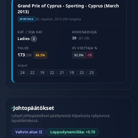
Grand Prix of Cyprus - Sporting - Cyprus (March
2013)
30. maalisk. 2013
·
200 targetia
SPORTING
KAT. / SIJA KAT.
KOKONAISSIJA
39
Ladies
(87.2%)
/
2
TULOS
VS VOITTAJA %
173
/
200
86.5%
92.0%
-15
SARJAT
24
22
19
22
21
19
23
23
Johtopäätökset
Lyhyet johtopäätökset päättyneistä kilpailuista nykyisessä
lajivälilehdessä.
Vahvin alue: II
Loppudynamiikka: +0.70