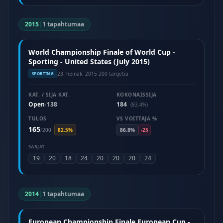
2015
|
1 tapahtumaa
World Championship Finale of World Cup -
Sporting - United States (July 2015)
23. heinäk. 2015
·
200 targetia
SPORTING
KAT. / SIJA KAT.
KOKONAISSIJA
Open
138
184
/
(83.4%)
TULOS
VS VOITTAJA %
165
/
200
82.5%
86.8%
-25
SARJAT
19
20
18
24
20
20
20
24
2014
|
1 tapahtumaa
European Championship Finale European Cup -