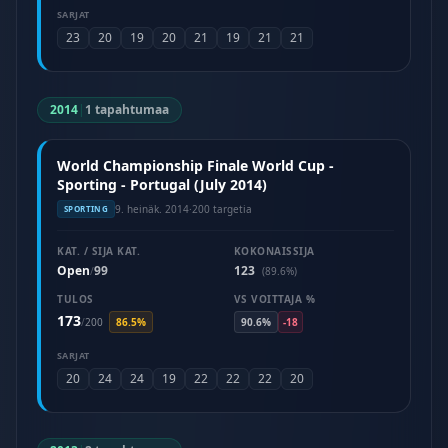
SARJAT
23
20
19
20
21
19
21
21
2014
|
1 tapahtumaa
World Championship Finale World Cup -
Sporting - Portugal (July 2014)
9. heinäk. 2014
·
200 targetia
SPORTING
KAT. / SIJA KAT.
KOKONAISSIJA
Open
99
123
/
(89.6%)
TULOS
VS VOITTAJA %
173
/
200
86.5%
90.6%
-18
SARJAT
20
24
24
19
22
22
22
20