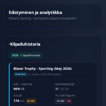
Edistyminen ja analytiikka
Mittarit: Sporting · normalisoitu kilpailun targeteihin
Kilpailuhistoria
2026
|
1 tapahtumaa
Blaser Trophy - Sporting (May 2026)
16. toukok. 2026
·
200 targetia
SPORTING
KAT. / SIJA KAT.
KOKONAISSIJA
MEN
13
21
/
(83.7%)
TULOS
VS VOITTAJA %
174
/
200
87.0%
91.6%
-16