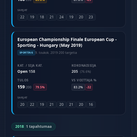
SARJAT
22
19
18
21
24
19
20
23
European Championship Finale European Cup -
Sporting - Hungary (May 2019)
9. toukok. 2019
·
200 targetia
SPORTING
KAT. / SIJA KAT.
KOKONAISSIJA
Open
158
205
/
(76.6%)
TULOS
VS VOITTAJA %
159
/
200
79.5%
83.2%
-32
SARJAT
20
22
19
21
20
21
20
16
2018
|
1 tapahtumaa