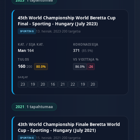
2023
|
1 tapahtumaa
45th World Championship World Beretta Cup
Final - Sporting - Hungary (July 2023)
13. heinäk. 2023
·
200 targetia
SPORTING
KAT. / SIJA KAT.
KOKONAISSIJA
Man
164
371
/
(85.9%)
TULOS
VS VOITTAJA %
160
/
200
80.0%
86.0%
-26
SARJAT
23
19
20
16
21
22
19
20
2021
|
1 tapahtumaa
43th World Championship Finale Beretta World
Cup - Sporting - Hungary (July 2021)
15. heinäk. 2021
·
200 targetia
SPORTING