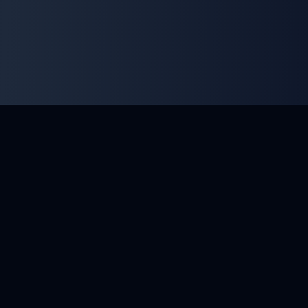
ClayArena
Alusta kilpailujen järjestämiseen ja niihin osallistumiseen.
Kehitä taitojasi ja kilpaile parhaiden mestareiden kanssa.
Kilpailut
Ammuntakentät