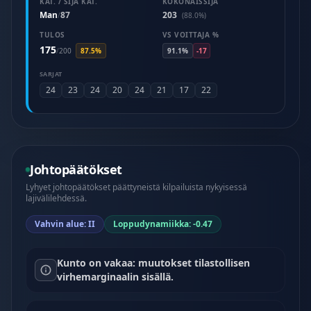
KAT. / SIJA KAT.
KOKONAISSIJA
Man
87
203
/
(88.0%)
TULOS
VS VOITTAJA %
175
/
200
87.5%
91.1%
-17
SARJAT
24
23
24
20
24
21
17
22
Johtopäätökset
Lyhyet johtopäätökset päättyneistä kilpailuista nykyisessä
lajivälilehdessä.
Vahvin alue: II
Loppudynamiikka: -0.47
Kunto on vakaa: muutokset tilastollisen
virhemarginaalin sisällä.