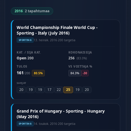
2016
|
2 tapahtumaa
World Championship Finale World Cup -
Sporting - Italy (July 2016)
13. heinäk. 2016
·
200 targetia
SPORTING
KAT. / SIJA KAT.
KOKONAISSIJA
Open
200
256
/
(83.0%)
TULOS
VS VOITTAJA %
161
/
200
80.5%
84.3%
-30
SARJAT
25
20
19
19
17
22
19
20
Grand Prix of Hungary - Sporting - Hungary
(May 2016)
14. toukok. 2016
·
200 targetia
SPORTING