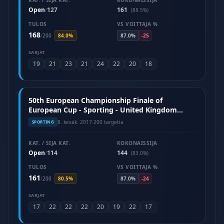
KAT. / SIJA KAT.
KOKONAISSIJA
Open
127
161
/
(88.5%)
TULOS
VS VOITTAJA %
168
/
200
84.0%
87.0%
-25
SARJAT
19
21
23
21
24
22
20
18
50th European Championship Finale of
European Cup - Sporting - United Kingdom
(June 2017)
8. kesäk. 2017
·
200 targetia
SPORTING
KAT. / SIJA KAT.
KOKONAISSIJA
Open
114
144
/
(83.0%)
TULOS
VS VOITTAJA %
161
/
200
80.5%
87.0%
-24
SARJAT
17
22
22
22
20
19
22
17