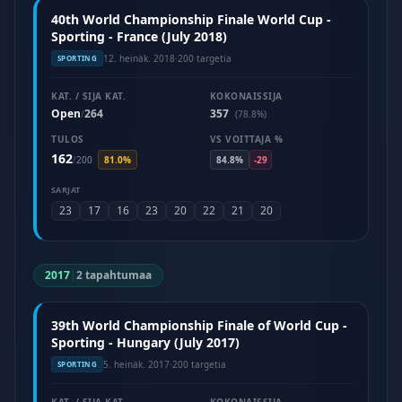
40th World Championship Finale World Cup -
Sporting - France (July 2018)
12. heinäk. 2018
·
200 targetia
SPORTING
KAT. / SIJA KAT.
KOKONAISSIJA
Open
264
357
/
(78.8%)
TULOS
VS VOITTAJA %
162
/
200
81.0%
84.8%
-29
SARJAT
23
17
16
23
20
22
21
20
2017
|
2 tapahtumaa
39th World Championship Finale of World Cup -
Sporting - Hungary (July 2017)
5. heinäk. 2017
·
200 targetia
SPORTING