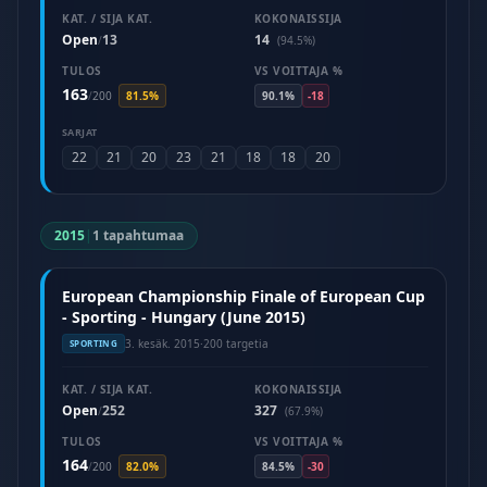
KAT. / SIJA KAT.
KOKONAISSIJA
Open
13
14
/
(94.5%)
TULOS
VS VOITTAJA %
163
/
200
81.5%
90.1%
-18
SARJAT
22
21
20
23
21
18
18
20
2015
|
1 tapahtumaa
European Championship Finale of European Cup
- Sporting - Hungary (June 2015)
3. kesäk. 2015
·
200 targetia
SPORTING
KAT. / SIJA KAT.
KOKONAISSIJA
Open
252
327
/
(67.9%)
TULOS
VS VOITTAJA %
164
/
200
82.0%
84.5%
-30