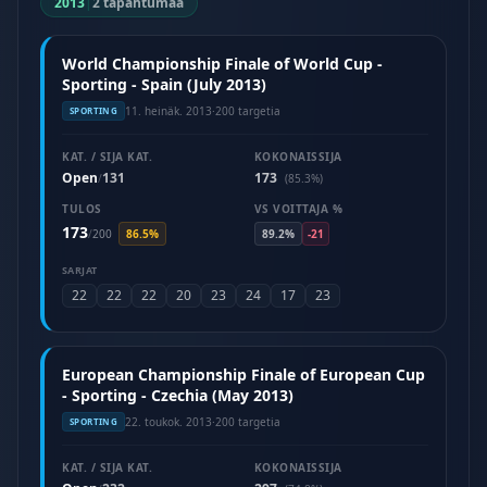
2013
|
2 tapahtumaa
World Championship Finale of World Cup -
Sporting - Spain (July 2013)
11. heinäk. 2013
·
200 targetia
SPORTING
KAT. / SIJA KAT.
KOKONAISSIJA
Open
131
173
/
(85.3%)
TULOS
VS VOITTAJA %
173
/
200
86.5%
89.2%
-21
SARJAT
22
22
22
20
23
24
17
23
European Championship Finale of European Cup
- Sporting - Czechia (May 2013)
22. toukok. 2013
·
200 targetia
SPORTING
KAT. / SIJA KAT.
KOKONAISSIJA