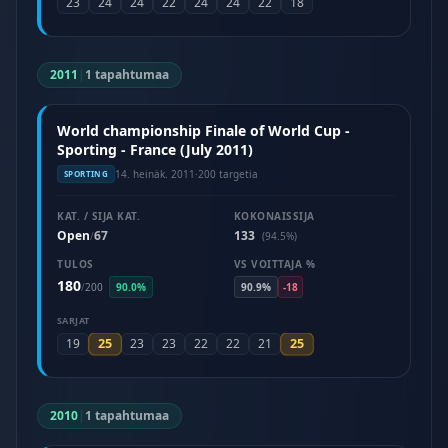
23
24
24
22
24
24
22
18
2011
|
1 tapahtumaa
World championship Finale of World Cup -
Sporting - France (July 2011)
14. heinäk. 2011
·
200 targetia
SPORTING
KAT. / SIJA KAT.
KOKONAISSIJA
Open
67
133
/
(94.5%)
TULOS
VS VOITTAJA %
180
/
200
90.0%
90.9%
-18
SARJAT
25
25
19
23
23
22
22
21
2010
|
1 tapahtumaa