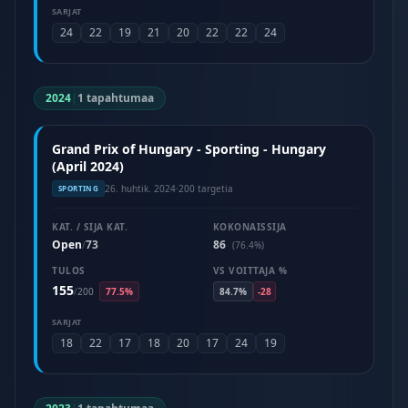
SARJAT
24
22
19
21
20
22
22
24
2024
|
1 tapahtumaa
Grand Prix of Hungary - Sporting - Hungary
(April 2024)
26. huhtik. 2024
·
200 targetia
SPORTING
KAT. / SIJA KAT.
KOKONAISSIJA
Open
73
86
/
(76.4%)
TULOS
VS VOITTAJA %
155
/
200
77.5%
84.7%
-28
SARJAT
18
22
17
18
20
17
24
19