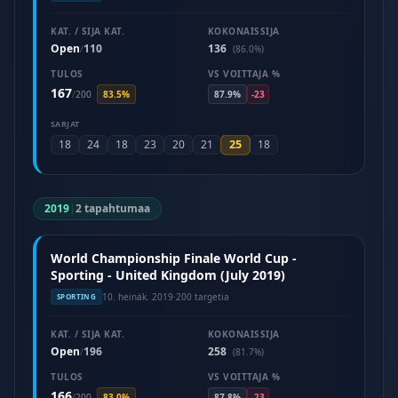
KAT. / SIJA KAT.
KOKONAISSIJA
Open
110
136
/
(86.0%)
TULOS
VS VOITTAJA %
167
/
200
83.5%
87.9%
-23
SARJAT
25
18
24
18
23
20
21
18
2019
|
2 tapahtumaa
World Championship Finale World Cup -
Sporting - United Kingdom (July 2019)
10. heinäk. 2019
·
200 targetia
SPORTING
KAT. / SIJA KAT.
KOKONAISSIJA
Open
196
258
/
(81.7%)
TULOS
VS VOITTAJA %
166
/
200
83.0%
87.8%
-23