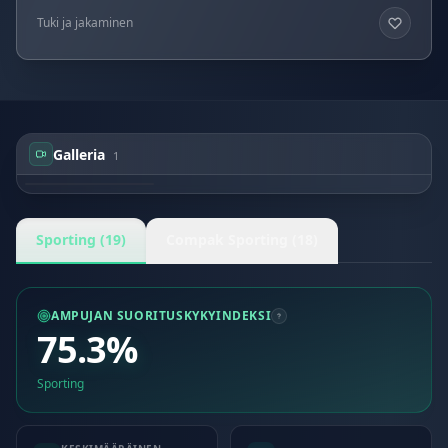
Tuki ja jakaminen
Galleria
1
Ralf HUFNAGL
Sporting (19)
Compak Sporting (18)
AMPUJAN SUORITUSKYKYINDEKSI
75.3%
Sporting