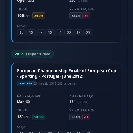
Open
232
297
/
(74.8%)
TULOS
VS VOITTAJA %
160
/
200
80.0%
83.8%
-31
SARJAT
17
18
23
18
21
22
18
23
2012
|
1 tapahtumaa
European Championship Finale of European Cup
- Sporting - Portugal (June 2012)
20. kesäk. 2012
·
200 targetia
SPORTING
KAT. / SIJA KAT.
KOKONAISSIJA
Man
60
151
/
(88.7%)
TULOS
VS VOITTAJA %
181
/
200
90.5%
92.8%
-14
SARJAT