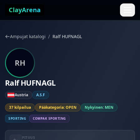
Siirry sisältöön
ClayArena
/
Ampujat katalogi
Ralf HUFNAGL
RH
Ralf HUFNAGL
Austria
A.S.F
37 kilpailua
Pääkategoria: OPEN
Nykyinen: MEN
SPORTING
COMPAK SPORTING
PITUUS