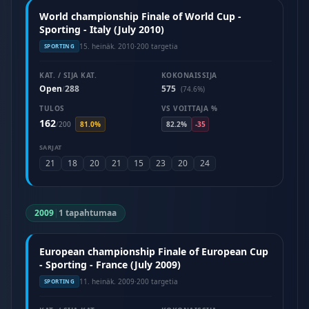
World championship Finale of World Cup -
Sporting - Italy (July 2010)
15. heinäk. 2010
·
200 targetia
SPORTING
KAT. / SIJA KAT.
KOKONAISSIJA
Open
288
575
/
(74.6%)
TULOS
VS VOITTAJA %
162
/
200
81.0%
82.2%
-35
SARJAT
21
18
20
21
15
23
20
24
2009
|
1 tapahtumaa
European championship Finale of European Cup
- Sporting - France (July 2009)
11. heinäk. 2009
·
200 targetia
SPORTING