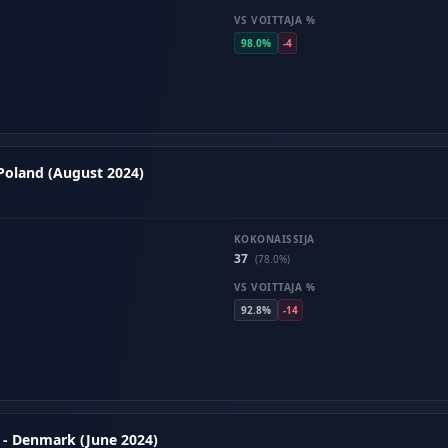
VS VOITTAJA %
98.0%
-4
 Poland (August 2024)
KOKONAISSIJA
37
(78.0%)
VS VOITTAJA %
92.8%
-14
 - Denmark (June 2024)