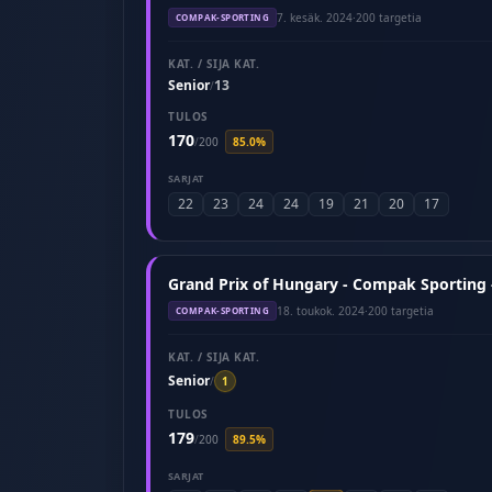
7. kesäk. 2024
·
200 targetia
COMPAK-SPORTING
KAT. / SIJA KAT.
Senior
13
/
TULOS
170
/
200
85.0%
SARJAT
22
23
24
24
19
21
20
17
Grand Prix of Hungary - Compak Sporting 
18. toukok. 2024
·
200 targetia
COMPAK-SPORTING
KAT. / SIJA KAT.
Senior
/
1
TULOS
179
/
200
89.5%
SARJAT