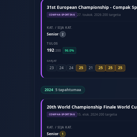
31st European Championship - Compak Spo
27. toukok. 2026
·
200 targetia
COMPAK-SPORTING
KAT. / SIJA KAT.
Senior
/
2
TULOS
192
/
200
96.0%
SARJAT
25
25
25
25
23
24
24
21
2024
|
5 tapahtumaa
20th World Championship Finale World Cu
15. elok. 2024
·
200 targetia
COMPAK-SPORTING
KAT. / SIJA KAT.
Senior
/
1