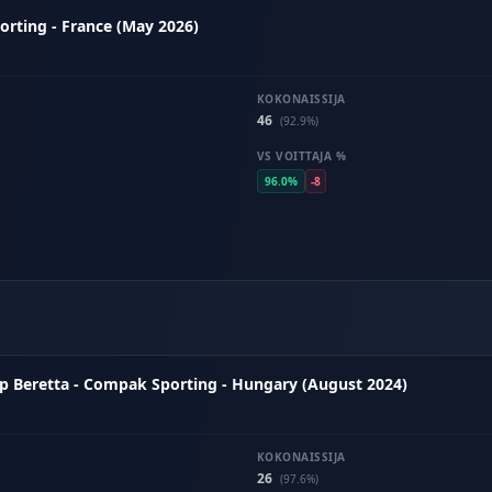
rting - France (May 2026)
KOKONAISSIJA
46
(92.9%)
VS VOITTAJA %
96.0%
-8
p Beretta - Compak Sporting - Hungary (August 2024)
KOKONAISSIJA
26
(97.6%)