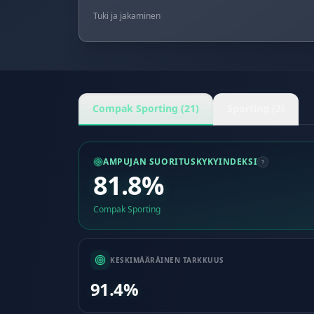
Tuki ja jakaminen
Compak Sporting (21)
Sporting (2)
AMPUJAN SUORITUSKYKYINDEKSI
81.8%
Compak Sporting
KESKIMÄÄRÄINEN TARKKUUS
91.4%