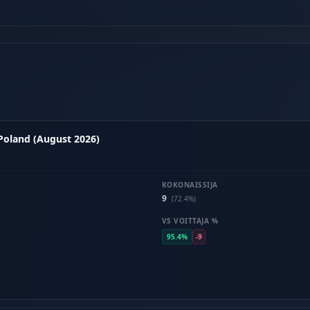
 Poland (August 2026)
KOKONAISSIJA
9
(72.4%)
VS VOITTAJA %
95.4%
-9