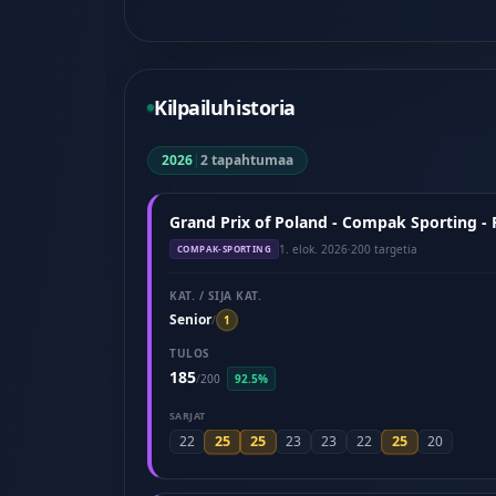
Kilpailuhistoria
2026
|
2 tapahtumaa
Grand Prix of Poland - Compak Sporting -
1. elok. 2026
·
200 targetia
COMPAK-SPORTING
KAT. / SIJA KAT.
Senior
/
1
TULOS
185
/
200
92.5%
SARJAT
25
25
25
22
23
23
22
20