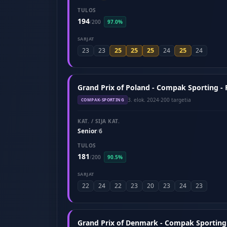
TULOS
194
/
200
97.0%
SARJAT
25
25
25
25
23
23
24
24
Grand Prix of Poland - Compak Sporting -
3. elok. 2024
·
200 targetia
COMPAK-SPORTING
KAT. / SIJA KAT.
Senior
6
/
TULOS
181
/
200
90.5%
SARJAT
22
24
22
23
20
23
24
23
Grand Prix of Denmark - Compak Sporting