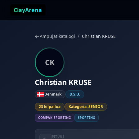
Siirry sisältöön
ClayArena
/
Ampujat katalogi
Christian KRUSE
CK
Christian KRUSE
Denmark
D.S.U.
23 kilpailua
Kategoria: SENIOR
COMPAK SPORTING
SPORTING
PITUUS