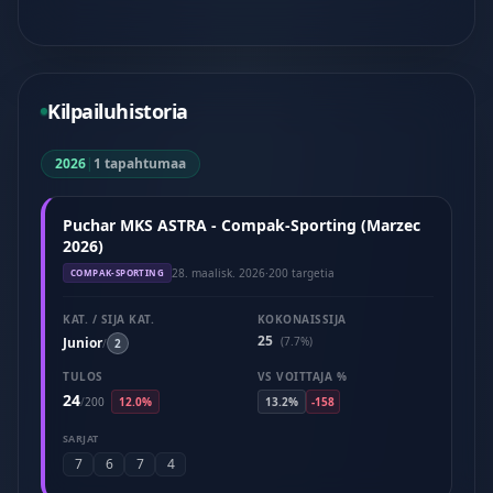
Kilpailuhistoria
2026
|
1 tapahtumaa
Puchar MKS ASTRA - Compak-Sporting (Marzec
2026)
28. maalisk. 2026
·
200 targetia
COMPAK-SPORTING
KAT. / SIJA KAT.
KOKONAISSIJA
25
Junior
(7.7%)
/
2
TULOS
VS VOITTAJA %
24
/
200
12.0%
13.2%
-158
SARJAT
7
6
7
4