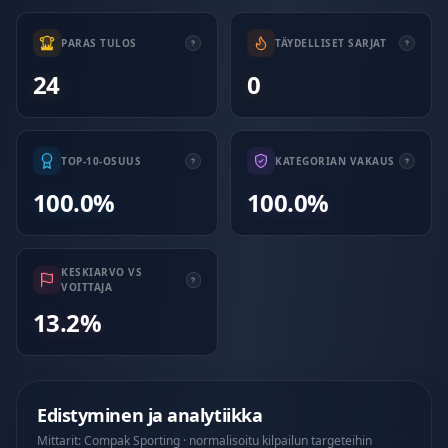
PARAS TULOS
TÄYDELLISET SARJAT
24
0
TOP-10-OSUUS
KATEGORIAN VAKAUS
100.0%
100.0%
KESKIARVO VS
VOITTAJA
13.2%
Edistyminen ja analytiikka
Mittarit: Compak Sporting · normalisoitu kilpailun targeteihin