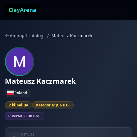
Siirry sisältöön
ClayArena
/
Ampujat katalogi
Mateusz Kaczmarek
Mateusz Kaczmarek
Poland
2 kilpailua
Kategoria: JUNIOR
COMPAK SPORTING
PITUUS