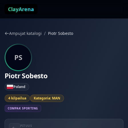
Siirry sisältöön
ClayArena
/
Ampujat katalogi
Piotr Sobesto
PS
Piotr Sobesto
Poland
4 kilpailua
Kategoria: MAN
COMPAK SPORTING
PITUUS