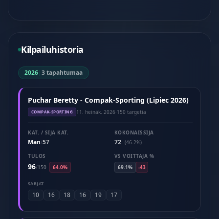
Kilpailuhistoria
2026
|
3 tapahtumaa
Puchar Beretty - Compak-Sporting (Lipiec 2026)
11. heinäk. 2026
·
150 targetia
COMPAK-SPORTING
KAT. / SIJA KAT.
KOKONAISSIJA
Man
57
72
/
(46.2%)
TULOS
VS VOITTAJA %
96
/
150
64.0%
69.1%
-43
SARJAT
10
16
18
16
19
17