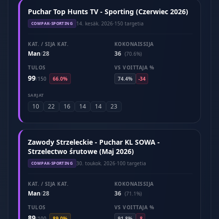
Puchar Top Hunts TV - Sporting (Czerwiec 2026)
14. kesäk. 2026
·
150 targetia
COMPAK-SPORTING
KAT. / SIJA KAT.
KOKONAISSIJA
Man
28
36
/
(70.6%)
TULOS
VS VOITTAJA %
99
/
150
66.0%
74.4%
-34
SARJAT
10
22
16
14
14
23
Zawody Strzeleckie - Puchar KL SOWA -
Strzelectwo śrutowe (Maj 2026)
30. toukok. 2026
·
100 targetia
COMPAK-SPORTING
KAT. / SIJA KAT.
KOKONAISSIJA
Man
28
36
/
(71.1%)
TULOS
VS VOITTAJA %
89
/
100
89.0%
91.8%
-8