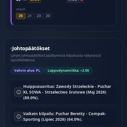
SARJAT
25
21
23
20
Johtopäätökset
Lyhyet johtopäätökset päättyneistä kilpailuista nykyisessä
lajivälilehdessä.
Vahvin alue: PL
Loppudynamiikka: +2.00
Huippusuoritus: Zawody Strzeleckie - Puchar
KL SOWA - Strzelectwo śrutowe (Maj 2026)
(89.0%).
Vaikein kilpailu: Puchar Beretty - Compak-
Sporting (Lipiec 2026) (64.0%).