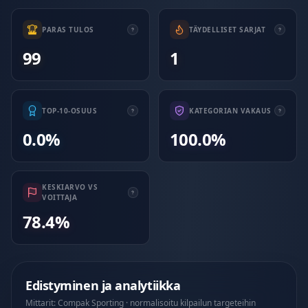
PARAS TULOS
TÄYDELLISET SARJAT
99
1
TOP-10-OSUUS
KATEGORIAN VAKAUS
0.0%
100.0%
KESKIARVO VS
VOITTAJA
78.4%
Edistyminen ja analytiikka
Mittarit: Compak Sporting · normalisoitu kilpailun targeteihin