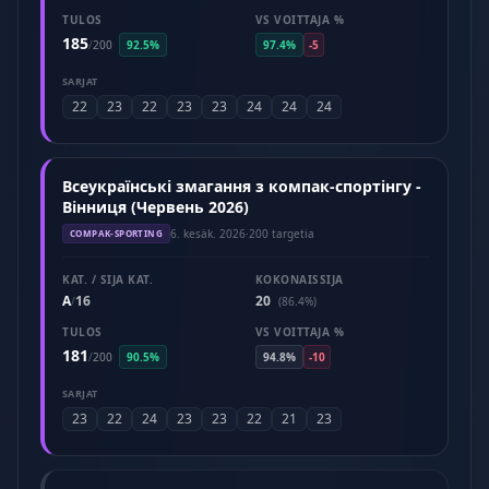
TULOS
VS VOITTAJA %
185
/
200
92.5%
97.4%
-5
SARJAT
22
23
22
23
23
24
24
24
Всеукраїнські змагання з компак-спортінгу -
Вінниця (Червень 2026)
6. kesäk. 2026
·
200 targetia
COMPAK-SPORTING
KAT. / SIJA KAT.
KOKONAISSIJA
A
16
20
/
(86.4%)
TULOS
VS VOITTAJA %
181
/
200
90.5%
94.8%
-10
SARJAT
23
22
24
23
23
22
21
23