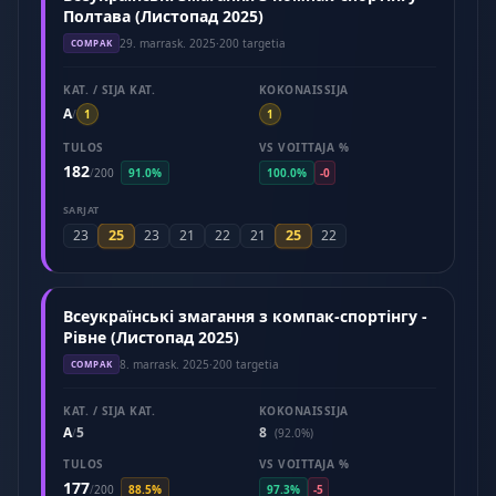
Полтава (Листопад 2025)
29. marrask. 2025
·
200 targetia
COMPAK
KAT. / SIJA KAT.
KOKONAISSIJA
A
/
1
1
TULOS
VS VOITTAJA %
182
/
200
91.0%
100.0%
-0
SARJAT
25
25
23
23
21
22
21
22
Всеукраїнські змагання з компак-спортінгу -
Рівне (Листопад 2025)
8. marrask. 2025
·
200 targetia
COMPAK
KAT. / SIJA KAT.
KOKONAISSIJA
A
5
8
/
(92.0%)
TULOS
VS VOITTAJA %
177
/
200
88.5%
97.3%
-5