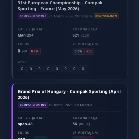
31st European Championship - Compak
Sporting - France (May 2026)
27. toukok. 2026
·
200 targetia
·
COMPAK-SPORTING
KESKENERÄINEN
KAT. / SIJA KAT.
KOKONAISSIJA
Man
294
621
/
(2.2%)
TULOS
VS VOITTAJA %
0
/
200
0.0%
0.0%
-200
SARJAT
0
0
0
0
0
0
0
0
Grand Prix of Hungary - Compak Sporting (April
2026)
15. huhtik. 2026
·
200 targetia
COMPAK-SPORTING
KAT. / SIJA KAT.
KOKONAISSIJA
open
48
56
/
(86.3%)
TULOS
VS VOITTAJA %