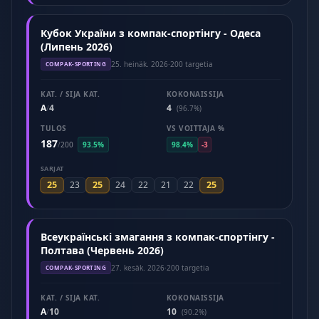
Кубок України з компак-спортінгу - Одеса
(Липень 2026)
25. heinäk. 2026
·
200 targetia
COMPAK-SPORTING
KAT. / SIJA KAT.
KOKONAISSIJA
A
4
4
/
(96.7%)
TULOS
VS VOITTAJA %
187
/
200
93.5%
98.4%
-3
SARJAT
25
25
25
23
24
22
21
22
Всеукраїнські змагання з компак-спортінгу -
Полтава (Червень 2026)
27. kesäk. 2026
·
200 targetia
COMPAK-SPORTING
KAT. / SIJA KAT.
KOKONAISSIJA
A
10
10
/
(90.2%)