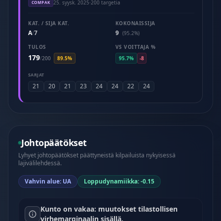
25. syysk. 2025
·
200 targetia
COMPAK
KAT. / SIJA KAT.
KOKONAISSIJA
A
7
9
/
(95.2%)
TULOS
VS VOITTAJA %
179
/
200
89.5%
95.7%
-8
SARJAT
21
20
21
23
24
24
22
24
Johtopäätökset
Lyhyet johtopäätökset päättyneistä kilpailuista nykyisessä
lajivälilehdessä.
Vahvin alue: UA
Loppudynamiikka: -0.15
Kunto on vakaa: muutokset tilastollisen
virhemarginaalin sisällä.