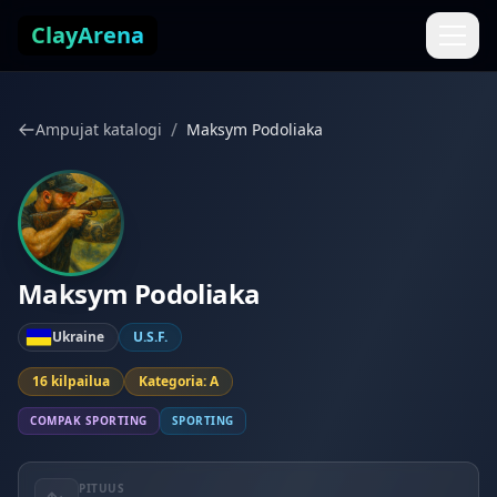
Siirry sisältöön
ClayArena
/
Ampujat katalogi
Maksym Podoliaka
Maksym Podoliaka
Ukraine
U.S.F.
16 kilpailua
Kategoria: A
COMPAK SPORTING
SPORTING
PITUUS