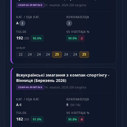
21. maalisk. 2026
·
200 targetia
COMPAK-SPORTING
KAT. / SIJA KAT.
KOKONAISSIJA
A
/
2
2
TULOS
VS VOITTAJA %
192
/
200
96.0%
99.0%
-2
SARJAT
25
25
22
24
24
24
24
24
Всеукраїнські змагання з компак-спортінгу -
Вінниця (Березень 2026)
14. maalisk. 2026
·
200 targetia
COMPAK-SPORTING
KAT. / SIJA KAT.
KOKONAISSIJA
A
6
9
/
(94.1%)
TULOS
VS VOITTAJA %
182
/
200
91.0%
95.8%
-8