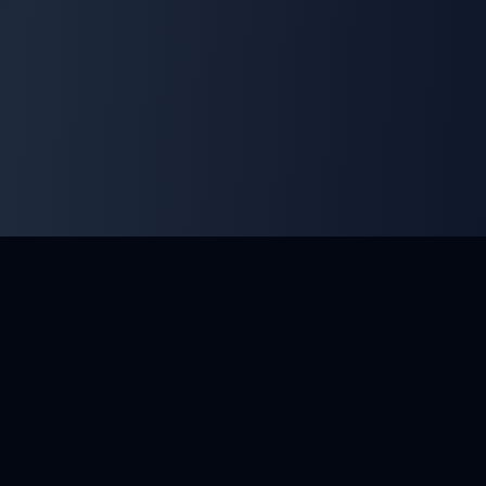
ClayArena
Alusta kilpailujen järjestämiseen ja niihin osallistumiseen.
Kehitä taitojasi ja kilpaile parhaiden mestareiden kanssa.