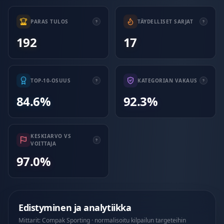
PARAS TULOS
TÄYDELLISET SARJAT
192
17
TOP-10-OSUUS
KATEGORIAN VAKAUS
84.6%
92.3%
KESKIARVO VS
VOITTAJA
97.0%
Edistyminen ja analytiikka
Mittarit: Compak Sporting · normalisoitu kilpailun targeteihin