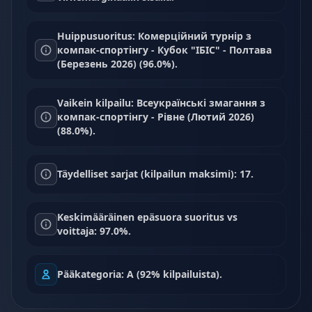
Huippusuoritus: Комерційний турнір з
компак-спортінгу - Кубок "ІБІС" - Полтава
(Березень 2026) (96.0%).
Vaikein kilpailu: Всеукраїнські змагання з
компак-спортінгу - Рівне (Лютий 2026)
(88.0%).
Täydelliset sarjat (kilpailun maksimi): 17.
Keskimääräinen epäsuora suoritus vs
voittaja: 97.0%.
Pääkategoria: A (92% kilpailuista).