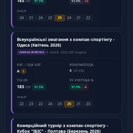
183
/
200
91.5%
93.8%
-12
SARJAT
25
24
21
24
22
24
21
22
Всеукраїнські змагання з компак-спортінгу -
Одеса (Квітень 2026)
4. huhtik. 2026
·
200 targetia
COMPAK-SPORTING
KAT. / SIJA KAT.
KOKONAISSIJA
4
A
(95.6%)
/
3
TULOS
VS VOITTAJA %
183
/
200
91.5%
97.9%
-4
SARJAT
25
22
23
22
24
23
21
23
Комерційний турнір з компак-спортінгу -
Кубок "ІБІС" - Полтава (Березень 2026)