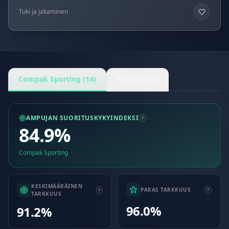
Tuki ja jakaminen
Compak Sporting (14)
Sporting (2)
AMPUJAN SUORITUSKYKYINDEKSI
84.9%
Compak Sporting
KESKIMÄÄRÄINEN
PARAS TARKKUUS
TARKKUUS
96.0%
91.2%