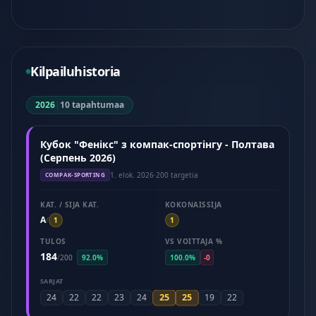
Kilpailuhistoria
2026
|
10 tapahtumaa
Кубок "Фенікс" з компак-спортінгу - Полтава
(Серпень 2026)
1. elok. 2026
·
200 targetia
COMPAK-SPORTING
KAT. / SIJA KAT.
KOKONAISSIJA
A
/
1
1
TULOS
VS VOITTAJA %
184
/
200
92.0%
100.0%
-0
SARJAT
25
25
24
22
22
23
24
19
22