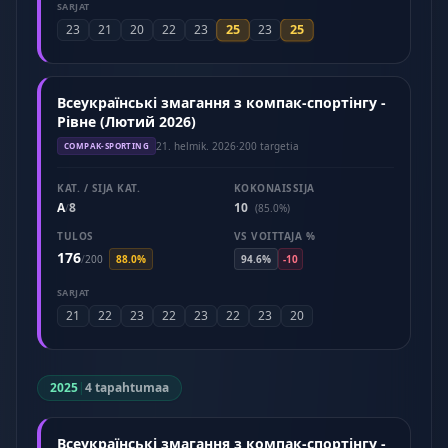
SARJAT
25
25
23
21
20
22
23
23
Всеукраїнські змагання з компак-спортінгу -
Рівне (Лютий 2026)
21. helmik. 2026
·
200 targetia
COMPAK-SPORTING
KAT. / SIJA KAT.
KOKONAISSIJA
A
8
10
/
(85.0%)
TULOS
VS VOITTAJA %
176
/
200
88.0%
94.6%
-10
SARJAT
21
22
23
22
23
22
23
20
2025
|
4 tapahtumaa
Всеукраїнські змагання з компак-спортінгу -