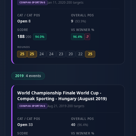
Jan 11, 2020
·
200 targets
COMPAK-SPORTING
CAT / CAT POS
OVERALL POS
Open
8
9
/
(93.9%)
SCORE
VS WINNER %
188
/
200
94.0%
96.4%
-7
ROUNDS
25
25
25
24
24
23
20
22
2019
|
4 events
World Championship Finale World Cup -
Compak Sporting - Hungary (August 2019)
Aug 21, 2019
·
200 targets
COMPAK-SPORTING
CAT / CAT POS
OVERALL POS
Open
33
40
/
(96.4%)
SCORE
VS WINNER %