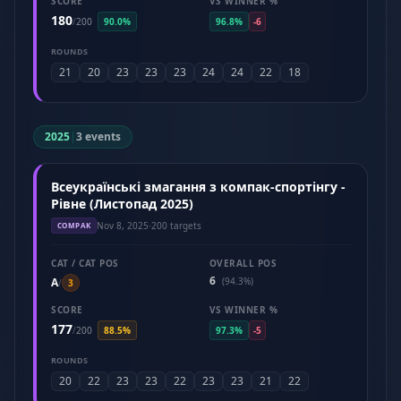
SCORE
VS WINNER %
180
/
200
90.0%
96.8%
-6
ROUNDS
21
20
23
23
23
24
24
22
18
2025
|
3 events
Всеукраїнські змагання з компак-спортінгу -
Рівне (Листопад 2025)
Nov 8, 2025
·
200 targets
COMPAK
CAT / CAT POS
OVERALL POS
6
A
(94.3%)
/
3
SCORE
VS WINNER %
177
/
200
88.5%
97.3%
-5
ROUNDS
20
22
23
23
22
23
23
21
22