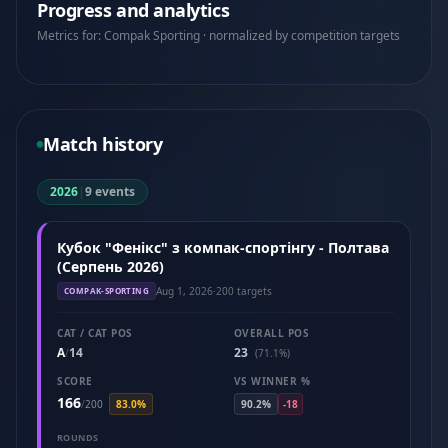
Progress and analytics
Metrics for: Compak Sporting · normalized by competition targets
Match history
2026
|
9 events
Кубок "Фенікс" з компак-спортінгу - Полтава
(Серпень 2026)
Aug 1, 2026
·
200 targets
COMPAK-SPORTING
CAT / CAT POS
OVERALL POS
A
14
23
/
(71.1%)
SCORE
VS WINNER %
166
/
200
83.0%
90.2%
-18
ROUNDS