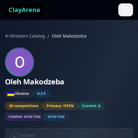
Skip to content
ClayArena
/
Shooters Catalog
Oleh Makodzeba
Oleh Makodzeba
Ukraine
U.S.F.
36 competitions
Primary: OPEN
Current: A
COMPAK SPORTING
SPORTING
HEIGHT