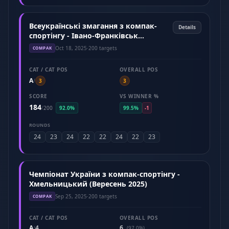
Всеукраїнські змагання з компак-
Details
спортінгу - Івано-Франківськ
(Жовтень 2025)
Oct 18, 2025
·
200 targets
COMPAK
CAT / CAT POS
OVERALL POS
A
/
3
3
SCORE
VS WINNER %
184
/
200
92.0%
99.5%
-1
ROUNDS
24
23
24
22
22
24
22
23
Чемпіонат України з компак-спортінгу -
Хмельницький (Вересень 2025)
Sep 25, 2025
·
200 targets
COMPAK
CAT / CAT POS
OVERALL POS
A
4
6
/
(97.0%)