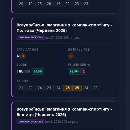
20
19
23
20
16
22
23
23
Всеукраїнські змагання з компак-спортінгу -
Полтава (Червень 2026)
Jun 27, 2026
·
200 targets
COMPAK-SPORTING
CAT / CAT POS
OVERALL POS
A
/
3
3
SCORE
VS WINNER %
188
/
200
94.0%
98.9%
-2
ROUNDS
25
25
21
22
24
23
24
24
23
Всеукраїнські змагання з компак-спортінгу -
Вінниця (Червень 2026)
Jun 6, 2026
·
200 targets
COMPAK-SPORTING