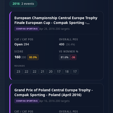
2016
|
2 events
European Championship Central Europe Trophy
Finale European Cup - Compak Sporting -
Hungary (April 2016)
Apr 28, 2016
·
200 targets
COMPAK-SPORTING
CAT / CAT POS
OVERALL POS
Open
294
400
/
(36.4%)
SCORE
VS WINNER %
160
/
200
80.0%
81.6%
-36
ROUNDS
23
22
22
21
20
17
18
17
Grand Prix of Poland Central Europe Trophy -
Compak Sporting - Poland (April 2016)
Apr 16, 2016
·
200 targets
COMPAK-SPORTING
CAT / CAT POS
OVERALL POS