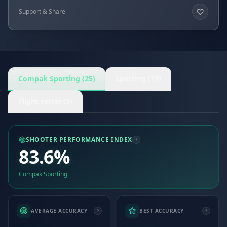
Support & Share
Compak Sporting (25)
Sporting (11)
Flight setter (3)
SHOOTER PERFORMANCE INDEX
83.6%
Compak Sporting
AVERAGE ACCURACY
BEST ACCURACY