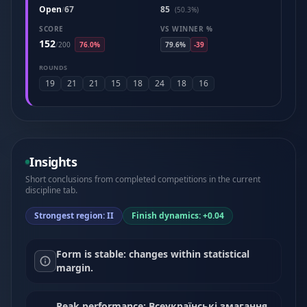
Open
67
85
/
(50.3%)
SCORE
VS WINNER %
152
/
200
76.0%
79.6%
-39
ROUNDS
19
21
21
15
18
24
18
16
Insights
Short conclusions from completed competitions in the current
discipline tab.
Strongest region: II
Finish dynamics: +0.04
Form is stable: changes within statistical
margin.
Peak performance: Всеукраїнські змагання