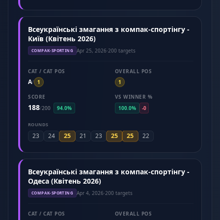
Всеукраїнські змагання з компак-спортінгу -
Київ (Квітень 2026)
Apr 25, 2026
·
200 targets
COMPAK-SPORTING
CAT / CAT POS
OVERALL POS
A
/
1
1
SCORE
VS WINNER %
188
/
200
94.0%
100.0%
-0
ROUNDS
25
25
25
23
24
21
23
22
Всеукраїнські змагання з компак-спортінгу -
Одеса (Квітень 2026)
Apr 4, 2026
·
200 targets
COMPAK-SPORTING
CAT / CAT POS
OVERALL POS