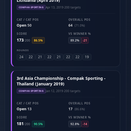
Lithuania (April 2019)
Apr 13, 2019
·
200 targets
COMPAK-SPORTING
CAT / CAT POS
OVERALL POS
Open
50
64
/
(71.0%)
SCORE
VS WINNER %
173
/
200
86.5%
89.2%
-21
ROUNDS
24
22
21
22
21
22
22
19
3rd Asia Championship - Compak Sporting -
Thailand (January 2019)
Jan 12, 2019
·
200 targets
COMPAK-SPORTING
CAT / CAT POS
OVERALL POS
Open
13
17
/
(86.6%)
SCORE
VS WINNER %
181
/
200
90.5%
92.8%
-14