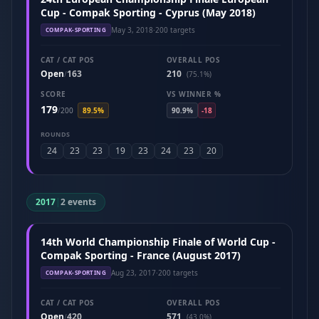
Cup - Compak Sporting - Cyprus (May 2018)
May 3, 2018
·
200 targets
COMPAK-SPORTING
CAT / CAT POS
OVERALL POS
Open
163
210
/
(75.1%)
SCORE
VS WINNER %
179
/
200
89.5%
90.9%
-18
ROUNDS
24
23
23
19
23
24
23
20
2017
|
2 events
14th World Championship Finale of World Cup -
Compak Sporting - France (August 2017)
Aug 23, 2017
·
200 targets
COMPAK-SPORTING
CAT / CAT POS
OVERALL POS
Open
420
571
/
(43.0%)