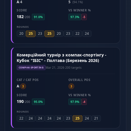
A
4
5
/
(94.1%)
SCORE
VS WINNER %
182
/
200
91.0%
97.3%
-5
ROUNDS
25
25
20
23
20
23
22
24
Комерційний турнір з компак-спортінгу -
Кубок "ІБІС" - Полтава (Березень 2026)
Mar 21, 2026
·
200 targets
COMPAK-SPORTING
CAT / CAT POS
OVERALL POS
A
/
3
3
SCORE
VS WINNER %
190
/
200
95.0%
97.9%
-4
ROUNDS
25
22
24
24
24
24
23
24
21