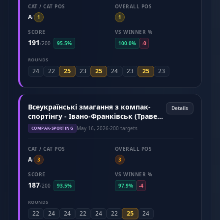
CAT / CAT POS
OVERALL POS
A
/
1
1
SCORE
VS WINNER %
191
/
200
95.5%
100.0%
-0
ROUNDS
25
25
25
24
22
23
24
23
23
Всеукраїнські змагання з компак-
Details
спортінгу - Івано-Франківськ (Травень
2026)
May 16, 2026
·
200 targets
COMPAK-SPORTING
CAT / CAT POS
OVERALL POS
A
/
3
3
SCORE
VS WINNER %
187
/
200
93.5%
97.9%
-4
ROUNDS
25
22
24
24
22
24
22
24