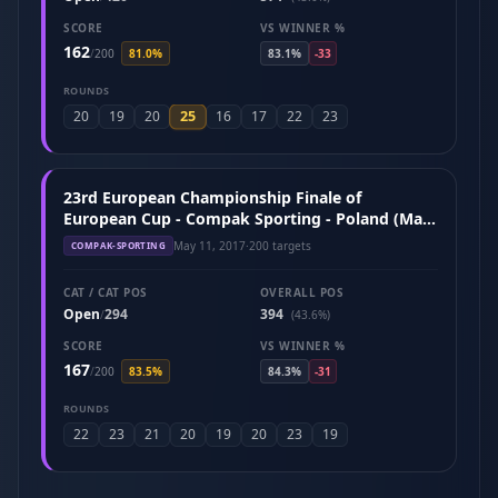
SCORE
VS WINNER %
162
/
200
81.0%
83.1%
-33
ROUNDS
25
20
19
20
16
17
22
23
23rd European Championship Finale of
European Cup - Compak Sporting - Poland (May
2017)
May 11, 2017
·
200 targets
COMPAK-SPORTING
CAT / CAT POS
OVERALL POS
Open
294
394
/
(43.6%)
SCORE
VS WINNER %
167
/
200
83.5%
84.3%
-31
ROUNDS
22
23
21
20
19
20
23
19