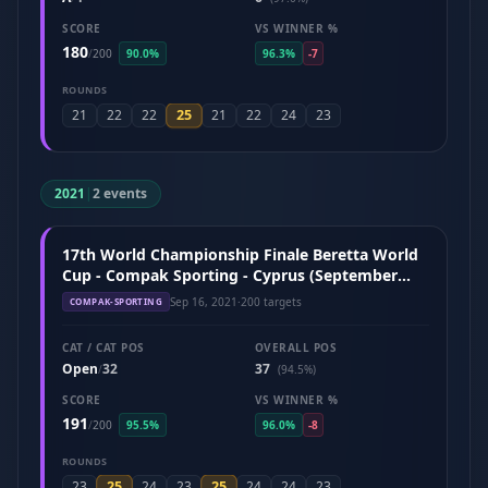
SCORE
VS WINNER %
180
/
200
90.0%
96.3%
-7
ROUNDS
25
21
22
22
21
22
24
23
2021
|
2 events
17th World Championship Finale Beretta World
Cup - Compak Sporting - Cyprus (September
2021)
Sep 16, 2021
·
200 targets
COMPAK-SPORTING
CAT / CAT POS
OVERALL POS
Open
32
37
/
(94.5%)
SCORE
VS WINNER %
191
/
200
95.5%
96.0%
-8
ROUNDS
25
25
23
24
23
24
24
23