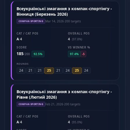
Всеукраїнські змагання з компак-спортінгу -
Вінниця (Березень 2026)
Mar 14, 2026
·
200 targets
COMPAK-SPORTING
CAT / CAT POS
OVERALL POS
A
4
4
/
(97.8%)
SCORE
VS WINNER %
185
/
200
92.5%
97.4%
-5
ROUNDS
25
25
24
21
21
21
24
24
Всеукраїнські змагання з компак-спортінгу -
Рівне (Лютий 2026)
Feb 21, 2026
·
200 targets
COMPAK-SPORTING
CAT / CAT POS
OVERALL POS
A
4
4
/
(95.0%)