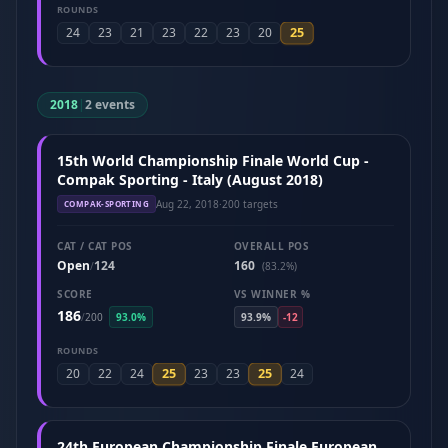
ROUNDS
25
24
23
21
23
22
23
20
2018
|
2 events
15th World Championship Finale World Cup -
Compak Sporting - Italy (August 2018)
Aug 22, 2018
·
200 targets
COMPAK-SPORTING
CAT / CAT POS
OVERALL POS
Open
124
160
/
(83.2%)
SCORE
VS WINNER %
186
/
200
93.0%
93.9%
-12
ROUNDS
25
25
20
22
24
23
23
24
24th European Championship Finale European