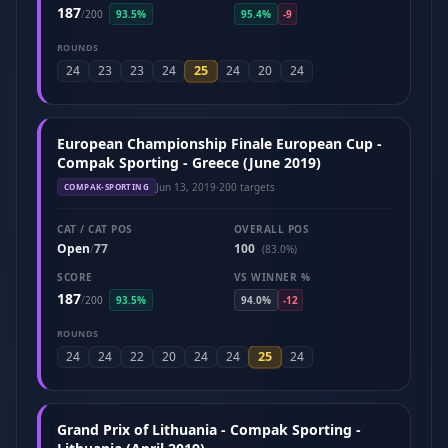
187
/
200
93.5%
95.4%
-9
ROUNDS
25
24
23
23
24
24
20
24
European Championship Finale European Cup -
Compak Sporting - Greece (June 2019)
Jun 13, 2019
·
200 targets
COMPAK-SPORTING
CAT / CAT POS
OVERALL POS
Open
77
100
/
(83.0%)
SCORE
VS WINNER %
187
/
200
93.5%
94.0%
-12
ROUNDS
25
24
24
22
20
24
24
24
Grand Prix of Lithuania - Compak Sporting -