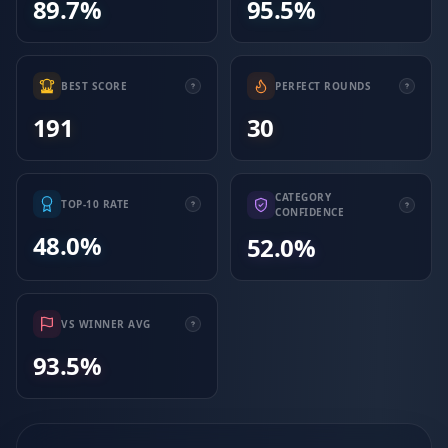
89.7%
95.5%
BEST SCORE
PERFECT ROUNDS
191
30
CATEGORY
TOP-10 RATE
CONFIDENCE
48.0%
52.0%
VS WINNER AVG
93.5%