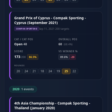
Grand Prix of Cyprus - Compak Sporting -
Cyprus (September 2021)
Sep 11, 2021
·
200 targets
COMPAK-SPORTING
CAT / CAT POS
OVERALL POS
Open
48
60
/
(68.4%)
SCORE
VS WINNER %
173
/
200
86.5%
89.6%
-20
ROUNDS
25
20
24
21
18
24
19
22
2020
|
1 events
4th Asia Championship - Compak Sporting -
Thailand (January 2020)