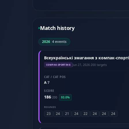
Match history
2026
|
4 events
Всеукраїнські змагання з компак-спорті
Jun 27, 2026
·
200 targets
COMPAK-SPORTING
CAT / CAT POS
A
7
/
SCORE
186
/
200
93.0%
ROUNDS
23
24
21
24
22
24
24
24