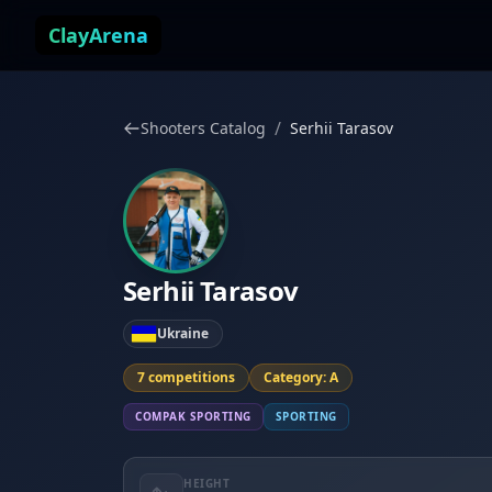
Skip to content
ClayArena
/
Shooters Catalog
Serhii Tarasov
Serhii Tarasov
Ukraine
7 competitions
Category: A
COMPAK SPORTING
SPORTING
HEIGHT