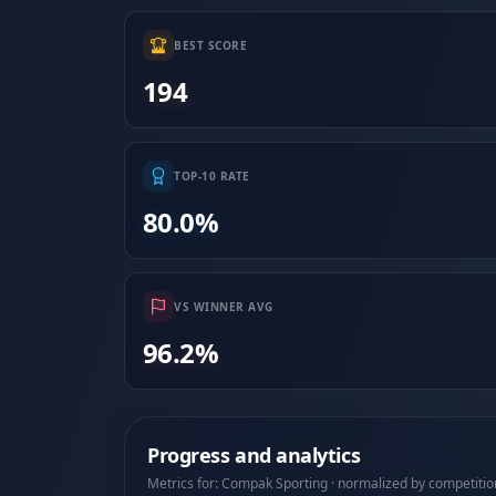
BEST SCORE
194
TOP-10 RATE
80.0%
VS WINNER AVG
96.2%
Progress and analytics
Metrics for: Compak Sporting · normalized by competitio