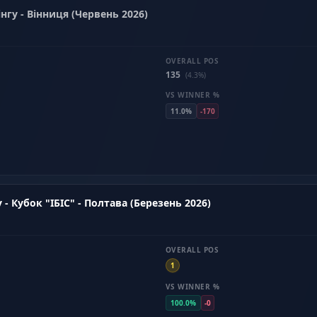
нгу - Вінниця (Червень 2026)
OVERALL POS
135
(4.3%)
VS WINNER %
11.0%
-170
- Кубок "ІБІС" - Полтава (Березень 2026)
OVERALL POS
1
VS WINNER %
100.0%
-0