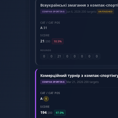
Всеукраїнські змагання з компак-спорті
Jun 6, 2026
·
200 targets
·
COMPAK-SPORTING
UNFINISHED
CAT / CAT POS
A
31
/
SCORE
21
/
200
10.5%
ROUNDS
0
0
21
0
0
0
0
0
Комерційний турнір з компак-спортінгу 
Mar 21, 2026
·
200 targets
COMPAK-SPORTING
CAT / CAT POS
A
/
1
SCORE
194
/
200
97.0%