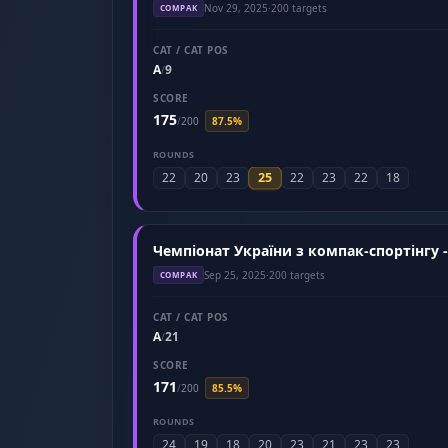
Nov 29, 2025
·
200 targets
COMPAK
CAT / CAT POS
A
9
/
SCORE
175
/
200
87.5%
ROUNDS
25
22
20
23
22
23
22
18
Чемпіонат України з компак-спортінгу 
Sep 25, 2025
·
200 targets
COMPAK
CAT / CAT POS
A
21
/
SCORE
171
/
200
85.5%
ROUNDS
24
19
18
20
23
21
23
23