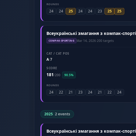
ROUNDS
25
25
25
24
24
24
24
23
Всеукраїнські змагання з компак-спорті
Mar 14, 2026
·
200 targets
COMPAK-SPORTING
CAT / CAT POS
A
7
/
SCORE
181
/
200
90.5%
ROUNDS
24
22
21
23
24
21
22
24
2025
|
2 events
Всеукраїнські змагання з компак-спорті