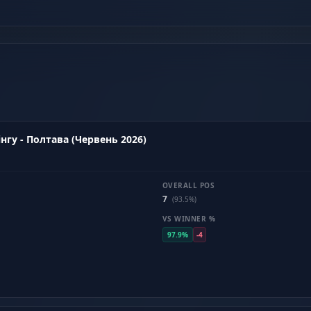
нгу - Полтава (Червень 2026)
OVERALL POS
7
(93.5%)
VS WINNER %
97.9%
-4