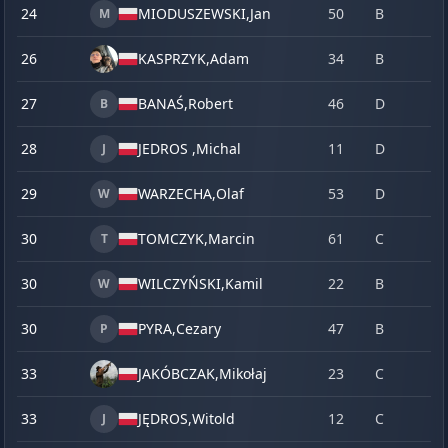
24
MIODUSZEWSKI,
Jan
50
B
M
26
KASPRZYK,
Adam
34
B
27
BANAŚ,
Robert
46
D
B
28
JEDROS ,
Michal
11
D
J
29
WARZECHA,
Olaf
53
D
W
30
TOMCZYK,
Marcin
61
C
T
30
WILCZYŃSKI,
Kamil
22
B
W
30
PYRA,
Cezary
47
B
P
33
JAKÓBCZAK,
Mikołaj
23
C
33
JĘDROS,
Witold
12
C
J