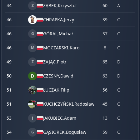
44
ZĄBEK,
Krzysztof
60
A
Z
46
CHRAPKA,
Jerzy
39
C
46
GÓRAL,
Michał
37
C
G
46
MOCZARSKI,
Karol
8
C
M
49
ZAJĄC,
Piotr
65
D
Z
50
CZESNY,
Dawid
63
D
51
ŁUCZAK,
Filip
56
C
51
KUCHCZYŃSKI,
Radosław
45
C
53
JAKUBIEC,
Adam
13
C
J
54
GĄSIOREK,
Bogusław
59
C
G