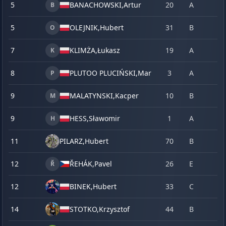
5
BANACHOWSKI,
Artur
20
A
B
5
OLEJNIK,
Hubert
31
B
O
7
KLIMŻA,
Łukasz
19
A
K
8
PLUTOO PLUCIŃSKI,
Marcin
3
A
P
9
MALATYNSKI,
Kacper
10
B
M
9
HESS,
Sławomir
1
A
H
11
PILARZ,
Hubert
70
B
12
ŘEHÁK,
Pavel
26
E
Ř
12
BINEK,
Hubert
33
C
14
STOTKO,
Krzysztof
44
B