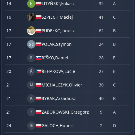
14
LITYŃSKI,
Łukasz
35
A
16
SZPIECH,
Maciej
41
C
17
PUDEŁKO,
Janusz
62
B
17
POLAK,
Szymon
24
B
17
RIŠKO,
Daniel
28
E
R
20
ŘEHÁKOVÁ,
Lucie
27
E
Ř
21
MICHALCZYK,
Olivier
30
C
M
21
RYBAK,
Arkadiusz
40
B
R
21
ZABOROWSKI,
Grzegorz
9
A
Z
24
GALOCH,
Hubert
2
D
G