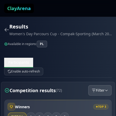
Skip to content
ClayArena
Results
Women's Day Parcours Cup - Compak-Sporting (March 2026)
Available in regions:
PL
Participants
Enable auto-refresh
Competition results
(72)
Filter
Winners
TOP 3