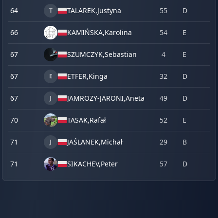
64
TALAREK,
Justyna
55
D
T
66
KAMIŃSKA,
Karolina
54
E
67
SZUMCZYK,
Sebastian
4
E
67
ETFER,
Kinga
32
D
E
67
JAMROZY-JARONI,
Aneta
49
D
J
70
TASAK,
Rafał
52
E
71
JAŚLANEK,
Michał
29
B
J
71
SIKACHEV,
Peter
57
D