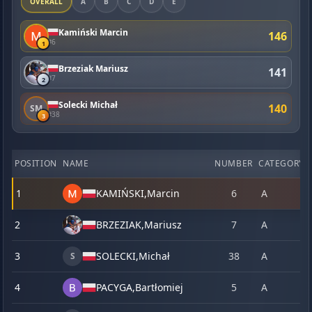
OVERALL
A
B
C
D
E
Kamiński Marcin
146
#6
1
Brzeziak Mariusz
141
#7
2
Solecki Michał
140
SM
#38
3
POSITION
NAME
NUMBER
CATEGORY
1
KAMIŃSKI,
Marcin
6
A
2
BRZEZIAK,
Mariusz
7
A
3
SOLECKI,
Michał
38
A
S
4
PACYGA,
Bartłomiej
5
A