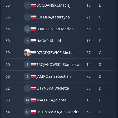
55
BOGDANSKI,
Maciej
16
E
B
56
SUFLIDA,
Katarzyna
21
C
S
56
FURCZOŃ,
Jan Marian
66
C
58
HAGAR,
Khalid
15
D
H
59
DZIATKIEWICZ,
Michał
67
C
60
TROJAKOWSKI,
Stanisław
14
D
T
60
JAMROZY,
Sebastian
72
D
J
62
LITYŃSKA,
Wioletta
36
D
L
63
MAŁECKA,
Jolanta
18
D
M
64
OSTROWSKA,
Aleksandra
68
E
O