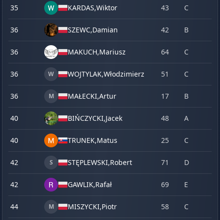
35
KARDAS,
Wiktor
43
C
36
SZEWC,
Damian
42
B
36
MAKUCH,
Mariusz
64
C
36
WOJTYLAK,
Włodzimierz
51
C
W
36
MAŁECKI,
Artur
17
B
M
40
BIŃCZYCKI,
Jacek
48
A
40
TRUNEK,
Matus
25
C
42
STĘPLEWSKI,
Robert
71
D
S
42
GAWLIK,
Rafał
69
E
44
MISZYCKI,
Piotr
58
C
M