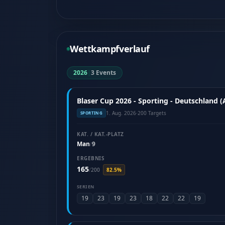
Wettkampfverlauf
2026
|
3 Events
Blaser Cup 2026 - Sporting - Deutschland 
1. Aug. 2026
·
200 Targets
SPORTING
KAT. / KAT.-PLATZ
Man
9
/
ERGEBNIS
165
/
200
82.5%
SERIEN
19
23
19
23
18
22
22
19