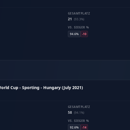
GESAMTPLATZ
21
(93.3%)
VS. SIEGER %
94.6%
-10
rld Cup - Sporting - Hungary (July 2021)
GESAMTPLATZ
58
(94.1%)
VS. SIEGER %
92.6%
-14