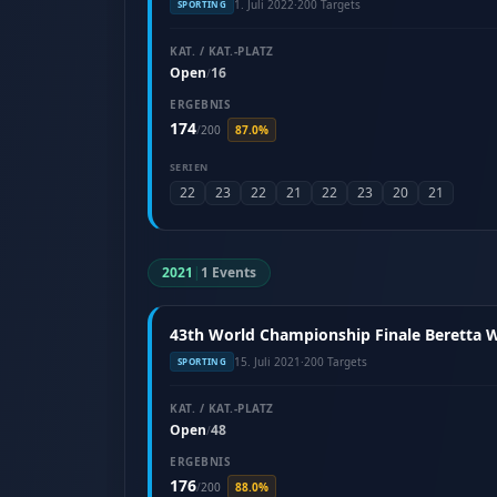
1. Juli 2022
·
200 Targets
SPORTING
KAT. / KAT.-PLATZ
Open
16
/
ERGEBNIS
174
/
200
87.0%
SERIEN
22
23
22
21
22
23
20
21
2021
|
1 Events
43th World Championship Finale Beretta Wo
15. Juli 2021
·
200 Targets
SPORTING
KAT. / KAT.-PLATZ
Open
48
/
ERGEBNIS
176
/
200
88.0%