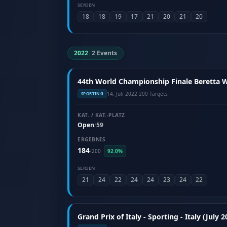
SERIEN
18
18
19
17
21
20
21
20
2022
|
2 Events
44th World Championship Finale Beretta Wor
14. Juli 2022
·
200 Targets
SPORTING
KAT. / KAT.-PLATZ
Open
59
/
ERGEBNIS
184
/
200
92.0%
SERIEN
21
24
22
24
24
23
24
22
Grand Prix of Italy - Sporting - Italy (July 2