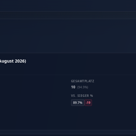
(August 2026)
GESAMTPLATZ
10
(94.9%)
VS. SIEGER %
89.7%
-19