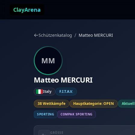
Zum Inhalt springen
ClayArena
/
Schützenkatalog
Matteo MERCURI
MM
Matteo MERCURI
Italy
F.I.T.A.V.
38 Wettkämpfe
Hauptkategorie: OPEN
Aktuell
SPORTING
COMPAK SPORTING
GRÖSSE