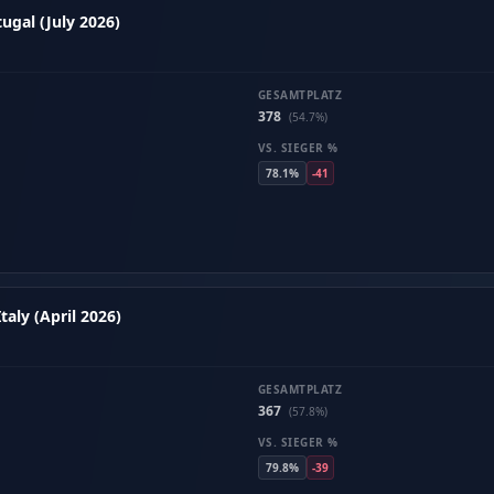
ugal (July 2026)
GESAMTPLATZ
378
(54.7%)
VS. SIEGER %
78.1%
-41
aly (April 2026)
GESAMTPLATZ
367
(57.8%)
VS. SIEGER %
79.8%
-39