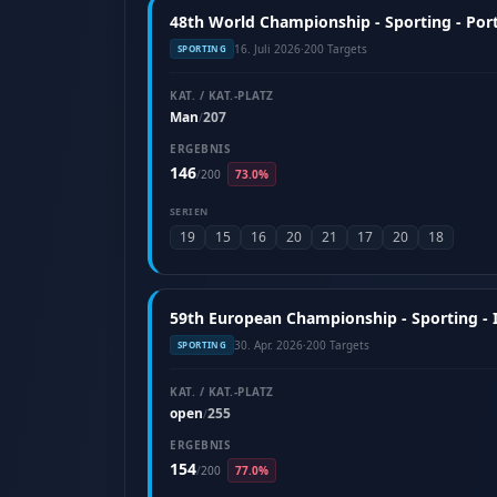
48th World Championship - Sporting - Port
16. Juli 2026
·
200 Targets
SPORTING
KAT. / KAT.-PLATZ
Man
207
/
ERGEBNIS
146
/
200
73.0%
SERIEN
19
15
16
20
21
17
20
18
59th European Championship - Sporting - It
30. Apr. 2026
·
200 Targets
SPORTING
KAT. / KAT.-PLATZ
open
255
/
ERGEBNIS
154
/
200
77.0%