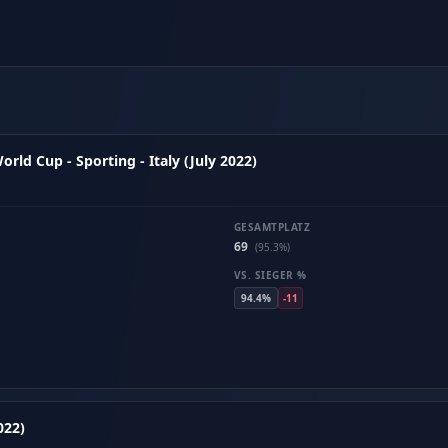
ld Cup - Sporting - Italy (July 2022)
GESAMTPLATZ
69
(95.3%)
VS. SIEGER %
94.4%
-11
022)