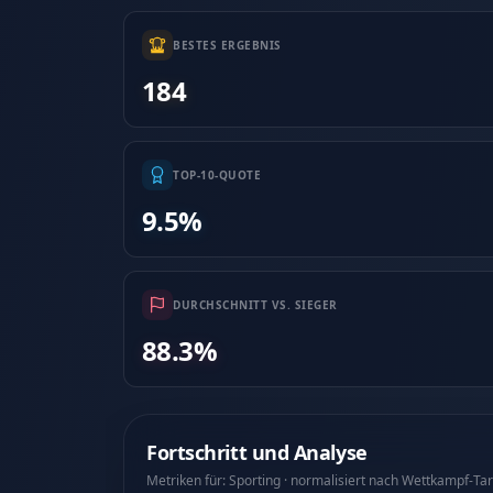
BESTES ERGEBNIS
184
TOP-10-QUOTE
9.5%
DURCHSCHNITT VS. SIEGER
88.3%
Fortschritt und Analyse
Metriken für: Sporting · normalisiert nach Wettkampf-Ta