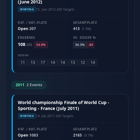
(June 2012)
15. Juni 2012
·
200 Targets
SPORTING
KAT. / KAT.-PLATZ
GESAMTPLATZ
Open
207
413
/
(1.9%)
ERGEBNIS
VS. SIEGER %
108
/
200
54.0%
56.3%
-84
SERIEN
11
13
17
14
14
13
12
14
2011
|
2 Events
World championship Finale of World Cup -
Sporting - France (July 2011)
14. Juli 2011
·
200 Targets
SPORTING
KAT. / KAT.-PLATZ
GESAMTPLATZ
Open
1083
2165
/
(9.7%)