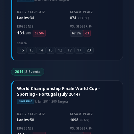
KAT. / KAT.-PLATZ
GESAMTPLATZ
Ladies
34
874
/
(13.9%)
ERGEBNIS
VS. SIEGER %
131
/
200
65.5%
67.5%
-63
SERIEN
15
15
14
18
12
17
17
23
2014
|
3 Events
World Championship Finale World Cup -
Sporting - Portugal (July 2014)
9. Juli 2014
·
200 Targets
SPORTING
KAT. / KAT.-PLATZ
GESAMTPLATZ
Ladies
58
1098
/
(6.6%)
ERGEBNIS
VS. SIEGER %