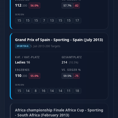
112
/
200
56.0%
57.7%
-82
SERIEN
15
15
15
7
13
15
15
17
Grand Prix of Spain - Sporting - Spain (July 2013)
5. Juli 2013
·
200 Targets
SPORTING
KAT. / KAT.-PLATZ
GESAMTPLATZ
Ladies
16
214
/
(10.5%)
ERGEBNIS
VS. SIEGER %
110
/
200
55.0%
59.5%
-75
SERIEN
15
14
8
16
14
14
11
18
Africa championship Finale Africa Cup - Sporting
- South Africa (February 2013)