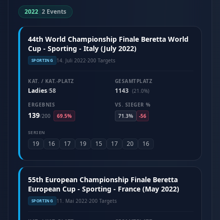
2022
|
2 Events
44th World Championship Finale Beretta World
Cup - Sporting - Italy (July 2022)
14. Juli 2022
·
200 Targets
SPORTING
KAT. / KAT.-PLATZ
GESAMTPLATZ
Ladies
58
1143
/
(21.0%)
ERGEBNIS
VS. SIEGER %
139
/
200
69.5%
71.3%
-56
SERIEN
19
16
17
19
15
17
20
16
55th European Championship Finale Beretta
European Cup - Sporting - France (May 2022)
11. Mai 2022
·
200 Targets
SPORTING