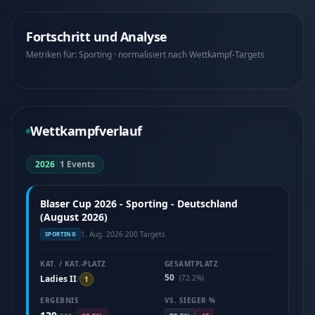
Fortschritt und Analyse
Metriken für: Sporting · normalisiert nach Wettkampf-Targets
Wettkampfverlauf
2026
|
1 Events
Blaser Cup 2026 - Sporting - Deutschland
(August 2026)
1. Aug. 2026
·
200 Targets
SPORTING
KAT. / KAT.-PLATZ
GESAMTPLATZ
50
Ladies II
(72.2%)
/
1
ERGEBNIS
VS. SIEGER %