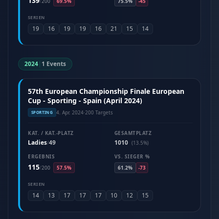
139
/
200
69.5%
75.5%
-45
SERIEN
19
16
19
19
16
21
15
14
2024
|
1 Events
57th European Championship Finale European
Cup - Sporting - Spain (April 2024)
4. Apr. 2024
·
200 Targets
SPORTING
KAT. / KAT.-PLATZ
GESAMTPLATZ
Ladies
49
1010
/
(13.5%)
ERGEBNIS
VS. SIEGER %
115
/
200
57.5%
61.2%
-73
SERIEN
14
13
17
17
17
10
12
15