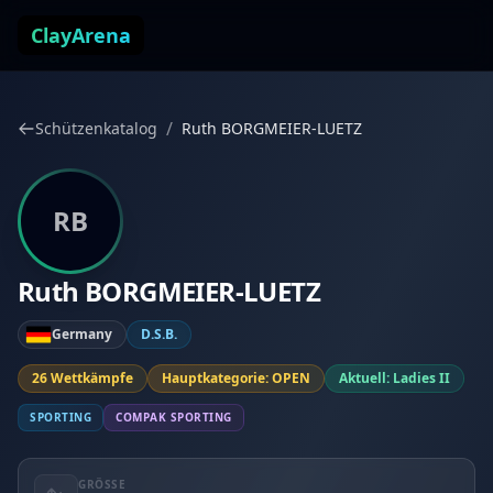
Zum Inhalt springen
ClayArena
/
Schützenkatalog
Ruth BORGMEIER-LUETZ
RB
Ruth BORGMEIER-LUETZ
Germany
D.S.B.
26 Wettkämpfe
Hauptkategorie: OPEN
Aktuell: Ladies II
SPORTING
COMPAK SPORTING
GRÖSSE