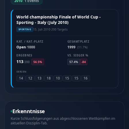
2010
|
1 Events
World championship Finale of World Cup -
Sporting - Italy (July 2010)
15. Juli 2010
·
200 Targets
SPORTING
KAT. / KAT.-PLATZ
GESAMTPLATZ
Open
1000
1999
/
(11.7%)
ERGEBNIS
VS. SIEGER %
113
/
200
56.5%
57.4%
-84
SERIEN
14
12
13
18
10
15
15
16
Erkenntnisse
Kurze Schlussfolgerungen aus abgeschlossenen Wettkämpfen im
aktuellen Disziplin-Tab.