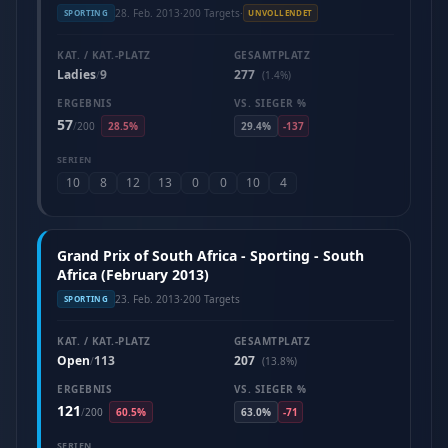
28. Feb. 2013
·
200 Targets
·
SPORTING
UNVOLLENDET
KAT. / KAT.-PLATZ
GESAMTPLATZ
Ladies
9
277
/
(1.4%)
ERGEBNIS
VS. SIEGER %
57
/
200
28.5%
29.4%
-137
SERIEN
10
8
12
13
0
0
10
4
Grand Prix of South Africa - Sporting - South
Africa (February 2013)
23. Feb. 2013
·
200 Targets
SPORTING
KAT. / KAT.-PLATZ
GESAMTPLATZ
Open
113
207
/
(13.8%)
ERGEBNIS
VS. SIEGER %
121
/
200
60.5%
63.0%
-71
SERIEN