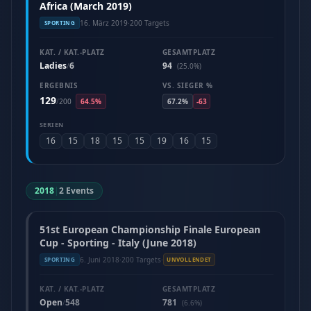
Africa (March 2019)
16. März 2019
·
200 Targets
SPORTING
KAT. / KAT.-PLATZ
GESAMTPLATZ
Ladies
6
94
/
(25.0%)
ERGEBNIS
VS. SIEGER %
129
/
200
64.5%
67.2%
-63
SERIEN
16
15
18
15
15
19
16
15
2018
|
2 Events
51st European Championship Finale European
Cup - Sporting - Italy (June 2018)
6. Juni 2018
·
200 Targets
·
SPORTING
UNVOLLENDET
KAT. / KAT.-PLATZ
GESAMTPLATZ
Open
548
781
/
(6.6%)