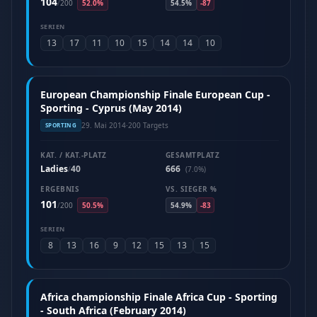
104
/
200
52.0%
54.5%
-87
SERIEN
13
17
11
10
15
14
14
10
European Championship Finale European Cup -
Sporting - Cyprus (May 2014)
29. Mai 2014
·
200 Targets
SPORTING
KAT. / KAT.-PLATZ
GESAMTPLATZ
Ladies
40
666
/
(7.0%)
ERGEBNIS
VS. SIEGER %
101
/
200
50.5%
54.9%
-83
SERIEN
8
13
16
9
12
15
13
15
Africa championship Finale Africa Cup - Sporting
- South Africa (February 2014)