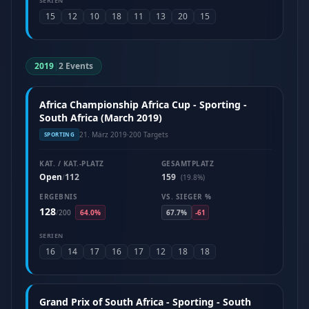
SERIEN
15
12
10
18
11
13
20
15
2019
|
2 Events
Africa Championship Africa Cup - Sporting -
South Africa (March 2019)
21. März 2019
·
200 Targets
SPORTING
KAT. / KAT.-PLATZ
GESAMTPLATZ
Open
112
159
/
(19.8%)
ERGEBNIS
VS. SIEGER %
128
/
200
64.0%
67.7%
-61
SERIEN
16
14
17
16
17
12
18
18
Grand Prix of South Africa - Sporting - South