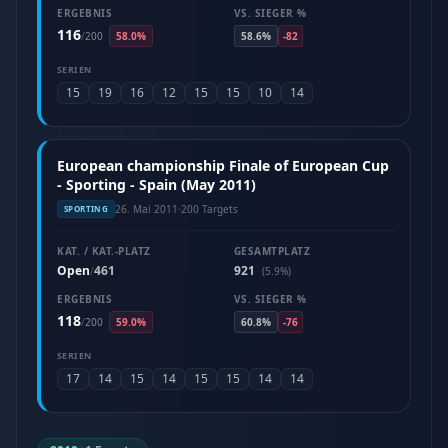
ERGEBNIS
VS. SIEGER %
116
/
200
58.0%
58.6%
-82
SERIEN
15
19
16
12
15
15
10
14
European championship Finale of European Cup
- Sporting - Spain (May 2011)
26. Mai 2011
·
200 Targets
SPORTING
KAT. / KAT.-PLATZ
GESAMTPLATZ
Open
461
921
/
(5.9%)
ERGEBNIS
VS. SIEGER %
118
/
200
59.0%
60.8%
-76
SERIEN
17
14
15
14
15
15
14
14