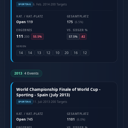
6. Feb. 2014
·
200 Targets
SPORTING
KAT. / KAT.-PLATZ
GESAMTPLATZ
Open
119
175
/
(6.5%)
ERGEBNIS
VS. SIEGER %
111
/
200
55.5%
57.5%
-82
SERIEN
14
14
13
12
10
20
16
12
2013
|
4 Events
World Championship Finale of World Cup -
Sporting - Spain (July 2013)
11. Juli 2013
·
200 Targets
SPORTING
KAT. / KAT.-PLATZ
GESAMTPLATZ
Open
745
1101
/
(6.0%)
ERGEBNIS
VS. SIEGER %