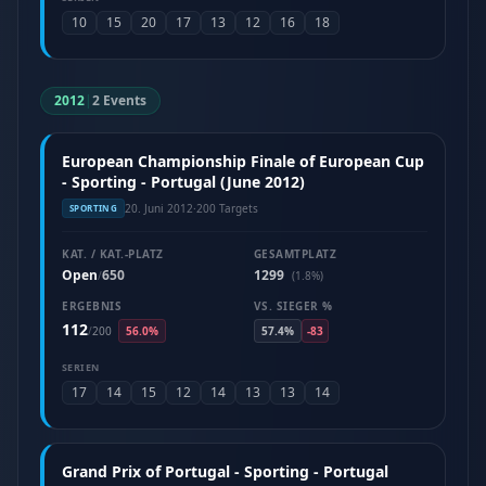
10
15
20
17
13
12
16
18
2012
|
2 Events
European Championship Finale of European Cup
- Sporting - Portugal (June 2012)
20. Juni 2012
·
200 Targets
SPORTING
KAT. / KAT.-PLATZ
GESAMTPLATZ
Open
650
1299
/
(1.8%)
ERGEBNIS
VS. SIEGER %
112
/
200
56.0%
57.4%
-83
SERIEN
17
14
15
12
14
13
13
14
Grand Prix of Portugal - Sporting - Portugal