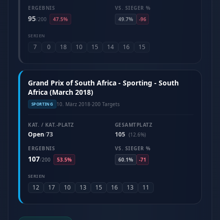
ERGEBNIS
VS. SIEGER %
95
/
200
47.5%
49.7%
-96
SERIEN
7
0
18
10
15
14
16
15
Grand Prix of South Africa - Sporting - South
Africa (March 2018)
10. März 2018
·
200 Targets
SPORTING
KAT. / KAT.-PLATZ
GESAMTPLATZ
Open
73
105
/
(12.6%)
ERGEBNIS
VS. SIEGER %
107
/
200
53.5%
60.1%
-71
SERIEN
12
17
10
13
15
16
13
11