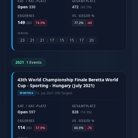
KAT. / KAT.-PLATZ
GESAMTPLATZ
Open
330
472
/
(40.5%)
ERGEBNIS
VS. SIEGER %
149
/
200
74.5%
77.2%
-44
SERIEN
23
21
21
17
15
15
17
20
2021
|
1 Events
43th World Championship Finale Beretta World
Cup - Sporting - Hungary (July 2021)
15. Juli 2021
·
200 Targets
SPORTING
KAT. / KAT.-PLATZ
GESAMTPLATZ
Open
597
828
/
(14.3%)
ERGEBNIS
VS. SIEGER %
114
/
200
57.0%
60.0%
-76