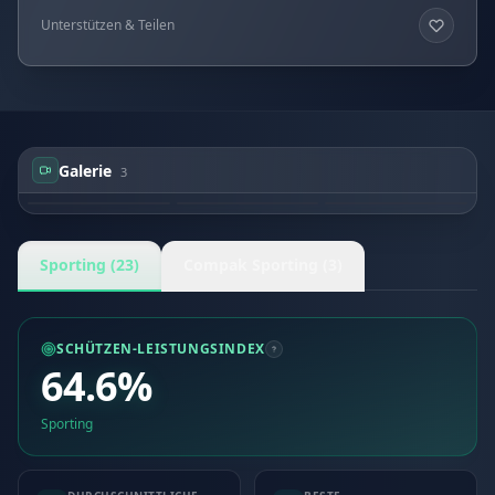
Unterstützen & Teilen
Galerie
3
Ruth BORGMEIER-
Ruth BORGMEIER-
Ruth BORGMEIER-
LUETZ
LUETZ
LUETZ
Sporting (23)
Compak Sporting (3)
SCHÜTZEN-LEISTUNGSINDEX
64.6%
Sporting