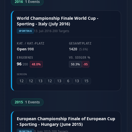
2016
|
1 Events
World Championship Finale World Cup -
Sporting - Italy (July 2016)
13. Juli 2016
·
200 Targets
SPORTING
KAT. / KAT.-PLATZ
GESAMTPLATZ
Open
998
1420
/
(5.6%)
ERGEBNIS
VS. SIEGER %
96
/
200
48.0%
50.3%
-95
SERIEN
12
12
13
12
13
6
13
15
2015
|
1 Events
European Championship Finale of European Cup
- Sporting - Hungary (June 2015)
3. Juni 2015
·
200 Targets
SPORTING