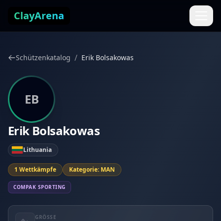
Zum Inhalt springen
ClayArena
/
Schützenkatalog
Erik Bolsakowas
EB
Erik Bolsakowas
Lithuania
1 Wettkämpfe
Kategorie: MAN
COMPAK SPORTING
GRÖSSE