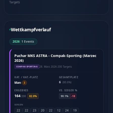
Targets
Wettkampfverlauf
2026
|
1 Events
Puchar MKS ASTRA - Compak-Sporting (Marzec
2026)
28. März 2026
·
200 Targets
COMPAK-SPORTING
KAT. / KAT.-PLATZ
GESAMTPLATZ
6
Man
(80.8%)
/
3
ERGEBNIS
VS. SIEGER %
164
/
200
82.0%
90.1%
-18
SERIEN
22
22
23
20
22
12
24
19