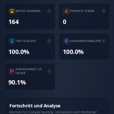
BESTES ERGEBNIS
PERFEKTE SERIEN
164
0
TOP-10-QUOTE
KATEGORIESTABILITÄT
100.0%
100.0%
DURCHSCHNITT VS.
SIEGER
90.1%
Fortschritt und Analyse
Metriken für: Compak Sporting · normalisiert nach Wettkampf-