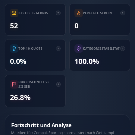
BESTES ERGEBNIS
PERFEKTE SERIEN
52
0
TOP-10-QUOTE
KATEGORIESTABILITÄT
0.0%
100.0%
DURCHSCHNITT VS.
SIEGER
26.8%
Fortschritt und Analyse
Metriken für: Compak Sporting · normalisiert nach Wettkampf-