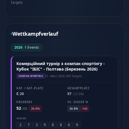
Targets
Wettkampfverlauf
2026
|
1 Events
Комерційний турнір з компак-спортінгу -
Кубок "ІБІС" - Полтава (Березень 2026)
21. März 2026
·
200 Targets
COMPAK-SPORTING
KAT. / KAT.-PLATZ
GESAMTPLATZ
C
20
57
/
(12.5%)
ERGEBNIS
VS. SIEGER %
52
/
200
26.0%
26.8%
-142
SERIEN
2
7
3
9
8
8
6
9