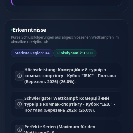
Erkenntnisse
Kurze Schlussfolgerungen aus abgeschlossenen Wettkämpfen im
aktuellen Disziplin-Tab.
Stärkste Region: UA
Finisdynamik: +3.00
Höchstleistung: Комерційний турнір з
компак-спортінгу - Кубок "ІБІС" - Полтава
(Березень 2026) (26.0%).
Schwierigster Wettkampf: Комерційний
турнір з компак-спортінгу - Кубок "ІБІС" -
Полтава (Березень 2026) (26.0%).
Perfekte Serien (Maximum für den
Wettkampf): 0.