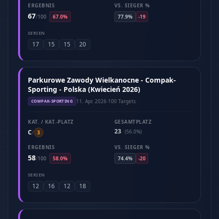
ERGEBNIS
VS. SIEGER %
67
/
100
67.0%
77.9%
-19
SERIEN
17
15
15
20
Parkurowe Zawody Wielkanocne - Compak-
Sporting - Polska (Kwiecień 2026)
11. Apr. 2026
·
100 Targets
COMPAK-SPORTING
KAT. / KAT.-PLATZ
GESAMTPLATZ
23
C
(56.0%)
/
3
ERGEBNIS
VS. SIEGER %
58
/
100
58.0%
74.4%
-20
SERIEN
12
16
12
18