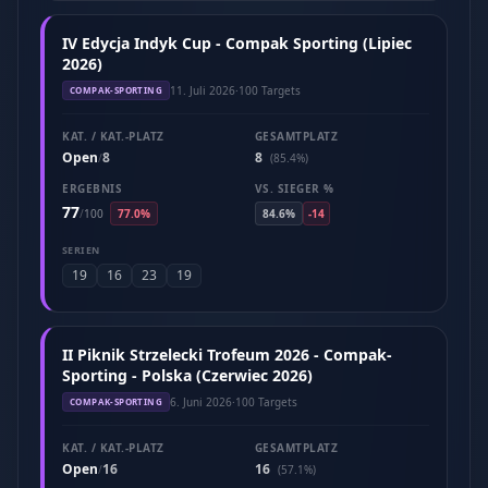
IV Edycja Indyk Cup - Compak Sporting (Lipiec
2026)
11. Juli 2026
·
100 Targets
COMPAK-SPORTING
KAT. / KAT.-PLATZ
GESAMTPLATZ
Open
8
8
/
(85.4%)
ERGEBNIS
VS. SIEGER %
77
/
100
77.0%
84.6%
-14
SERIEN
19
16
23
19
II Piknik Strzelecki Trofeum 2026 - Compak-
Sporting - Polska (Czerwiec 2026)
6. Juni 2026
·
100 Targets
COMPAK-SPORTING
KAT. / KAT.-PLATZ
GESAMTPLATZ
Open
16
16
/
(57.1%)