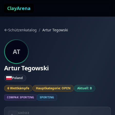
Zum Inhalt springen
ClayArena
/
Schützenkatalog
Artur Tegowski
AT
Artur Tegowski
Poland
6 Wettkämpfe
Hauptkategorie: OPEN
Aktuell: B
COMPAK SPORTING
SPORTING
GRÖSSE