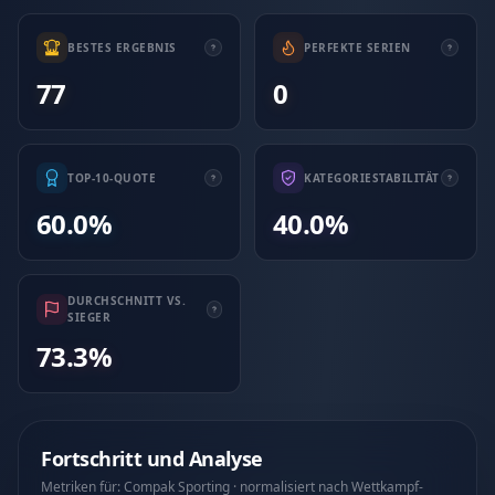
BESTES ERGEBNIS
PERFEKTE SERIEN
77
0
TOP-10-QUOTE
KATEGORIESTABILITÄT
60.0%
40.0%
DURCHSCHNITT VS.
SIEGER
73.3%
Fortschritt und Analyse
Metriken für: Compak Sporting · normalisiert nach Wettkampf-