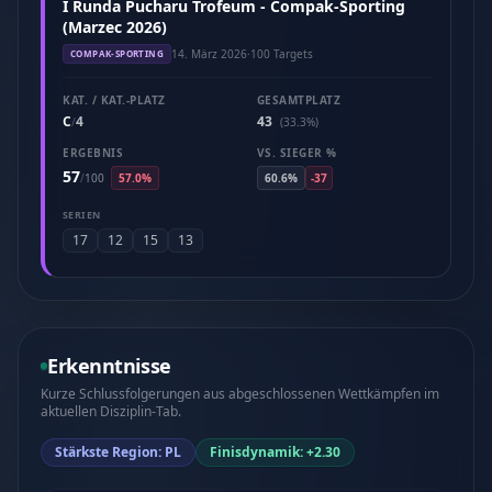
I Runda Pucharu Trofeum - Compak-Sporting
(Marzec 2026)
14. März 2026
·
100 Targets
COMPAK-SPORTING
KAT. / KAT.-PLATZ
GESAMTPLATZ
C
4
43
/
(33.3%)
ERGEBNIS
VS. SIEGER %
57
/
100
57.0%
60.6%
-37
SERIEN
17
12
15
13
Erkenntnisse
Kurze Schlussfolgerungen aus abgeschlossenen Wettkämpfen im
aktuellen Disziplin-Tab.
Stärkste Region: PL
Finisdynamik: +2.30