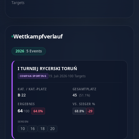
Targets
Wettkampfverlauf
2026
|
5 Events
I TURNIEJ RYCERSKI TORUŃ
19. Juli 2026
·
100 Targets
COMPAK-SPORTING
KAT. / KAT.-PLATZ
GESAMTPLATZ
B
22
45
/
(51.1%)
ERGEBNIS
VS. SIEGER %
64
/
100
64.0%
68.8%
-29
SERIEN
10
16
18
20