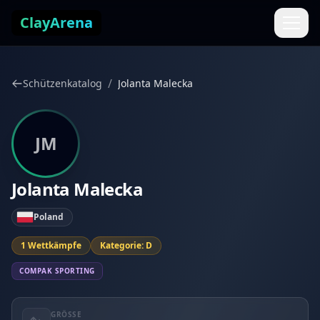
Zum Inhalt springen
ClayArena
/
Schützenkatalog
Jolanta Malecka
JM
Jolanta Malecka
Poland
1 Wettkämpfe
Kategorie: D
COMPAK SPORTING
GRÖSSE