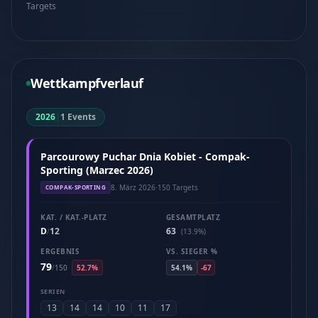
Targets
Wettkampfverlauf
2026
|
1 Events
Parcourowy Puchar Dnia Kobiet - Compak-
Sporting (Marzec 2026)
8. März 2026
·
150 Targets
COMPAK-SPORTING
KAT. / KAT.-PLATZ
GESAMTPLATZ
D
12
63
/
(13.9%)
ERGEBNIS
VS. SIEGER %
79
/
150
52.7%
54.1%
-67
SERIEN
13
14
14
10
11
17