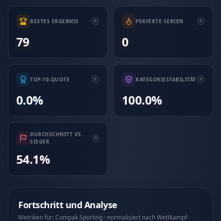
BESTES ERGEBNIS
PERFEKTE SERIEN
79
0
TOP-10-QUOTE
KATEGORIESTABILITÄT
0.0%
100.0%
DURCHSCHNITT VS.
SIEGER
54.1%
Fortschritt und Analyse
Metriken für: Compak Sporting · normalisiert nach Wettkampf-