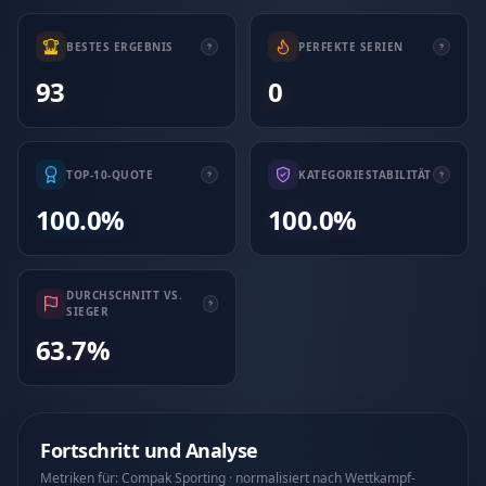
BESTES ERGEBNIS
PERFEKTE SERIEN
93
0
TOP-10-QUOTE
KATEGORIESTABILITÄT
100.0%
100.0%
DURCHSCHNITT VS.
SIEGER
63.7%
Fortschritt und Analyse
Metriken für: Compak Sporting · normalisiert nach Wettkampf-