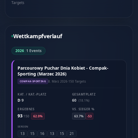
Targets
Wettkampfverlauf
2026
|
1 Events
Parcourowy Puchar Dnia Kobiet - Compak-
Sporting (Marzec 2026)
8. März 2026
·
150 Targets
COMPAK-SPORTING
KAT. / KAT.-PLATZ
GESAMTPLATZ
D
9
60
/
(18.1%)
ERGEBNIS
VS. SIEGER %
93
/
150
62.0%
63.7%
-53
SERIEN
13
15
16
13
15
21