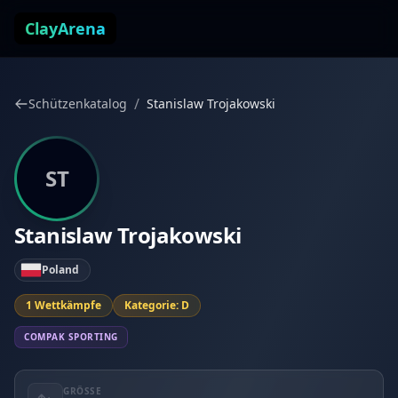
Zum Inhalt springen
ClayArena
/
Schützenkatalog
Stanislaw Trojakowski
ST
Stanislaw Trojakowski
Poland
1 Wettkämpfe
Kategorie: D
COMPAK SPORTING
GRÖSSE