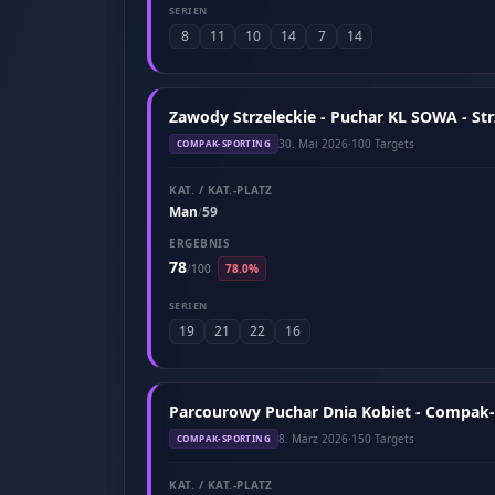
SERIEN
8
11
10
14
7
14
Zawody Strzeleckie - Puchar KL SOWA - St
30. Mai 2026
·
100 Targets
COMPAK-SPORTING
KAT. / KAT.-PLATZ
Man
59
/
ERGEBNIS
78
/
100
78.0%
SERIEN
19
21
22
16
Parcourowy Puchar Dnia Kobiet - Compak-
8. März 2026
·
150 Targets
COMPAK-SPORTING
KAT. / KAT.-PLATZ