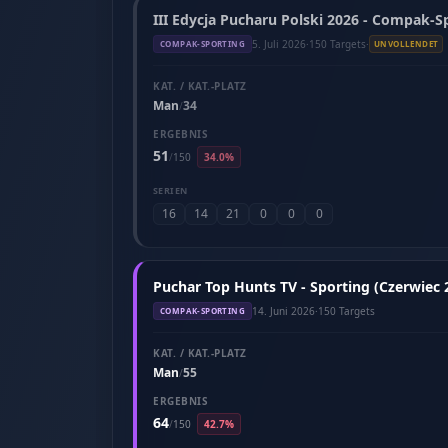
III Edycja Pucharu Polski 2026 - Compak-Sp
5. Juli 2026
·
150 Targets
·
COMPAK-SPORTING
UNVOLLENDET
KAT. / KAT.-PLATZ
Man
34
/
ERGEBNIS
51
/
150
34.0%
SERIEN
16
14
21
0
0
0
Puchar Top Hunts TV - Sporting (Czerwiec 
14. Juni 2026
·
150 Targets
COMPAK-SPORTING
KAT. / KAT.-PLATZ
Man
55
/
ERGEBNIS
64
/
150
42.7%