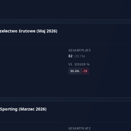
rzelectwo śrutowe (Maj 2026)
GESAMTPLATZ
82
(33.1%)
VS. SIEGER %
80.4%
-19
Sporting (Marzec 2026)
GESAMTPLATZ