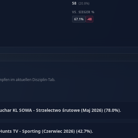
58
(20.8%)
VS. SIEGER %
67.1%
-48
fen im aktuellen Disziplin-Tab.
Puchar KL SOWA - Strzelectwo śrutowe (Maj 2026) (78.0%).
unts TV - Sporting (Czerwiec 2026) (42.7%).