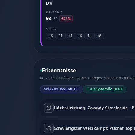
D
8
/
ERGEBNIS
98
/
150
65.3%
SERIEN
15
21
14
16
14
18
Erkenntnisse
Kurze Schlussfolgerungen aus abgeschlossenen Wettkämp
Stärkste Region: PL
Finisdynamik: +0.63
Höchstleistung: Zawody Strzeleckie - 
Schwierigster Wettkampf: Puchar Top H