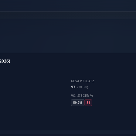
2026)
GESAMTPLATZ
93
(30.3%)
VS. SIEGER %
59.7%
-56