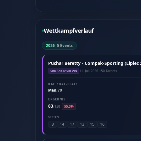
Wettkampfverlauf
2026
|
5 Events
Puchar Beretty - Compak-Sporting (Lipiec 
11. Juli 2026
·
150 Targets
COMPAK-SPORTING
KAT. / KAT.-PLATZ
Man
70
/
ERGEBNIS
83
/
150
55.3%
SERIEN
8
14
17
13
15
16