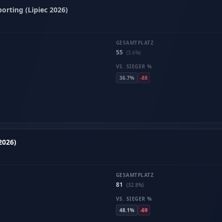
orting (Lipiec 2026)
GESAMTPLATZ
55
(3.6%)
VS. SIEGER %
36.7%
-88
2026)
GESAMTPLATZ
81
(32.8%)
VS. SIEGER %
48.1%
-69