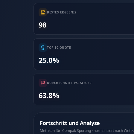
BESTES ERGEBNIS
98
TOP-10-QUOTE
25.0%
DURCHSCHNITT VS. SIEGER
63.8%
Fortschritt und Analyse
Metriken für: Compak Sporting · normalisiert nach Wett