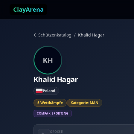
Zum Inhalt springen
ClayArena
/
Schützenkatalog
Khalid Hagar
KH
Khalid Hagar
Poland
5 Wettkämpfe
Kategorie: MAN
COMPAK SPORTING
GRÖSSE