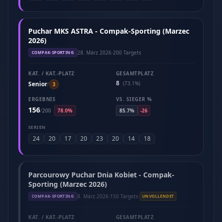
Puchar MKS ASTRA - Compak-Sporting (Marzec
2026)
28. März 2026
·
200 Targets
COMPAK-SPORTING
KAT. / KAT.-PLATZ
GESAMTPLATZ
8
Senior
(73.1%)
/
3
ERGEBNIS
VS. SIEGER %
156
/
200
78.0%
85.7%
-26
SERIEN
24
20
17
20
23
20
14
18
Parcourowy Puchar Dnia Kobiet - Compak-
Sporting (Marzec 2026)
8. März 2026
·
150 Targets
·
COMPAK-SPORTING
UNVOLLENDET
KAT. / KAT.-PLATZ
GESAMTPLATZ