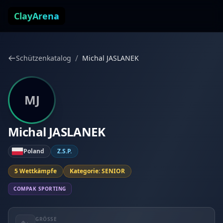
Zum Inhalt springen
ClayArena
/
Schützenkatalog
Michal JASLANEK
MJ
Michal JASLANEK
Poland
Z.S.P.
5 Wettkämpfe
Kategorie: SENIOR
COMPAK SPORTING
GRÖSSE