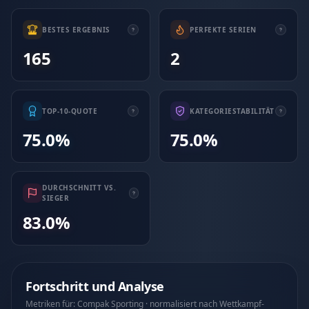
BESTES ERGEBNIS
PERFEKTE SERIEN
165
2
TOP-10-QUOTE
KATEGORIESTABILITÄT
75.0%
75.0%
DURCHSCHNITT VS.
SIEGER
83.0%
Fortschritt und Analyse
Metriken für: Compak Sporting · normalisiert nach Wettkampf-