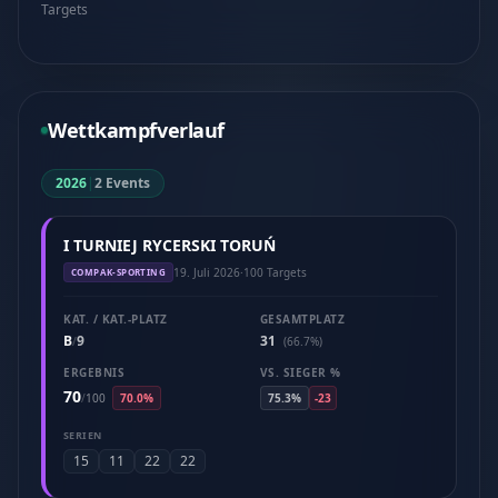
Targets
Wettkampfverlauf
2026
|
2 Events
I TURNIEJ RYCERSKI TORUŃ
19. Juli 2026
·
100 Targets
COMPAK-SPORTING
KAT. / KAT.-PLATZ
GESAMTPLATZ
B
9
31
/
(66.7%)
ERGEBNIS
VS. SIEGER %
70
/
100
70.0%
75.3%
-23
SERIEN
15
11
22
22