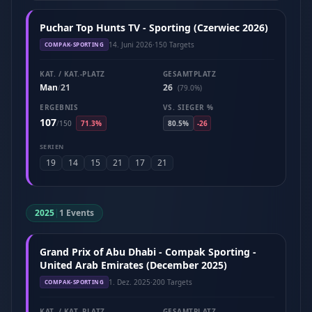
Puchar Top Hunts TV - Sporting (Czerwiec 2026)
14. Juni 2026
·
150 Targets
COMPAK-SPORTING
KAT. / KAT.-PLATZ
GESAMTPLATZ
Man
21
26
/
(79.0%)
ERGEBNIS
VS. SIEGER %
107
/
150
71.3%
80.5%
-26
SERIEN
19
14
15
21
17
21
2025
|
1 Events
Grand Prix of Abu Dhabi - Compak Sporting -
United Arab Emirates (December 2025)
1. Dez. 2025
·
200 Targets
COMPAK-SPORTING
KAT. / KAT.-PLATZ
GESAMTPLATZ