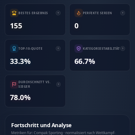
BESTES ERGEBNIS
PERFEKTE SERIEN
155
0
TOP-10-QUOTE
KATEGORIESTABILITÄT
33.3%
66.7%
DURCHSCHNITT VS.
SIEGER
78.0%
Fortschritt und Analyse
Metriken für: Compak Sporting · normalisiert nach Wettkampf-