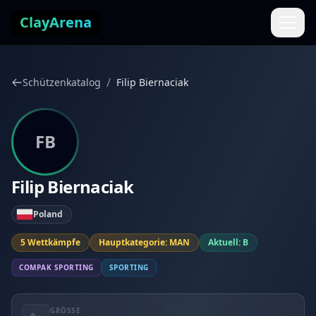
Zum Inhalt springen
ClayArena
/
Schützenkatalog
Filip Biernaciak
FB
Filip Biernaciak
Poland
5 Wettkämpfe
Hauptkategorie: MAN
Aktuell: B
COMPAK SPORTING
SPORTING
GRÖSSE