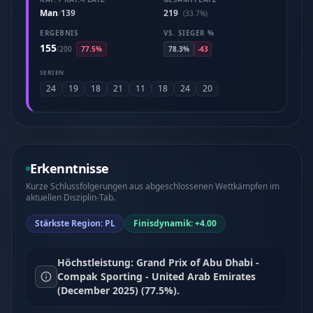
Man
139
219
/
(33.7%)
ERGEBNIS
VS. SIEGER %
155
/
200
77.5%
78.3%
-43
SERIEN
24
19
18
21
11
18
24
20
Erkenntnisse
Kurze Schlussfolgerungen aus abgeschlossenen Wettkämpfen im
aktuellen Disziplin-Tab.
Stärkste Region: PL
Finisdynamik: +4.00
Höchstleistung: Grand Prix of Abu Dhabi -
Compak Sporting - United Arab Emirates
(December 2025) (77.5%).