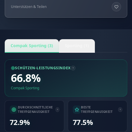
Unterstützen & Teilen
Compak Sporting (3)
Sporting (1)
SCHÜTZEN-LEISTUNGSINDEX
66.8%
Compak Sporting
DURCHSCHNITTLICHE
BESTE
TREFFGENAUIGKEIT
TREFFGENAUIGKEIT
72.9%
77.5%