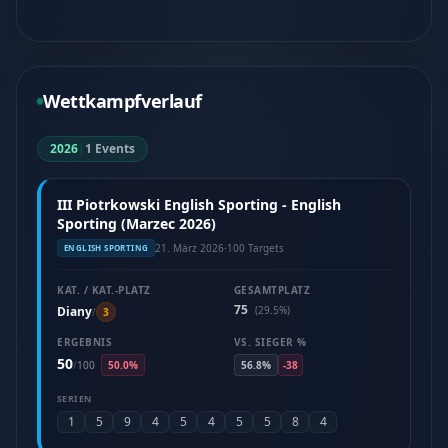
Wettkampfverlauf
2026
|
1 Events
III Piotrkowski English Sporting - English
Sporting (Marzec 2026)
21. März 2026
·
100 Targets
ENGLISH SPORTING
KAT. / KAT.-PLATZ
GESAMTPLATZ
75
Diany
(29.5%)
/
3
ERGEBNIS
VS. SIEGER %
50
/
100
50.0%
56.8%
-38
SERIEN
1
5
9
4
5
4
5
5
8
4