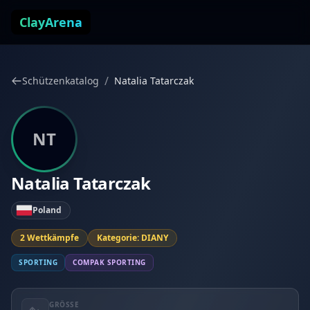
Zum Inhalt springen
ClayArena
/
Schützenkatalog
Natalia Tatarczak
NT
Natalia Tatarczak
Poland
2 Wettkämpfe
Kategorie: DIANY
SPORTING
COMPAK SPORTING
GRÖSSE