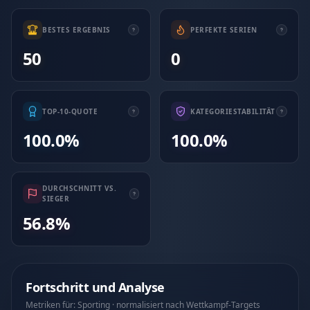
BESTES ERGEBNIS
PERFEKTE SERIEN
50
0
TOP-10-QUOTE
KATEGORIESTABILITÄT
100.0%
100.0%
DURCHSCHNITT VS.
SIEGER
56.8%
Fortschritt und Analyse
Metriken für: Sporting · normalisiert nach Wettkampf-Targets