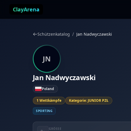
Zum Inhalt springen
ClayArena
/
Schützenkatalog
Jan Nadwyczawski
JN
Jan Nadwyczawski
Poland
1 Wettkämpfe
Kategorie: JUNIOR PZŁ
SPORTING
GRÖSSE