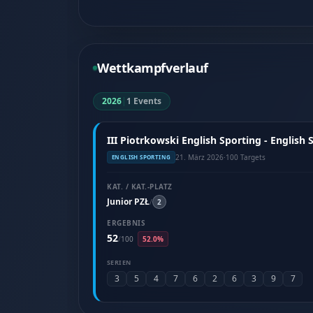
Wettkampfverlauf
2026
|
1 Events
III Piotrkowski English Sporting - English
21. März 2026
·
100 Targets
ENGLISH SPORTING
KAT. / KAT.-PLATZ
Junior PZŁ
/
2
ERGEBNIS
52
/
100
52.0%
SERIEN
3
5
4
7
6
2
6
3
9
7