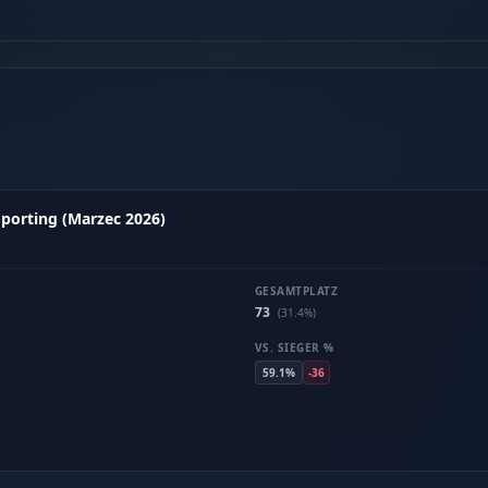
 Sporting (Marzec 2026)
GESAMTPLATZ
73
(31.4%)
VS. SIEGER %
59.1%
-36