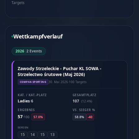
Targets
Wettkampfverlauf
2026
|
2 Events
Zawody Strzeleckie - Puchar KL SOWA -
Strzelectwo śrutowe (Maj 2026)
30. Mai 2026
·
100 Targets
COMPAK-SPORTING
KAT. / KAT.-PLATZ
GESAMTPLATZ
Ladies
6
107
/
(12.4%)
ERGEBNIS
VS. SIEGER %
57
/
100
57.0%
58.8%
-40
SERIEN
15
14
15
13