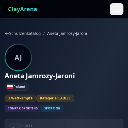
Zum Inhalt springen
ClayArena
/
Schützenkatalog
Aneta Jamrozy-Jaroni
AJ
Aneta Jamrozy-Jaroni
Poland
3 Wettkämpfe
Kategorie: LADIES
COMPAK SPORTING
SPORTING
GRÖSSE