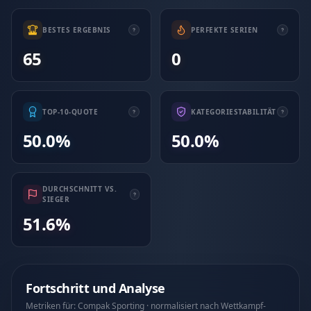
BESTES ERGEBNIS
PERFEKTE SERIEN
65
0
TOP-10-QUOTE
KATEGORIESTABILITÄT
50.0%
50.0%
DURCHSCHNITT VS.
SIEGER
51.6%
Fortschritt und Analyse
Metriken für: Compak Sporting · normalisiert nach Wettkampf-