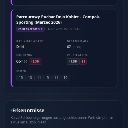
Parcourowy Puchar Dnia Kobiet - Compak-
Sporting (Marzec 2026)
8. März 2026
·
150 Targets
COMPAK-SPORTING
KAT. / KAT.-PLATZ
GESAMTPLATZ
D
14
67
/
(8.3%)
ERGEBNIS
VS. SIEGER %
65
/
150
43.3%
44.5%
-81
SERIEN
15
13
11
5
11
10
Erkenntnisse
Kurze Schlussfolgerungen aus abgeschlossenen Wettkämpfen im
aktuellen Disziplin-Tab.