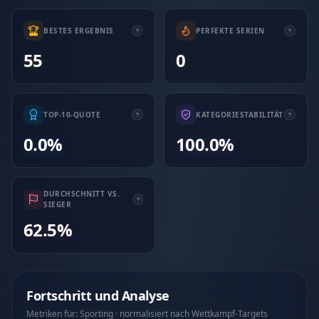
BESTES ERGEBNIS
PERFEKTE SERIEN
55
0
TOP-10-QUOTE
KATEGORIESTABILITÄT
0.0%
100.0%
DURCHSCHNITT VS.
SIEGER
62.5%
Fortschritt und Analyse
Metriken für: Sporting · normalisiert nach Wettkampf-Targets