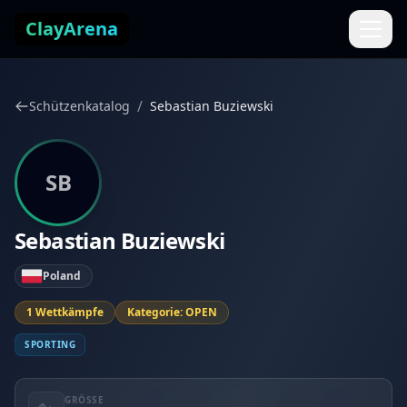
Zum Inhalt springen
ClayArena
/
Schützenkatalog
Sebastian Buziewski
SB
Sebastian Buziewski
Poland
1 Wettkämpfe
Kategorie: OPEN
SPORTING
GRÖSSE