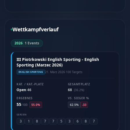
Wettkampfverlauf
2026
|
1 Events
III Piotrkowski English Sporting - English
Sporting (Marzec 2026)
21. März 2026
·
100 Targets
ENGLISH SPORTING
KAT. / KAT.-PLATZ
GESAMTPLATZ
Open
46
68
/
(36.2%)
ERGEBNIS
VS. SIEGER %
55
/
100
55.0%
62.5%
-33
SERIEN
3
1
8
7
7
5
3
6
8
7