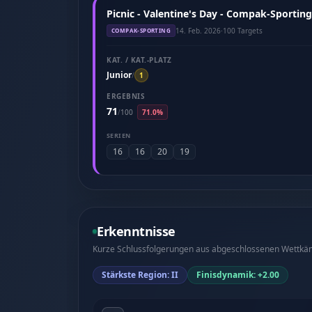
Picnic - Valentine's Day - Compak-Sporting
14. Feb. 2026
·
100 Targets
COMPAK-SPORTING
KAT. / KAT.-PLATZ
Junior
/
1
ERGEBNIS
71
/
100
71.0%
SERIEN
16
16
20
19
Erkenntnisse
Kurze Schlussfolgerungen aus abgeschlossenen Wettkämp
Stärkste Region: II
Finisdynamik: +2.00