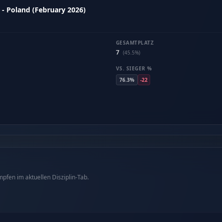
 - Poland (February 2026)
GESAMTPLATZ
7
(45.5%)
VS. SIEGER %
76.3%
-22
fen im aktuellen Disziplin-Tab.