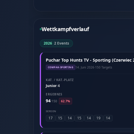
Wettkampfverlauf
2026
|
2 Events
Puchar Top Hunts TV - Sporting (Czerwiec 
14. Juni 2026
·
150 Targets
COMPAK-SPORTING
KAT. / KAT.-PLATZ
Junior
4
/
ERGEBNIS
94
/
150
62.7%
SERIEN
17
15
14
15
14
19
14