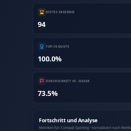
BESTES ERGEBNIS
94
TOP-10-QUOTE
100.0%
DURCHSCHNITT VS. SIEGER
73.5%
Fortschritt und Analyse
Metriken für: Compak Sporting · normalisiert nach Wett