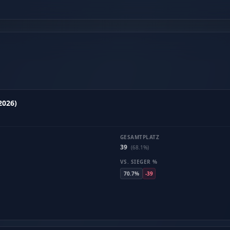
2026)
GESAMTPLATZ
39
(68.1%)
VS. SIEGER %
70.7%
-39