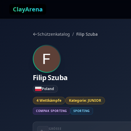
Zum Inhalt springen
ClayArena
/
Schützenkatalog
Filip Szuba
Filip Szuba
Poland
4 Wettkämpfe
Kategorie: JUNIOR
COMPAK SPORTING
SPORTING
GRÖSSE