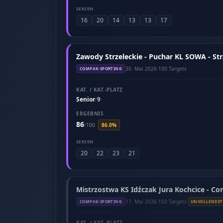
SERIEN
16
20
14
13
13
17
Zawody Strzeleckie - Puchar KL SOWA - St
30. Mai 2026
·
100 Targets
COMPAK-SPORTING
KAT. / KAT.-PLATZ
Senior
9
/
ERGEBNIS
86
/
100
86.0%
SERIEN
20
22
23
21
Mistrzostwa KS Idźczak Jura Kochcice - C
17. Mai 2026
·
150 Targets
·
COMPAK-SPORTING
UNVOLLENDET
KAT. / KAT.-PLATZ