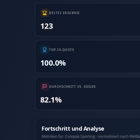
BESTES ERGEBNIS
123
TOP-10-QUOTE
100.0%
DURCHSCHNITT VS. SIEGER
82.1%
Fortschritt und Analyse
Metriken für: Compak Sporting · normalisiert nach Wett