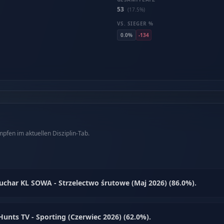
53
(17.5%)
VS. SIEGER %
0.0%
-134
fen im aktuellen Disziplin-Tab.
Puchar KL SOWA - Strzelectwo śrutowe (Maj 2026) (86.0%).
unts TV - Sporting (Czerwiec 2026) (62.0%).