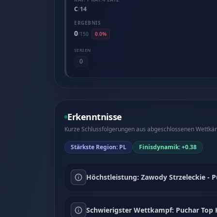
C
14
/
ERGEBNIS
0
/
150
0.0%
SERIEN
0
Erkenntnisse
Kurze Schlussfolgerungen aus abgeschlossenen Wettkämp
Stärkste Region: PL
Finisdynamik: +0.38
Höchstleistung: Zawody Strzeleckie - 
Schwierigster Wettkampf: Puchar Top H