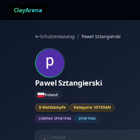
Zum Inhalt springen
ClayArena
/
Schützenkatalog
Pawel Sztangierski
Pawel Sztangierski
Poland
8 Wettkämpfe
Kategorie: VETERAN
COMPAK SPORTING
SPORTING
GRÖSSE