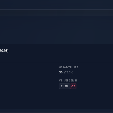
2026)
GESAMTPLATZ
36
(73.5%)
VS. SIEGER %
81.3%
-26