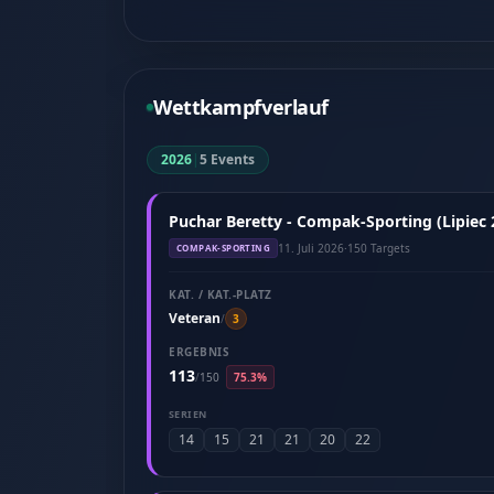
Wettkampfverlauf
2026
|
5 Events
Puchar Beretty - Compak-Sporting (Lipiec 
11. Juli 2026
·
150 Targets
COMPAK-SPORTING
KAT. / KAT.-PLATZ
Veteran
/
3
ERGEBNIS
113
/
150
75.3%
SERIEN
14
15
21
21
20
22