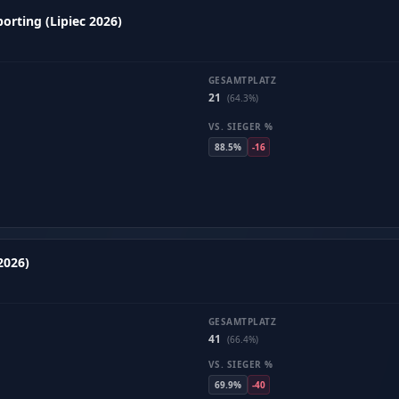
orting (Lipiec 2026)
GESAMTPLATZ
21
(64.3%)
VS. SIEGER %
88.5%
-16
2026)
GESAMTPLATZ
41
(66.4%)
VS. SIEGER %
69.9%
-40