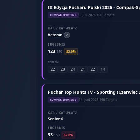
III Edycja Pucharu Polski 2026 - Compak-Sp
5. Juli 2026
·
150 Targets
COMPAK-SPORTING
KAT. / KAT.-PLATZ
Veteran
/
2
ERGEBNIS
123
/
150
82.0%
SERIEN
22
20
24
21
22
14
Puchar Top Hunts TV - Sporting (Czerwiec 
14. Juni 2026
·
150 Targets
COMPAK-SPORTING
KAT. / KAT.-PLATZ
Senior
6
/
ERGEBNIS
93
/
150
62.0%