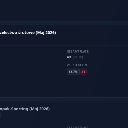
rzelectwo śrutowe (Maj 2026)
GESAMTPLATZ
49
(60.3%)
VS. SIEGER %
88.7%
-11
ompak-Sporting (Maj 2026)
GESAMTPLATZ