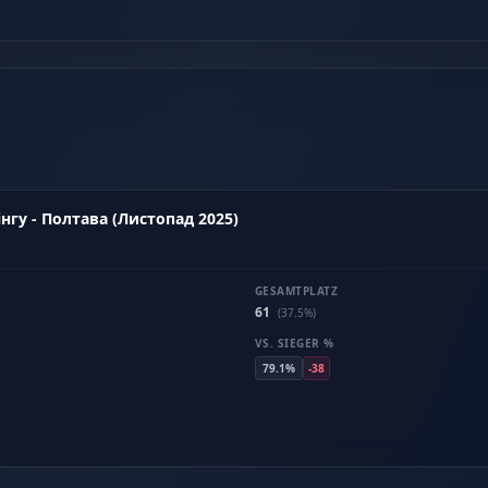
нгу - Полтава (Листопад 2025)
GESAMTPLATZ
61
(37.5%)
VS. SIEGER %
79.1%
-38