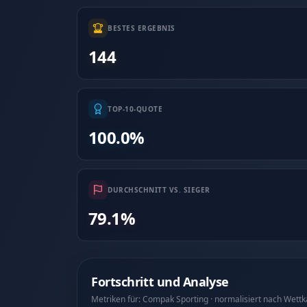
BESTES ERGEBNIS
144
TOP-10-QUOTE
100.0%
DURCHSCHNITT VS. SIEGER
79.1%
Fortschritt und Analyse
Metriken für: Compak Sporting · normalisiert nach Wett