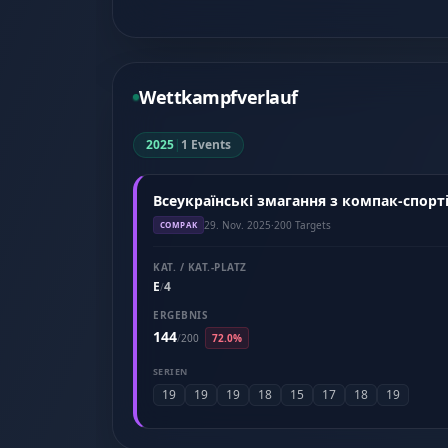
Wettkampfverlauf
2025
|
1 Events
Всеукраїнські змагання з компак-спорті
29. Nov. 2025
·
200 Targets
COMPAK
KAT. / KAT.-PLATZ
E
4
/
ERGEBNIS
144
/
200
72.0%
SERIEN
19
19
19
18
15
17
18
19