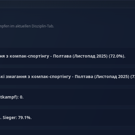
fen im aktuellen Disziplin-Tab.
ня з компак-спортінгу - Полтава (Листопад 2025) (72.0%).
ькі змагання з компак-спортінгу - Полтава (Листопад 2025) (7
tkampf): 0.
. Sieger: 79.1%.