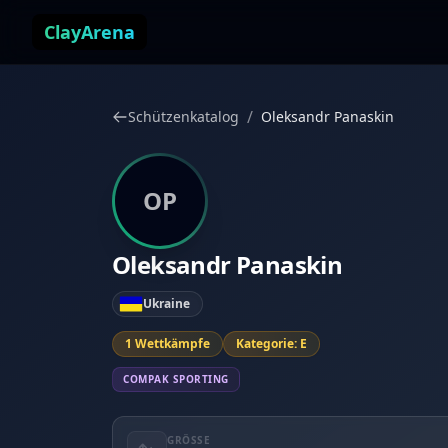
Zum Inhalt springen
ClayArena
/
Schützenkatalog
Oleksandr Panaskin
OP
Oleksandr Panaskin
Ukraine
1 Wettkämpfe
Kategorie: E
COMPAK SPORTING
GRÖSSE