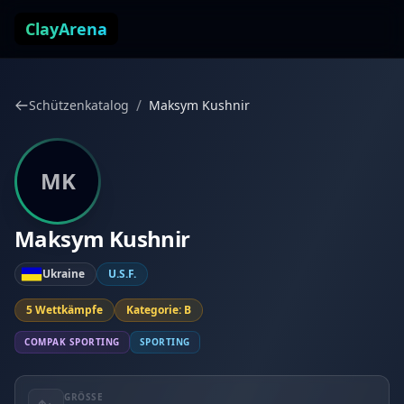
Zum Inhalt springen
ClayArena
/
Schützenkatalog
Maksym Kushnir
MK
Maksym Kushnir
Ukraine
U.S.F.
5 Wettkämpfe
Kategorie: B
COMPAK SPORTING
SPORTING
GRÖSSE