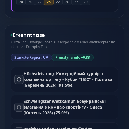
25
20
20
22
22
20
23
20
Erkenntnisse
Kurze Schlussfolgerungen aus abgeschlossenen Wettkämpfen im
aktuellen Disziplin-Tab.
Stärkste Region: UA
Finisdynamik: +0.83
Höchstleistung: Комерційний турнір з
компак-спортінгу - Кубок "ІБІС" - Полтава
(Березень 2026) (91.5%).
Schwierigster Wettkampf: Всеукраїнські
змагання з компак-спортінгу - Одеса
(Квітень 2026) (75.0%).
Perfekte Serien (Maximum für den