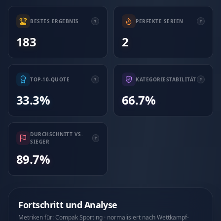
BESTES ERGEBNIS
PERFEKTE SERIEN
183
2
TOP-10-QUOTE
KATEGORIESTABILITÄT
33.3%
66.7%
DURCHSCHNITT VS.
SIEGER
89.7%
Fortschritt und Analyse
Metriken für: Compak Sporting · normalisiert nach Wettkampf-