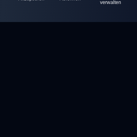
verwalten
ClayArena
Plattform für die Durchführung und Teilnahme an
Wettkämpfen. Entwickeln Sie Ihre Fähigkeiten und treten Sie
gegen die besten Meister an.
Wettkämpfe
Tontaubenschießstände
Profil
Kontakte