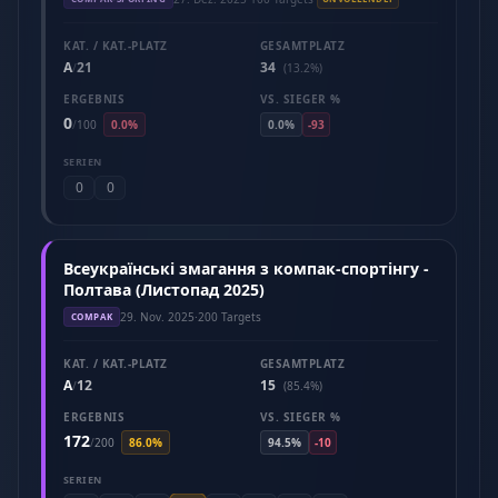
KAT. / KAT.-PLATZ
GESAMTPLATZ
A
21
34
/
(13.2%)
ERGEBNIS
VS. SIEGER %
0
/
100
0.0%
0.0%
-93
SERIEN
0
0
Всеукраїнські змагання з компак-спортінгу -
Полтава (Листопад 2025)
29. Nov. 2025
·
200 Targets
COMPAK
KAT. / KAT.-PLATZ
GESAMTPLATZ
A
12
15
/
(85.4%)
ERGEBNIS
VS. SIEGER %
172
/
200
86.0%
94.5%
-10
SERIEN