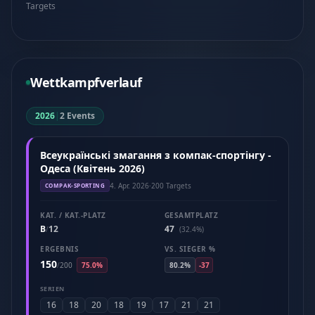
Targets
Wettkampfverlauf
2026
|
2 Events
Всеукраїнські змагання з компак-спортінгу -
Одеса (Квітень 2026)
4. Apr. 2026
·
200 Targets
COMPAK-SPORTING
KAT. / KAT.-PLATZ
GESAMTPLATZ
B
12
47
/
(32.4%)
ERGEBNIS
VS. SIEGER %
150
/
200
75.0%
80.2%
-37
SERIEN
16
18
20
18
19
17
21
21