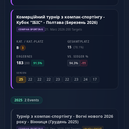
Комерційний турнір з компак-спортінгу -
Кубок "ІБІС" - Полтава (Березень 2026)
21. März 2026
·
200 Targets
COMPAK-SPORTING
KAT. / KAT.-PLATZ
GESAMTPLATZ
15
B
(78.1%)
/
3
ERGEBNIS
VS. SIEGER %
183
/
200
91.5%
94.3%
-11
SERIEN
25
22
22
22
23
22
23
24
17
2025
|
2 Events
Турнір з компак-спортінгу - Вогні нового 2026
року - Вінниця (Грудень 2025)
27. Dez. 2025
·
100 Targets
·
COMPAK-SPORTING
UNVOLLENDET