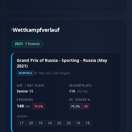
Wettkampfverlauf
2021
|
1 Events
Grand Prix of Russia - Sporting - Russia (May
2021)
29. Mai 2021
·
200 Targets
SPORTING
KAT. / KAT.-PLATZ
GESAMTPLATZ
Senior
15
116
/
(40.4%)
ERGEBNIS
VS. SIEGER %
149
/
200
74.5%
79.3%
-39
SERIEN
17
20
19
16
20
20
19
18