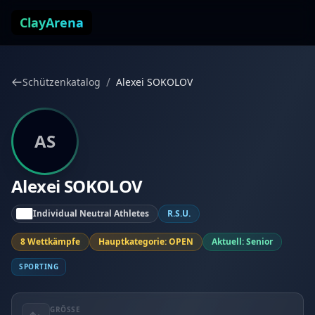
Zum Inhalt springen
ClayArena
/
Schützenkatalog
Alexei SOKOLOV
AS
Alexei SOKOLOV
Individual Neutral Athletes
R.S.U.
8 Wettkämpfe
Hauptkategorie: OPEN
Aktuell: Senior
SPORTING
GRÖSSE