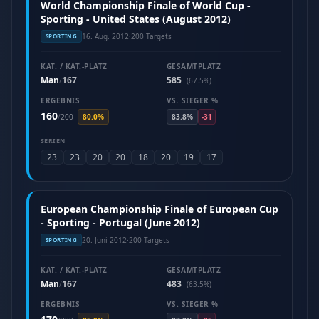
World Championship Finale of World Cup -
Sporting - United States (August 2012)
16. Aug. 2012
·
200 Targets
SPORTING
KAT. / KAT.-PLATZ
GESAMTPLATZ
Man
167
585
/
(67.5%)
ERGEBNIS
VS. SIEGER %
160
/
200
80.0%
83.8%
-31
SERIEN
23
23
20
20
18
20
19
17
European Championship Finale of European Cup
- Sporting - Portugal (June 2012)
20. Juni 2012
·
200 Targets
SPORTING
KAT. / KAT.-PLATZ
GESAMTPLATZ
Man
167
483
/
(63.5%)
ERGEBNIS
VS. SIEGER %