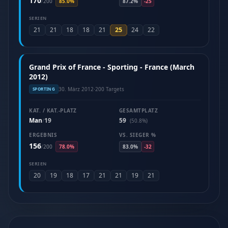
170
/
200
85.0%
87.2%
-25
SERIEN
25
21
21
18
18
21
24
22
Grand Prix of France - Sporting - France (March
2012)
30. März 2012
·
200 Targets
SPORTING
KAT. / KAT.-PLATZ
GESAMTPLATZ
Man
19
59
/
(50.8%)
ERGEBNIS
VS. SIEGER %
156
/
200
78.0%
83.0%
-32
SERIEN
20
19
18
17
21
21
19
21