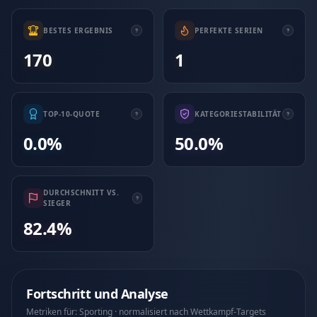
BESTES ERGEBNIS
PERFEKTE SERIEN
170
1
TOP-10-QUOTE
KATEGORIESTABILITÄT
0.0%
50.0%
DURCHSCHNITT VS.
SIEGER
82.4%
Fortschritt und Analyse
Metriken für: Sporting · normalisiert nach Wettkampf-Targets