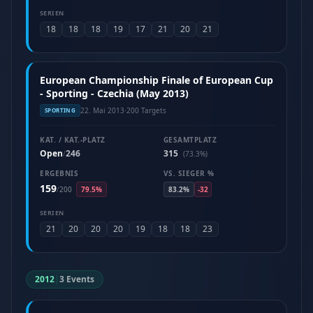
SERIEN
18
18
18
19
17
21
20
21
European Championship Finale of European Cup
- Sporting - Czechia (May 2013)
22. Mai 2013
·
200 Targets
SPORTING
KAT. / KAT.-PLATZ
GESAMTPLATZ
Open
246
315
/
(73.3%)
ERGEBNIS
VS. SIEGER %
159
/
200
79.5%
83.2%
-32
SERIEN
21
20
20
20
19
18
18
23
2012
|
3 Events