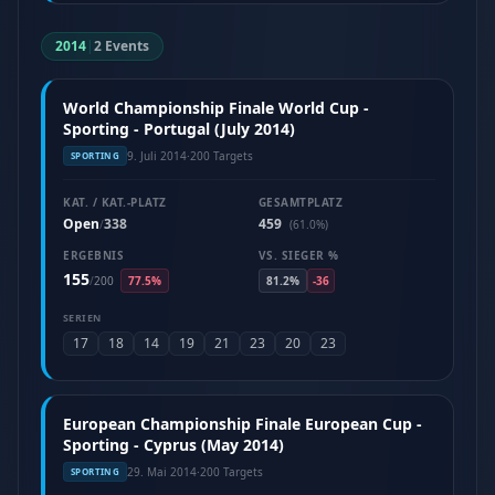
2014
|
2 Events
World Championship Finale World Cup -
Sporting - Portugal (July 2014)
9. Juli 2014
·
200 Targets
SPORTING
KAT. / KAT.-PLATZ
GESAMTPLATZ
Open
338
459
/
(61.0%)
ERGEBNIS
VS. SIEGER %
155
/
200
77.5%
81.2%
-36
SERIEN
17
18
14
19
21
23
20
23
European Championship Finale European Cup -
Sporting - Cyprus (May 2014)
29. Mai 2014
·
200 Targets
SPORTING