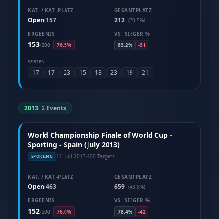
KAT. / KAT.-PLATZ
GESAMTPLATZ
Open
157
212
/
(70.5%)
ERGEBNIS
VS. SIEGER %
153
/
200
76.5%
83.2%
-31
SERIEN
17
17
23
15
18
23
19
21
2013
|
2 Events
World Championship Finale of World Cup -
Sporting - Spain (July 2013)
11. Juli 2013
·
200 Targets
SPORTING
KAT. / KAT.-PLATZ
GESAMTPLATZ
Open
463
659
/
(43.8%)
ERGEBNIS
VS. SIEGER %
152
/
200
76.0%
78.4%
-42