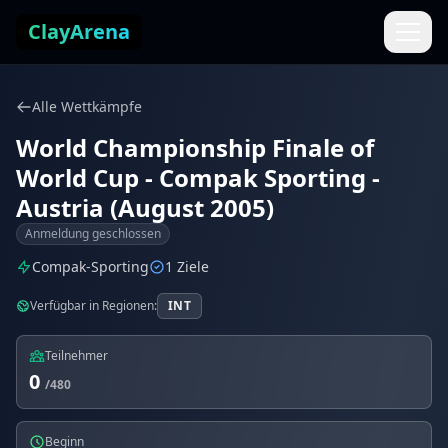
Zum Inhalt springen
ClayArena
Alle Wettkämpfe
World Championship Finale of
World Cup - Compak Sporting -
Austria (August 2005)
Anmeldung geschlossen
Compak-Sporting
1 Ziele
Verfügbar in Regionen:
INT
Teilnehmer
0
/480
Beginn